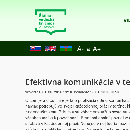
VI
A-
a
A+
Efektívna komunikácia v te
vytvorené:
01. 06. 2016 13:18
upravené:
17. 01. 2018 10:58
O čom je a o čom nie je táto publikácia? Je o komunikácii
najviac potrebujú vo svojej každodennej práci v teréne. 
zjednodušovaniu. Príručka sa vôbec nesnaží o systematic
všeobecnosti a k povrchnosti. Prednosť dostali poznatky a
stretáva v každodennej praxi. Nenájde v nej teóriu, pozna
vzťahujú k praktickým cvičeniam. Na všetky ostatné nezos