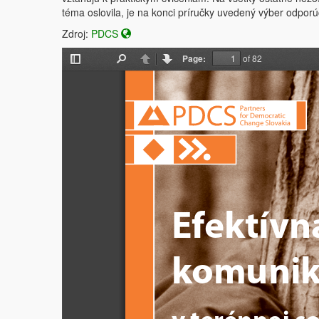
téma oslovila, je na konci príručky uvedený výber odporúč
Zdroj:
PDCS
Page:
of 82
Toggle
Find
Previous
Next
Sidebar
Efektívn
komunik