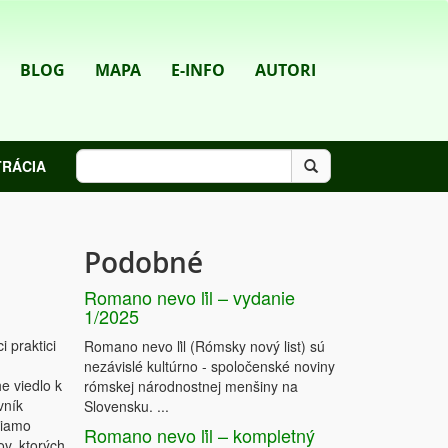
BLOG
MAPA
E-INFO
AUTORI
TRÁCIA
Podobné
Romano nevo ľil – vydanie
1/2025
 praktici
Romano nevo ľil (Rómsky nový list) sú
nezávislé kultúrno - spoločenské noviny
e viedlo k
rómskej národnostnej menšiny na
vník
Slovensku. ...
riamo
Romano nevo ľil – kompletný
ov, ktorých