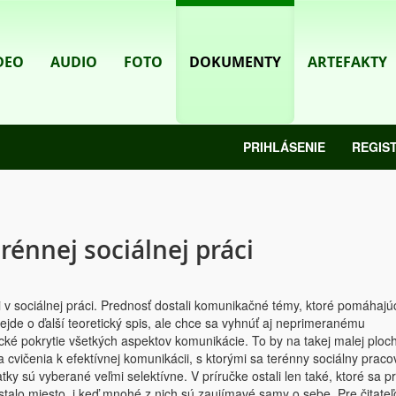
DEO
AUDIO
FOTO
DOKUMENTY
ARTEFAKTY
PRIHLÁSENIE
REGIS
rénnej sociálnej práci
 v sociálnej práci. Prednosť dostali komunikačné témy, ktoré pomáhajúci
Nejde o ďalší teoretický spis, ale chce sa vyhnúť aj neprimeranému
ké pokrytie všetkých aspektov komunikácie. To by na takej malej ploch
 cvičenia k efektívnej komunikácii, s ktorými sa terénny sociálny praco
tky sú vyberané veľmi selektívne. V príručke ostali len také, ktoré sa p
talo miesto, i keď mnohé z nich sú zaujímavé samy o sebe. Pre čitateľ