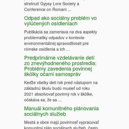
stretnutí Gypsy Lore Society a
Conference on Romani ...
Odpad ako sociálny problém vo
vylúčených osídleniach
Publikácia sa zameriava na dva aspekty
problematiky odpadov v kontexte
environmentálnej spravodlivosti pre
rómske osídlenia a ich ...
Predprimárne vzdelávanie detí
zo znevýhodneného prostredia:
Problémy zavedenia povinnej
škôlky očami samospráv
Keďže všetky deti rok pred nástupom na
základnú školu budú musieť od roku
2021 absolvovať povinný rok v škôlke,
očakáva sa, že sa ...
Manuál komunitného plánovania
sociálnych služieb
Mestá a obce majú povinnosť vypracovať
komunitný plán sociálnych služieb, často