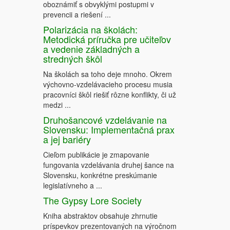
oboznámiť s obvyklými postupmi v
prevencii a riešení ...
Polarizácia na školách:
Metodická príručka pre učiteľov
a vedenie základných a
stredných škôl
Na školách sa toho deje mnoho. Okrem
výchovno-vzdelávacieho procesu musia
pracovníci škôl riešiť rôzne konflikty, či už
medzi ...
Druhošancové vzdelávanie na
Slovensku: Implementačná prax
a jej bariéry
Cieľom publikácie je zmapovanie
fungovania vzdelávania druhej šance na
Slovensku, konkrétne preskúmanie
legislatívneho a ...
The Gypsy Lore Society
Kniha abstraktov obsahuje zhrnutie
príspevkov prezentovaných na výročnom