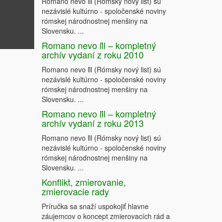
Romano nevo ľil (Rómsky nový list) sú
nezávislé kultúrno - spoločenské noviny
rómskej národnostnej menšiny na
Slovensku. ...
Romano nevo ľil – kompletný
archív vydaní z roku 2010
Romano nevo ľil (Rómsky nový list) sú
nezávislé kultúrno - spoločenské noviny
rómskej národnostnej menšiny na
Slovensku. ...
Romano nevo ľil – kompletný
archív vydaní z roku 2013
Romano nevo ľil (Rómsky nový list) sú
nezávislé kultúrno - spoločenské noviny
rómskej národnostnej menšiny na
Slovensku. ...
Konflikt, zmierovanie,
zmierovacie rady
Príručka sa snaží uspokojiť hlavne
záujemcov o koncept zmierovacích rád a