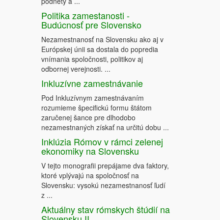
podnety a ...
Politika zamestanosti -
Budúcnosť pre Slovensko
Nezamestnanosť na Slovensku ako aj v
Európskej únii sa dostala do popredia
vnímania spoločnosti, politikov aj
odbornej verejnosti. ...
Inkluzívne zamestnávanie
Pod Inkluzívnym zamestnávaním
rozumieme špecifickú formu štátom
zaručenej šance pre dlhodobo
nezamestnaných získať na určitú dobu ...
Inklúzia Rómov v rámci zelenej
ekonomiky na Slovensku
V tejto monografii prepájame dva faktory,
ktoré vplývajú na spoločnosť na
Slovensku: vysokú nezamestnanosť ľudí
z ...
Aktuálny stav rómskych štúdií na
Slovensku II.