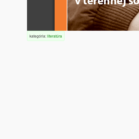
v terénnej so
kategória:
literatúra