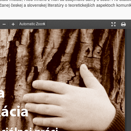
anej českej a slovenskej literatúry o teoretickejších aspektoch komuni
Zoom
Zoom
Presentati
Print
Out
In
Mode
a 
ácia 