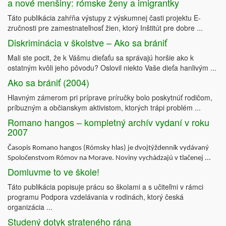
a nové menšiny: rómske ženy a imigrantky
Táto publikácia zahŕňa výstupy z výskumnej časti projektu E-
zručnosti pre zamestnateľnosť žien, ktorý Inštitút pre dobre ...
Diskriminácia v školstve – Ako sa brániť
Mali ste pocit, že k Vášmu dieťaťu sa správajú horšie ako k
ostatným kvôli jeho pôvodu? Oslovil niekto Vaše dieťa hanlivým ...
Ako sa brániť (2004)
Hlavným zámerom pri príprave príručky bolo poskytnúť rodičom,
príbuzným a občianskym aktivistom, ktorých trápi problém ...
Romano hangos – kompletný archív vydaní v roku
2007
Časopis Romano hangos (Rómsky hlas) je dvojtýždenník vydávaný
Spoločenstvom Rómov na Morave. Noviny vychádzajú v tlačenej ...
Domluvme to ve škole!
Táto publikácia popisuje prácu so školami a s učiteľmi v rámci
programu Podpora vzdelávania v rodinách, ktorý česká
organizácia ...
Studený dotyk strateného rána