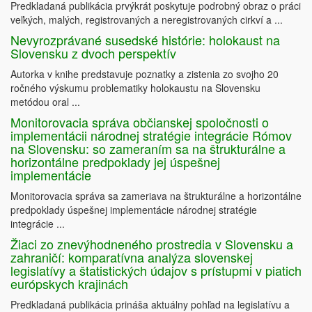
Predkladaná publikácia prvýkrát poskytuje podrobný obraz o práci
veľkých, malých, registrovaných a neregistrovaných cirkví a ...
Nevyrozprávané susedské histórie: holokaust na
Slovensku z dvoch perspektív
Autorka v knihe predstavuje poznatky a zistenia zo svojho 20
ročného výskumu problematiky holokaustu na Slovensku
metódou oral ...
Monitorovacia správa občianskej spoločnosti o
implementácii národnej stratégie integrácie Rómov
na Slovensku: so zameraním sa na štrukturálne a
horizontálne predpoklady jej úspešnej
implementácie
Monitorovacia správa sa zameriava na štrukturálne a horizontálne
predpoklady úspešnej implementácie národnej stratégie
integrácie ...
Žiaci zo znevýhodneného prostredia v Slovensku a
zahraničí: komparatívna analýza slovenskej
legislatívy a štatistických údajov s prístupmi v piatich
európskych krajinách
Predkladaná publikácia prináša aktuálny pohľad na legislatívu a