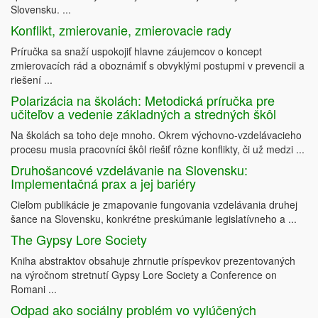
Slovensku. ...
Konflikt, zmierovanie, zmierovacie rady
Príručka sa snaží uspokojiť hlavne záujemcov o koncept
zmierovacích rád a oboznámiť s obvyklými postupmi v prevencii a
riešení ...
Polarizácia na školách: Metodická príručka pre
učiteľov a vedenie základných a stredných škôl
Na školách sa toho deje mnoho. Okrem výchovno-vzdelávacieho
procesu musia pracovníci škôl riešiť rôzne konflikty, či už medzi ...
Druhošancové vzdelávanie na Slovensku:
Implementačná prax a jej bariéry
Cieľom publikácie je zmapovanie fungovania vzdelávania druhej
šance na Slovensku, konkrétne preskúmanie legislatívneho a ...
The Gypsy Lore Society
Kniha abstraktov obsahuje zhrnutie príspevkov prezentovaných
na výročnom stretnutí Gypsy Lore Society a Conference on
Romani ...
Odpad ako sociálny problém vo vylúčených