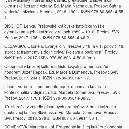
Ivan Macinský – ukrajinský básnik, prekladateľ a slovensko-
ukrajinské literárne vzťahy. Ed. Mária Ňachajová. Prešov: Štátna
vedecká knižnica v Prešove, 2018. 190 s. ISBN 978-80-89614-55-
4.
BISCHOF, Lenka. Prešovské kráľovské katolícke vyššie
gymnázium a jeho knižnice v rokoch 1850 – 1918. Prešov: ŠVK
Prešov, 2017. 136 s. ISBN 978-80-89614-46-2.
OĽŠAVSKÁ, Gabriela. Evanjelici v Prešove v 18. a v 1. polovici 19.
storočia: fragmenty z dejín cirkvi, školstva a osobností. Prešov:
ŠVK Prešov, 2017. ISBN 978-80-89614-50-9 (pdf).
Osobnosti v knižnej kultúre a historických prameňoch: Ad
honorem Jozef Repčák. Ed. Marcela Domenová. Prešov : ŠVK
Prešov, 2017. 244 s. ISBN 978-80-89614-41-7.
Liber – verbum – monumentumque: duchovná kultúra a
konfesionalita v dejinách. Ed. Marcela Domenová. Prešov : ŠVK
Prešov, 2017. 170 s. ISBN 978-80-89614-38-7.
19. storočie v zrkadle písomných prameňov: Z dejín knižnej a
duchovnej kultúry Slovenska. Ed. Marcela Domenová. Prešov :
ŠVK Prešov, 2016. 276 s. ISBN 987-80-89614-30-1.
DOMENOVÁ, Marcela a kol. Fragmenty knižnej kultúry z obdobia