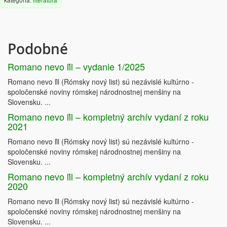
Norbert Szűcs
The project’s coordinator
organization
: 
Motivation    Education    Association
www.motivaciomuhely.hu
Podobné
Romano nevo ľil – vydanie 1/2025
Romano nevo ľil (Rómsky nový list) sú nezávislé kultúrno -
spoločenské noviny rómskej národnostnej menšiny na
This paper presents the communication proposals crafted based on the research findings 
Slovensku. ...
processed across four countries by a Central and Eastern European team and a 
communication
-
side anal
ysis of the on
-
site Roma 
inclusion
program
s. These proposals will be 
Romano nevo ľil – kompletný archív vydaní z roku
supplemented, as they are linked to general communication considerations that can be 
gleaned from media and social psychology research and an analysis of Roma media 
2021
representation within 
the region. We strived to formulate our proposals to allow their actual 
implementation by users, primarily municipal and government decision
-
makers, by using 
language and illustrative examples to help identify situations. This format necessarily 
Romano nevo ľil (Rómsky nový list) sú nezávislé kultúrno -
requires s
implification, for which we provide explanations in our footnotes.
spoločenské noviny rómskej národnostnej menšiny na
1
2
András Batiz
—
Gábor Bernáth
Slovensku. ...
Romano nevo ľil – kompletný archív vydaní z roku
2020
Romano nevo ľil (Rómsky nový list) sú nezávislé kultúrno -
2
spoločenské noviny rómskej národnostnej menšiny na
Slovensku. ...