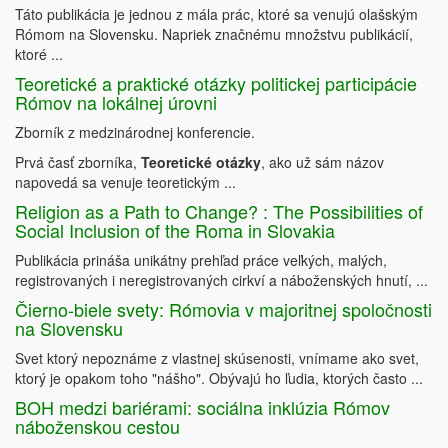
Táto publikácia je jednou z mála prác, ktoré sa venujú olašským
Rómom na Slovensku. Napriek značnému množstvu publikácií,
ktoré ...
Teoretické a praktické otázky politickej participácie
Rómov na lokálnej úrovni
Zborník z medzinárodnej konferencie.
Prvá časť zborníka,
Teoretické otázky
, ako už sám názov
napovedá sa venuje teoretickým ...
Religion as a Path to Change? : The Possibilities of
Social Inclusion of the Roma in Slovakia
Publikácia prináša unikátny prehľad práce veľkých, malých,
registrovaných i neregistrovaných cirkví a náboženských hnutí, ...
Čierno-biele svety: Rómovia v majoritnej spoločnosti
na Slovensku
Svet ktorý nepoznáme z vlastnej skúsenosti, vnímame ako svet,
ktorý je opakom toho "nášho". Obývajú ho ľudia, ktorých často ...
BOH medzi bariérami: sociálna inklúzia Rómov
náboženskou cestou