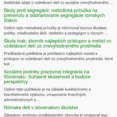
štatistické údaje o vzdelávaní detí zo sociálne znevýhodneného ...
Školy proti segregácii: metodická príručka na
prevenciu a odstraňovanie segregácie rómskych
žiakov
Cieľom tejto metodickej príručky je informovať tvorcov školskej
politiky, zriaďovateľov škôl, riaditeľov a pedagógov o rôznych ...
Škola inak: zborník najlepších prístupov a metód vo
vzdelávaní detí zo znevýhodneného prostredia
Predkladaná publikácia je prehľadom najlepších metód a
prístupov vo vzdelávaní detí zo znevýhodneného prostredia, ktoré
boli ...
Sociálne podniky pracovnej integrácie na
Slovensku: Súčasné skúsenosti a budúce
perspektívy
Cieľom tejto publikácie je na základe kvalitatívneho a
kvantitatívneho výskumu, zmapovanie finančných,
administratívnych a ...
Rómske deti v slovenskom školstve
Základnou ambíciou predkladaného zborníka je zmapovať stav