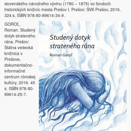
slovenského národného vývinu (1780 – 1875) vo fondoch
historických knižníc mesta Prešov I. Prešov: ŠVK Prešov, 2016.
324 s. ISBN 978-80-89614-34-9.
GOROĽ,
Roman. Studený
dotyk strateného
rána. Prešov:
Štátna vedecká
knižnica v
Prešove,
dokumentačno-
informačné
centrum rómskej
kultúry, 2016. 45
s. ISBN 978-80-
89614-25-7.