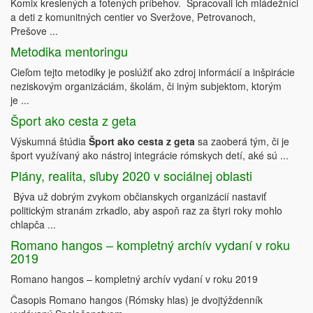
Komix kreslených a fotených príbehov. Spracovali ich mládežníci
a deti z komunitných centier vo Sveržove, Petrovanoch,
Prešove ...
Metodika mentoringu
Cieľom tejto metodiky je poslúžiť ako zdroj informácií a inšpirácie
neziskovým organizáciám, školám, či iným subjektom, ktorým
je ...
Šport ako cesta z geta
Výskumná štúdia
Šport ako cesta z geta
sa zaoberá tým, či je
šport využívaný ako nástroj integrácie rómskych detí, aké sú ...
Plány, realita, sľuby 2020 v sociálnej oblasti
Býva už dobrým zvykom občianskych organizácií nastaviť
politickým stranám zrkadlo, aby aspoň raz za štyri roky mohlo
chlapča ...
Romano hangos – kompletný archív vydaní v roku
2019
Romano hangos – kompletný archív vydaní v roku 2019
Časopis Romano hangos (Rómsky hlas) je dvojtýždenník