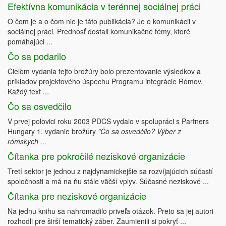
Efektívna komunikácia v terénnej sociálnej práci
O čom je a o čom nie je táto publikácia? Je o komunikácii v
sociálnej práci. Prednosť dostali komunikačné témy, ktoré
pomáhajúci ...
Čo sa podarilo
Cieľom vydania tejto brožúry bolo prezentovanie výsledkov a
príkladov projektového úspechu Programu integrácie Rómov.
Každý text ...
Čo sa osvedčilo
V prvej polovici roku 2003 PDCS vydalo v spolupráci s Partners
Hungary 1. vydanie brožúry
"Čo sa osvedčilo? Výber z
rómskych ...
Čítanka pre pokročilé neziskové organizácie
Tretí sektor je jednou z najdynamickejšie sa rozvíjajúcich súčastí
spoločnosti a má na ňu stále väčší vplyv. Súčasné neziskové ...
Čítanka pre neziskové organizácie
Na jednu knihu sa nahromadilo priveľa otázok. Preto sa jej autori
rozhodli pre širší tematický záber. Zaumienili si pokryť ...