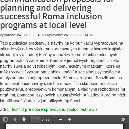
planning and delivering
successful Roma inclusion
programs at local level
vytvorené:
24. 03. 2020 13:31
upravené:
26. 03. 2020 14:10
Táto publikácia predstavuje návrhy na komunikáciu vypracované na
základe výsledkov výskumu spracovaných tímom v štyroch krajinách
strednej a východnej Európy a analýzy komunikácie o miestnych
programoch na začlenenie Rómov v jednotlivých regiónoch. Tieto
návrhy súvisia so všeobecnými komunikačnými otázkami, ktoré sa
môžu vysvetliť výskumom v oblasti médií a sociálnej psychológie a
analýzou mediálnej reprezentácie Rómov v regióne. Snažili sme sa
formulovať naše návrhy s cieľom umožniť ich skutočnú realizáciu
používateľmi, predovšetkým komunálnymi a vládnymi rozhodovacími
orgánmi, pomocou jazykových a ilustračných príkladov, ktoré pomôžu
identifikovať situáciu v jednotlivých regiónoch.
Zdroj:
Inštitút pre dobre spravovanú spoločnosť (SGI)
of 38
Toggle
Previous
Next
Zoom
Zoom
Too
Sidebar
Out
In