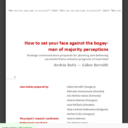
“W
?”
-
2 014
“W
?”
-
2 014
“W
H Y   W E   F A I L   A N D   H O W   T
O   S U C C E E D
H Y   W E   F A I L   A N D   H O W   T
O   S U C C E E D
H Y   W E
How to set your face against the bogey
-
man of majority perceptions 
Strategic communication 
proposals for pl
anning and delivering 
successful Roma 
inclusion
program
s
at local level
András Batiz 
—
Gábor Bernáth
1
Case studies prepared by: 
Gábor Bernáth (Hungary)
Michaela Farenzenova (Slovakia)
Ana Nichita Ivasiuc (Romania)
Valeria Kelemen 
(Hungary)
Jozef Miškolci
(Slovakia)
Liliya Savkova Makaveeva (Bulgaria)
Norbert Szűcs (Hungary)
The p
roject’s research coordinator: 
Valeria Kelemen
Professional consultants:
Ana Nichita Ivasiuc 
kategória:
literatúra