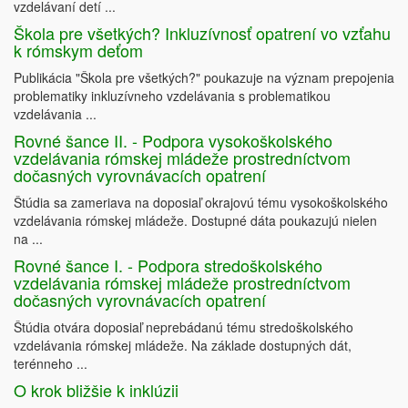
vzdelávaní detí ...
Škola pre všetkých? Inkluzívnosť opatrení vo vzťahu
k rómskym deťom
Publikácia "Škola pre všetkých?" poukazuje na význam prepojenia
problematiky inkluzívneho vzdelávania s problematikou
vzdelávania ...
Rovné šance II. - Podpora vysokoškolského
vzdelávania rómskej mládeže prostredníctvom
dočasných vyrovnávacích opatrení
Štúdia sa zameriava na doposiaľ okrajovú tému vysokoškolského
vzdelávania rómskej mládeže. Dostupné dáta poukazujú nielen
na ...
Rovné šance I. - Podpora stredoškolského
vzdelávania rómskej mládeže prostredníctvom
dočasných vyrovnávacích opatrení
Štúdia otvára doposiaľ neprebádanú tému stredoškolského
vzdelávania rómskej mládeže. Na základe dostupných dát,
terénneho ...
O krok bližšie k inklúzii