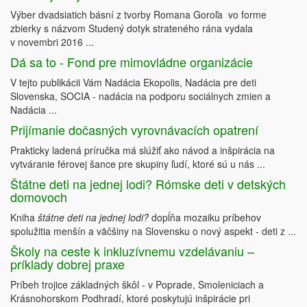
Výber dvadsiatich básní z tvorby Romana Goroľa vo forme
zbierky s názvom Studený dotyk strateného rána vydala
v novembri 2016 ...
Dá sa to - Fond pre mimovládne organizácie
V tejto publikácii Vám Nadácia Ekopolis, Nadácia pre deti
Slovenska, SOCIA - nadácia na podporu sociálnych zmien a
Nadácia ...
Prijímanie dočasných vyrovnávacích opatrení
Prakticky ladená príručka má slúžiť ako návod a inšpirácia na
vytváranie férovej šance pre skupiny ľudí, ktoré sú u nás ...
Štátne deti na jednej lodi? Rómske deti v detských
domovoch
Kniha
štátne deti na jednej lodi?
dopĺňa mozaiku príbehov
spolužitia menšín a väčšiny na Slovensku o nový aspekt - deti z ...
Školy na ceste k inkluzívnemu vzdelávaniu –
príklady dobrej praxe
Príbeh trojice základných škôl - v Poprade, Smoleniciach a
Krásnohorskom Podhradí, ktoré poskytujú inšpirácie pri