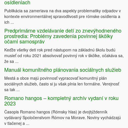
osídleniach
Publikácia sa zameriava na dva aspekty problematiky odpadov v
kontexte environmentálnej spravodlivosti pre rómske osídlenia a
ich ...
Predprimárne vzdelávanie detí zo znevýhodneného
prostredia: Problémy zavedenia povinnej škôlky
očami samospráv
Keďže všetky deti rok pred nástupom na základnú školu budú
musieť od roku 2021 absolvovať povinný rok v škôlke, očakáva sa,
že sa ...
Manuál komunitného plánovania sociálnych služieb
Mestá a obce majú povinnosť vypracovať komunitný plán
sociálnych služieb, často si ju však plnia len formálne. Verejnosť
sa tak ...
Romano hangos – kompletný archív vydaní v roku
2023
Časopis Romano hangos (Rómsky hlas) je dvojtýždenník
vydávaný Spoločenstvom Rómov na Morave. Noviny vychádzajú
v tlačenej a ...