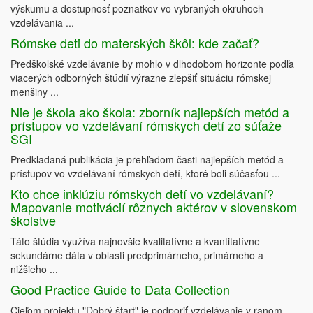
výskumu a dostupnosť poznatkov vo vybraných okruhoch
vzdelávania ...
Rómske deti do materských škôl: kde začať?
Predškolské vzdelávanie by mohlo v dlhodobom horizonte podľa
viacerých odborných štúdií výrazne zlepšiť situáciu rómskej
menšiny ...
Nie je škola ako škola: zborník najlepších metód a
prístupov vo vzdelávaní rómskych detí zo súťaže
SGI
Predkladaná publikácia je prehľadom časti najlepších metód a
prístupov vo vzdelávaní rómskych detí, ktoré boli súčasťou ...
Kto chce inklúziu rómskych detí vo vzdelávaní?
Mapovanie motivácií rôznych aktérov v slovenskom
školstve
Táto štúdia využíva najnovšie kvalitatívne a kvantitatívne
sekundárne dáta v oblasti predprimárneho, primárneho a
nižšieho ...
Good Practice Guide to Data Collection
Cieľom projektu "Dobrý štart" je podporiť vzdelávanie v ranom