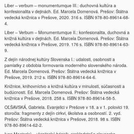
Liber – verbum – monumentumque III.: duchovná kultúra a
konfesionalita v dejinách. Ed. Marcela Domenová. Prešov: Štátna
vedecká knižnica v Prešove, 2020. 316 s. ISBN 978-80-89614-68-
4.
Liber – Verbum – Monumentumque II.: konfesionalita, duchovná a
knižná kultúra v dejinách. Ed. Marcela Domenová. Prešov: Štátna
vedecká knižnica v Prešove, 2019. 176 s. ISBN 978-80-89614-63-
9.
Z dejín národnej kultúry Slovenska I.: udalosti, osobnosti a
pamiatky z obdobia formovania moderného slovenského národa.
Ed. Marcela Domenová. Prešov: Štátna vedecká knižnica v
Prešove, 2019. 212 s. ISBN 978-80-89614-64-6.
Knižnice, knihovníctvo a knižná kultúra v minulosti, súčasnosti a
budúcnosti. Ed. Marcela Domenová. Prešov: Štátna vedecká
knižnica v Prešove, 2018. 258 s. ISBN 978-80-89614-58-5.
OĽŠAVSKÁ, Gabriela. Evanjelici v Prešove v 18. a v 1. polovici 19.
storočia: fragmenty z dejín cirkvi, školstva a osobností. 2. vyd.
Prešov: Štátna vedecká knižnica v Prešove, 2018. 98 s. ISBN
978-80-89614-62-2.