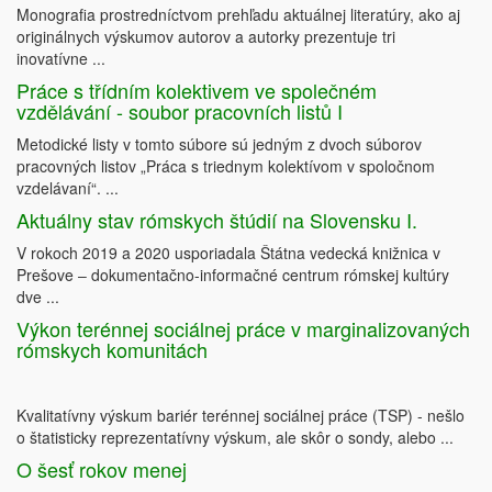
Monografia prostredníctvom prehľadu aktuálnej literatúry, ako aj
originálnych výskumov autorov a autorky prezentuje tri
inovatívne ...
Práce s třídním kolektivem ve společném
vzdělávání - soubor pracovních listů I
Metodické listy v tomto súbore sú jedným z dvoch súborov
pracovných listov „Práca s triednym kolektívom v spoločnom
vzdelávaní“. ...
Aktuálny stav rómskych štúdií na Slovensku I.
V rokoch 2019 a 2020 usporiadala Štátna vedecká knižnica v
Prešove ‒ dokumentačno-informačné centrum rómskej kultúry
dve ...
Výkon terénnej sociálnej práce v marginalizovaných
rómskych komunitách
Kvalitatívny výskum bariér terénnej sociálnej práce (TSP) - nešlo
o štatisticky reprezentatívny výskum, ale skôr o sondy, alebo ...
O šesť rokov menej