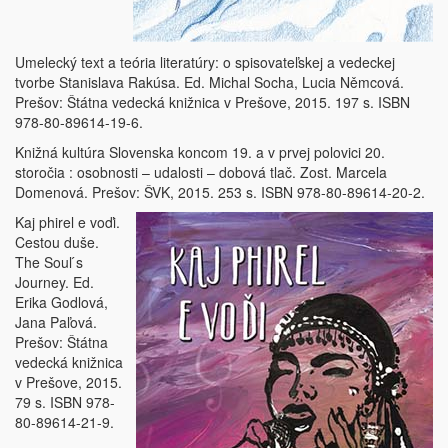
Umelecký text a teória literatúry: o spisovateľskej a vedeckej
tvorbe Stanislava Rakúsa. Ed. Michal Socha, Lucia Němcová.
Prešov: Štátna vedecká knižnica v Prešove, 2015. 197 s. ISBN
978-80-89614-19-6.
Knižná kultúra Slovenska koncom 19. a v prvej polovici 20.
storočia : osobnosti – udalosti – dobová tlač. Zost. Marcela
Domenová. Prešov: ŠVK, 2015. 253 s. ISBN 978-80-89614-20-2.
Kaj phirel e voďi.
Cestou duše.
The Soul ́s
Journey. Ed.
Erika Godlová,
Jana Paľová.
Prešov: Štátna
vedecká knižnica
v Prešove, 2015.
79 s. ISBN 978-
80-89614-21-9.