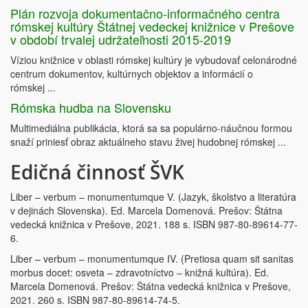
Plán rozvoja dokumentačno-informačného centra
rómskej kultúry Štátnej vedeckej knižnice v Prešove
v období trvalej udržateľnosti 2015-2019
Víziou knižnice v oblasti rómskej kultúry je vybudovať celonárodné
centrum dokumentov, kultúrnych objektov a informácií o
rómskej ...
Rómska hudba na Slovensku
Multimediálna publikácia, ktorá sa sa populárno-náučnou formou
snaží priniesť obraz aktuálneho stavu živej hudobnej rómskej ...
Edičná činnosť ŠVK
Liber – verbum – monumentumque V. (Jazyk, školstvo a literatúra
v dejinách Slovenska). Ed. Marcela Domenová. Prešov: Štátna
vedecká knižnica v Prešove, 2021. 188 s. ISBN 987-80-89614-77-
6.
Liber – verbum – monumentumque IV. (Pretiosa quam sit sanitas
morbus docet: osveta – zdravotníctvo – knižná kultúra). Ed.
Marcela Domenová. Prešov: Štátna vedecká knižnica v Prešove,
2021. 260 s. ISBN 987-80-89614-74-5.