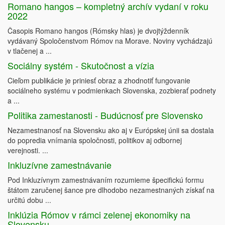
Romano hangos – kompletný archív vydaní v roku
2022
Časopis Romano hangos (Rómsky hlas) je dvojtýždenník
vydávaný Spoločenstvom Rómov na Morave. Noviny vychádzajú
v tlačenej a ...
Sociálny systém - Skutočnost a vízia
Cieľom publikácie je priniesť obraz a zhodnotiť fungovanie
sociálneho systému v podmienkach Slovenska, zozbierať podnety
a ...
Politika zamestanosti - Budúcnosť pre Slovensko
Nezamestnanosť na Slovensku ako aj v Európskej únii sa dostala
do popredia vnímania spoločnosti, politikov aj odbornej
verejnosti. ...
Inkluzívne zamestnávanie
Pod Inkluzívnym zamestnávaním rozumieme špecifickú formu
štátom zaručenej šance pre dlhodobo nezamestnaných získať na
určitú dobu ...
Inklúzia Rómov v rámci zelenej ekonomiky na
Slovensku