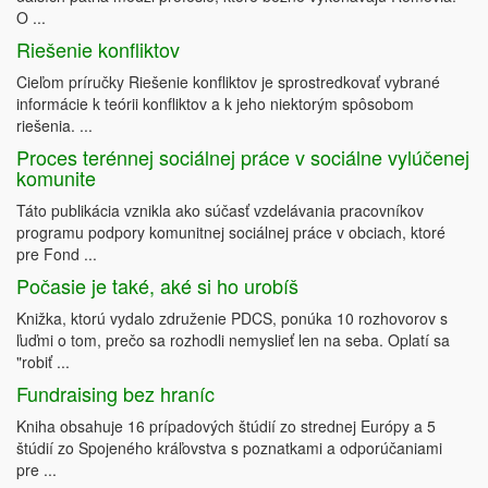
O ...
Riešenie konfliktov
Cieľom príručky Riešenie konfliktov je sprostredkovať vybrané
informácie k teórii konfliktov a k jeho niektorým spôsobom
riešenia. ...
Proces terénnej sociálnej práce v sociálne vylúčenej
komunite
Táto publikácia vznikla ako súčasť vzdelávania pracovníkov
programu podpory komunitnej sociálnej práce v obciach, ktoré
pre Fond ...
Počasie je také, aké si ho urobíš
Knižka, ktorú vydalo združenie PDCS, ponúka 10 rozhovorov s
ľuďmi o tom, prečo sa rozhodli nemyslieť len na seba. Oplatí sa
"robiť ...
Fundraising bez hraníc
Kniha obsahuje 16 prípadových štúdií zo strednej Európy a 5
štúdií zo Spojeného kráľovstva s poznatkami a odporúčaniami
pre ...