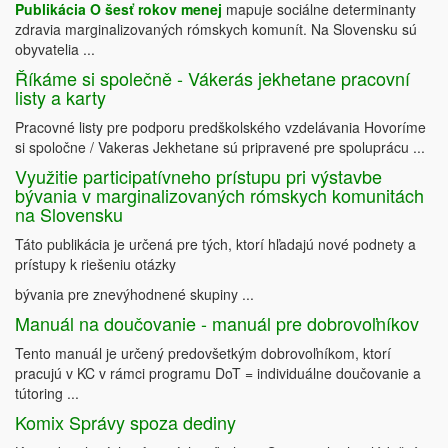
Publikácia O šesť rokov menej
mapuje sociálne determinanty
zdravia marginalizovaných rómskych komunít. Na Slovensku sú
obyvatelia ...
Říkáme si společně - Vákerás jekhetane pracovní
listy a karty
Pracovné listy pre podporu predškolského vzdelávania Hovoríme
si spoločne / Vakeras Jekhetane sú pripravené pre spoluprácu ...
Využitie participatívneho prístupu pri výstavbe
bývania v marginalizovaných rómskych komunitách
na Slovensku
Táto publikácia je určená pre tých, ktorí hľadajú nové podnety a
prístupy k riešeniu otázky
bývania pre znevýhodnené skupiny ...
Manuál na doučovanie - manuál pre dobrovoľníkov
Tento manuál je určený predovšetkým dobrovoľníkom, ktorí
pracujú v KC v rámci programu DoT = individuálne doučovanie a
tútoring ...
Komix Správy spoza dediny