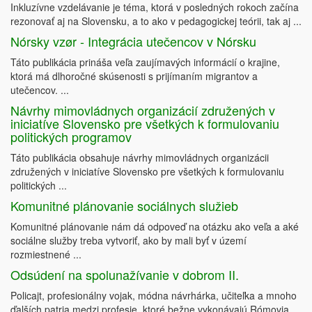
Inkluzívne vzdelávanie je téma, ktorá v posledných rokoch začína
rezonovať aj na Slovensku, a to ako v pedagogickej teórii, tak aj ...
Nórsky vzør - Integrácia utečencov v Nórsku
Táto publikácia prináša veľa zaujímavých informácií o krajine,
ktorá má dlhoročné skúsenosti s prijímaním migrantov a
utečencov. ...
Návrhy mimovládnych organizácií združených v
iniciatíve Slovensko pre všetkých k formulovaniu
politických programov
Táto publikácia obsahuje návrhy mimovládnych organizácii
združených v iniciatíve Slovensko pre všetkých k formulovaniu
politických ...
Komunitné plánovanie sociálnych služieb
Komunitné plánovanie nám dá odpoveď na otázku ako veľa a aké
sociálne služby treba vytvoriť, ako by mali byť v území
rozmiestnené ...
Odsúdení na spolunažívanie v dobrom II.
Policajt, profesionálny vojak, módna návrhárka, učiteľka a mnoho
ďalších patria medzi profesie, ktoré bežne vykonávajú Rómovia.