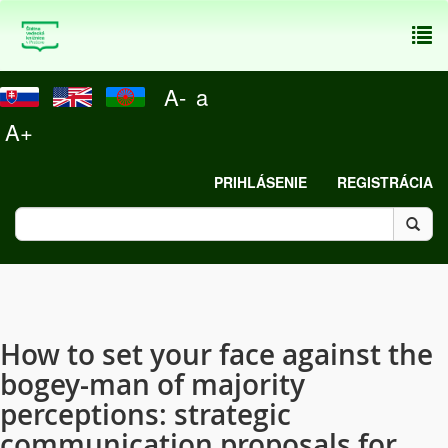
To
nav
A-
a
A+
PRIHLÁSENIE
REGISTRÁCIA
How to set your face against the
bogey-man of majority
perceptions: strategic
communication proposals for