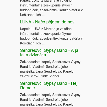
Kapela LUNA z Martina je vokálno-
inštrumentálne zoskupenie štyroch
hudobníčok, absolventiek konzervatória v
Košiciach. Ich ...
LUNA - Načo pôjdem domov
Kapela LUNA z Martina je vokálno-
inštrumentálne zoskupenie štyroch
hudobníčok, absolventiek konzervatória v
Košiciach. Ich ...
Sendreiovci Gypsy Band - A ja
taka dzivočka
Zakladateľom kapely Sendreiovci Gypsy
Band je Vladimír Sendrei a jeho
manželka Jana Sendreiová. Kapelu
založili v roku 2001 v obci ...
Sendreiovci Gypsy Band - Hej,
Romale
Zakladateľom kapely Sendreiovci Gypsy
Band je Vladimír Sendrei a jeho
manželka Jana Sendreiová. Kapelu