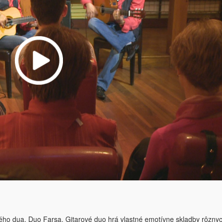
ho dua, Duo Farsa. Gitarové duo hrá vlastné emotívne skladby rôzny