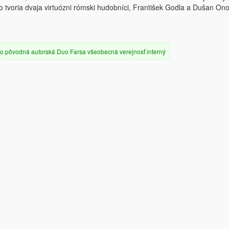
 tvoria dvaja virtuózni rómski hudobníci, František Godla a Dušan On
o
pôvodná autorská
Duo Farsa
všeobecná verejnosť
interný