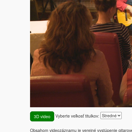
Vyberte veľkosť titulkov:
3D video
Obsahom videozáznamu je verejné vystúpenie gitarové