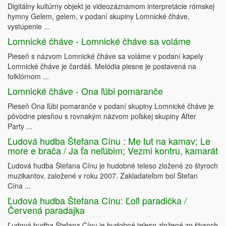
Digitálny kultúrny objekt je videozáznamom interpretácie rómskej
hymny Gelem, gelem, v podaní skupiny Lomnické čháve,
vystúpenie ...
Lomnické čháve - Lomnické čháve sa voláme
Pieseň s názvom Lomnické čháve sa voláme v podaní kapely
Lomnické čháve je čardáš. Melódia piesne je postavená na
folklórnom ...
Lomnické čháve - Ona ľúbi pomaranče
Pieseň Ona ľúbi pomaranče v podaní skupiny Lomnické čháve je
pôvodne piesňou s rovnakým názvom poľskej skupiny After
Party ...
Ľudová hudba Štefana Cínu : Me tut na kamav; Le
more e brača / Ja ťa neľúbim; Vezmi kontru, kamarát
Ľudová hudba Štefana Cínu je hudobné teleso zložené zo štyroch
muzikantov, založené v roku 2007. Zakladateľom bol Štefan
Cína ...
Ľudová hudba Štefana Cínu: Ľoľi paradička /
Červená paradajka
Ľudová hudba Štefana Cínu je hudobné teleso zložené zo štyroch