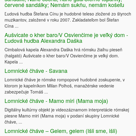
červené sandálky; Nemám sukňu, nemám košeľu
Ľudová hudba Štefana Cínu je hudobné teleso zložené zo štyroch
muzikantov, založené v roku 2007. Zakladateľom bol Štefan
Cína ...
Aušvicate o kher baro/V Osvienčime je veľký dom -
Ľudová hudba Alexandra Daška
Cimbalová kapela Alexandra Daška hrá rómsku žiaľnu pieseň
(halgató) Aušvicate o kher baro/V Osvienčime je veľký dom.
Kapela ...
Lomnické čháve - Savana
Lomnické čháve je rómske rompopové hudobné zoskupenie, v
ktorom je kapelníkom Milan Polhoš, manažérske vedenie
zabezpečuje Tomáš ...
Lomnické čháve - Mamo miri (Mama moja)
Digitálny kultúrny objekt je videozáznamom interpretácie rómskej
piesne Mamo miri (Mama moja) v podaní skupiny Lomnické
čháve, ...
Lomnické čháve – Gelem, gelem (Išli sme, išli)