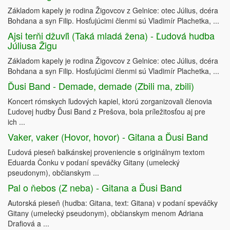
Základom kapely je rodina Žigovcov z Gelnice: otec Július, dcéra
Bohdana a syn Filip. Hosťujúcimi členmi sú Vladimír Plachetka, ...
Ajsi terňi džuvľi (Taká mladá žena) - Ľudová hudba
Júliusa Žigu
Základom kapely je rodina Žigovcov z Gelnice: otec Július, dcéra
Bohdana a syn Filip. Hosťujúcimi členmi sú Vladimír Plachetka, ...
Ďusi Band - Demade, demade (Zbili ma, zbili)
Koncert rómskych ľudových kapiel, ktorú zorganizovali členovia
Ľudovej hudby Ďusi Band z Prešova, bola príležitosťou aj pre
ich ...
Vaker, vaker (Hovor, hovor) - Gitana a Ďusi Band
Ľudová pieseň balkánskej proveniencie s originálnym textom
Eduarda Čonku v podaní speváčky Gitany (umelecký
pseudonym), občianskym ...
Pal o ňebos (Z neba) - Gitana a Ďusi Band
Autorská pieseň (hudba: Gitana, text: Gitana) v podaní speváčky
Gitany (umelecký pseudonym), občianskym menom Adriana
Drafiová a ...