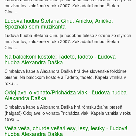
muzikantov, založené v roku 2007. Zakladateľom bol Štefan
Cína ...
Ľudová hudba Štefana Cínu: Aničko, Aničko;
Spoznala som muzikanta
Ľudová hudba Štefana Cínu je hudobné teleso zložené zo štyroch
muzikantov, založené v roku 2007. Zakladateľom bol Štefan
Cína ...
Na balockom kostole; Tadeto, tadeto - Ľudová
hudba Alexandra Daška
Cimbalová kapela Alexandra Daška hrá dve slovenské folklórne
piesne: Na balockom kostole a Tadeto, tadeto. Kapela vznikla v
roku ...
Odoj avel o vonato/Prichádza vlak - Ľudová hudba
Alexandra Daška
Cimbalová kapela Alexandra Daška hrá rómsku žiaľnu pieseň
(halgató) Odoj avel o vonato/Prichádza vlak. Kapela vznikla v roku
1992 ...
Veša veša, churde veša/Lesy, lesy, lesíky - Ľudová
hudba Alexandra Daška