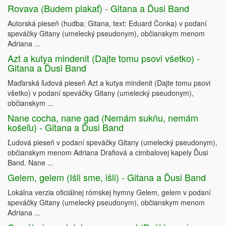
Rovava (Budem plakať) - Gitana a Ďusi Band
Autorská pieseň (hudba: Gitana, text: Eduard Čonka) v podaní
speváčky Gitany (umelecký pseudonym), občianskym menom
Adriana ...
Azt a kutya mindenit (Dajte tomu psovi všetko) -
Gitana a Ďusi Band
Maďarská ľudová pieseň Azt a kutya mindenit (Dajte tomu psovi
všetko) v podaní speváčky Gitany (umelecký pseudonym),
občianskym ...
Nane cocha, nane gad (Nemám sukňu, nemám
košeľu) - Gitana a Ďusi Band
Ľudová pieseň v podaní speváčky Gitany (umelecký pseudonym),
občianskym menom Adriana Drafiová a cimbalovej kapely Ďusi
Band. Nane ...
Gelem, gelem (Išli sme, išli) - Gitana a Ďusi Band
Lokálna verzia oficiálnej rómskej hymny Gelem, gelem v podaní
speváčky Gitany (umelecký pseudonym), občianskym menom
Adriana ...