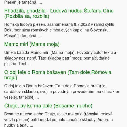
Pieseň je tanečná, ...
Phadžiľa, phadžiľa - Ľudová hudba Štefana Cínu
(Rozbila sa, rozbila)
Rómska ľudová pieseň, zaznamenaná 8.7.2022 v rámci cyklu
Dokumentácia rómskych cimbalových kapiel na Slovensku.
Pieseň je tanečná, ...
Mamo miri (Mama moja)
Umelá balada Mamo miri (Mama moja). Pôvodný autor textu a
skladby nezistený. Táto skladba patrí medzi pomalé, žialné
piesne. Text ...
O doj tele o Roma bašaven (Tam dole Rómovia
hrajú)
O doj tele o Roma bašaven (Tam dole Rómovia hrajú) je
čardášová skladba, svojím pôvodným prevedením má charakter
veselej, tanečnej ...
Čhaje, av ke ma pale (Besame mucho)
Besame mucho alebo Čhaje, av ke ma pale (rómska textová
verzia piesne) patrí medzi pomalé tanečné skladby. Autorom
hudby a textu ...