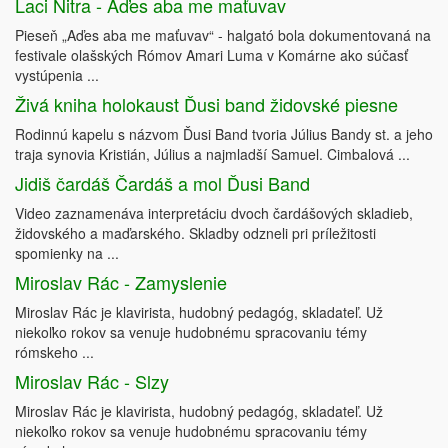
Laci Nitra - Aďes aba me maťuvav
Pieseň „Aďes aba me maťuvav“ - halgató bola dokumentovaná na
festivale olašských Rómov Amari Luma v Komárne ako súčasť
vystúpenia ...
Živá kniha holokaust Ďusi band židovské piesne
Rodinnú kapelu s názvom Ďusi Band tvoria Július Bandy st. a jeho
traja synovia Kristián, Július a najmladší Samuel. Cimbalová ...
Jidiš čardáš Čardáš a mol Ďusi Band
Video zaznamenáva interpretáciu dvoch čardášových skladieb,
židovského a maďarského. Skladby odzneli pri príležitosti
spomienky na ...
Miroslav Rác - Zamyslenie
Miroslav Rác je klavirista, hudobný pedagóg, skladateľ. Už
niekoľko rokov sa venuje hudobnému spracovaniu témy
rómskeho ...
Miroslav Rác - Slzy
Miroslav Rác je klavirista, hudobný pedagóg, skladateľ. Už
niekoľko rokov sa venuje hudobnému spracovaniu témy