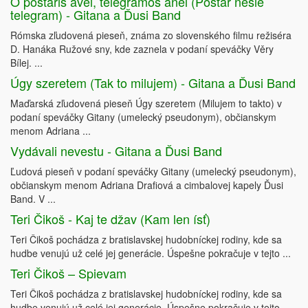
O poštaris avel, telegramos anel (Poštár nesie
telegram) - Gitana a Ďusi Band
Rómska zľudovená pieseň, známa zo slovenského filmu režiséra
D. Hanáka Ružové sny, kde zaznela v podaní speváčky Věry
Bílej. ...
Úgy szeretem (Tak to milujem) - Gitana a Ďusi Band
Maďarská zľudovená pieseň Úgy szeretem (Milujem to takto) v
podaní speváčky Gitany (umelecký pseudonym), občianskym
menom Adriana ...
Vydávali nevestu - Gitana a Ďusi Band
Ľudová pieseň v podaní speváčky Gitany (umelecký pseudonym),
občianskym menom Adriana Drafiová a cimbalovej kapely Ďusi
Band. V ...
Teri Čikoš - Kaj te džav (Kam len ísť)
Teri Čikoš pochádza z bratislavskej hudobníckej rodiny, kde sa
hudbe venujú už celé jej generácie. Úspešne pokračuje v tejto ...
Teri Čikoš – Spievam
Teri Čikoš pochádza z bratislavskej hudobníckej rodiny, kde sa
hudbe venujú už celé jej generácie. Úspešne pokračuje v tejto ...