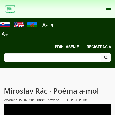
To
nav
A-
a
A+
PRIHLÁSENIE
REGISTRÁCIA
Miroslav Rác - Poéma a-mol
vytvorené:
27. 07. 2016 08:42
upravené:
08. 05. 2023 20:08