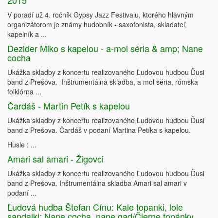
2015
V poradí už 4. ročník Gypsy Jazz Festivalu, ktorého hlavným
organizátorom je známy hudobník - saxofonista, skladateľ,
kapelník a ...
Dezider Miko s kapelou - a-mol séria & amp; Nane
cocha
Ukážka skladby z koncertu realizovaného Ľudovou hudbou Ďusi
band z Prešova. Inštrumentálna skladba, a mol séria, rómska
folklórna ...
Čardáš - Martin Petík s kapelou
Ukážka skladby z koncertu realizovaného Ľudovou hudbou Ďusi
band z Prešova. Čardáš v podaní Martina Petíka s kapelou.
Husle : ...
Amari sal amari - Žigovci
Ukážka skladby z koncertu realizovaného Ľudovou hudbou Ďusi
band z Prešova. Inštrumentálna skladba Amari sal amari v
podaní ...
Ľudová hudba Štefan Cínu: Kale topanki, lole
sandalki; Nane cocha, nane gad/Čierne topánky,