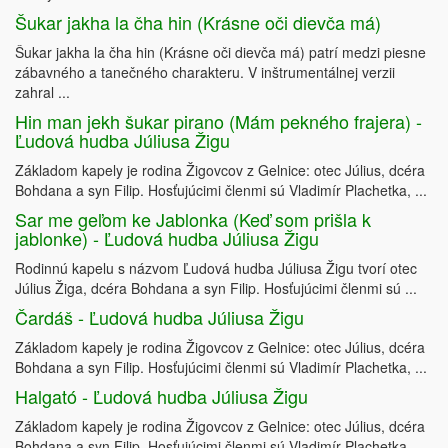
Šukar jakha la čha hin (Krásne oči dievča má)
Šukar jakha la čha hin (Krásne oči dievča má) patrí medzi piesne
zábavného a tanečného charakteru. V inštrumentálnej verzii
zahral ...
Hin man jekh šukar pirano (Mám pekného frajera) -
Ľudová hudba Júliusa Žigu
Základom kapely je rodina Žigovcov z Gelnice: otec Július, dcéra
Bohdana a syn Filip. Hosťujúcimi členmi sú Vladimír Plachetka, ...
Sar me geľom ke Jablonka (Keď som prišla k
jablonke) - Ľudová hudba Júliusa Žigu
Rodinnú kapelu s názvom Ľudová hudba Júliusa Žigu tvorí otec
Július Žiga, dcéra Bohdana a syn Filip. Hosťujúcimi členmi sú ...
Čardáš - Ľudová hudba Júliusa Žigu
Základom kapely je rodina Žigovcov z Gelnice: otec Július, dcéra
Bohdana a syn Filip. Hosťujúcimi členmi sú Vladimír Plachetka, ...
Halgató - Ľudová hudba Júliusa Žigu
Základom kapely je rodina Žigovcov z Gelnice: otec Július, dcéra
Bohdana a syn Filip. Hosťujúcimi členmi sú Vladimír Plachetka, ...