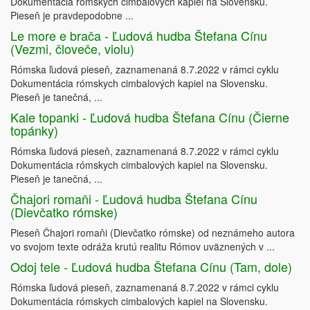
Dokumentácia rómskych cimbalových kapiel na Slovensku.
Pieseň je pravdepodobne ...
Le more e brača - Ľudová hudba Štefana Cínu
(Vezmi, človeče, violu)
Rómska ľudová pieseň, zaznamenaná 8.7.2022 v rámci cyklu
Dokumentácia rómskych cimbalových kapiel na Slovensku.
Pieseň je tanečná, ...
Kale topanki - Ľudová hudba Štefana Cínu (Čierne
topánky)
Rómska ľudová pieseň, zaznamenaná 8.7.2022 v rámci cyklu
Dokumentácia rómskych cimbalových kapiel na Slovensku.
Pieseň je tanečná, ...
Čhajori romaňi - Ľudová hudba Štefana Cínu
(Dievčatko rómske)
Pieseň Čhajori romaňi (Dievčatko rómske) od neznámeho autora
vo svojom texte odráža krutú realitu Rómov uväznených v ...
Odoj tele - Ľudová hudba Štefana Cínu (Tam, dole)
Rómska ľudová pieseň, zaznamenaná 8.7.2022 v rámci cyklu
Dokumentácia rómskych cimbalových kapiel na Slovensku.