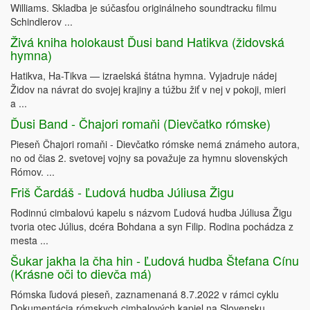
Williams. Skladba je súčasťou originálneho soundtracku filmu
Schindlerov ...
Živá kniha holokaust Ďusi band Hatikva (židovská
hymna)
Hatikva, Ha-Tikva — izraelská štátna hymna. Vyjadruje nádej
Židov na návrat do svojej krajiny a túžbu žiť v nej v pokoji, mieri
a ...
Ďusi Band - Čhajori romaňi (Dievčatko rómske)
Pieseň Čhajori romaňi - Dievčatko rómske nemá známeho autora,
no od čias 2. svetovej vojny sa považuje za hymnu slovenských
Rómov. ...
Friš Čardáš - Ľudová hudba Júliusa Žigu
Rodinnú cimbalovú kapelu s názvom Ľudová hudba Júliusa Žigu
tvoria otec Július, dcéra Bohdana a syn Filip. Rodina pochádza z
mesta ...
Šukar jakha la čha hin - Ľudová hudba Štefana Cínu
(Krásne oči to dievča má)
Rómska ľudová pieseň, zaznamenaná 8.7.2022 v rámci cyklu
Dokumentácia rómskych cimbalových kapiel na Slovensku.