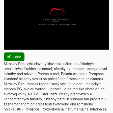
3D video
Miroslav Rác, vyštudovaný klavirista, učiteľ na základných
umeleckých školách, skladateľ, rómsky hip-hopper, skomponoval
skladby pod názvom Poéma a-mol, Balada cis-mol a Porajmos.
Uvedené skladby vznikli na počesť obetí rómskeho holokaustu.
Miroslav Rác, rómsky rapper, ktorý vystupuje pod umeleckým
menom BG, svojou tvorbou upozorňuje na rómske obete druhej
svetovej vojny. Na ľudí, ktorí zažili útrapy pracovných a
koncentračných táborov. Skladby patrili k hudobnému programu
zaznamenanom pri príležitosti svetového dňa rómskeho
holokaustu - Porajmos. Prezentovaná inštrumentálna skladba sa