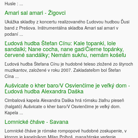
Husle : ...
Amari sal amari - Žigovci
Ukážka skladby z koncertu realizovaného Ľudovou hudbou Ďusi
band z Prešova. Inštrumentálna skladba Amari sal amari v
podaní ...
Ľudová hudba Štefan Cínu: Kale topanki, lole
sandalki; Nane cocha, nane gad/Čierne topánky,
červené sandálky; Nemám sukňu, nemám košeľu
Ľudová hudba Štefana Cínu je hudobné teleso zložené zo štyroch
muzikantov, založené v roku 2007. Zakladateľom bol Štefan
Cína ...
Aušvicate o kher baro/V Osvienčime je veľký dom -
Ľudová hudba Alexandra Daška
Cimbalová kapela Alexandra Daška hrá rómsku žiaľnu pieseň
(halgató) Aušvicate o kher baro/V Osvienčime je veľký dom.
Kapela ...
Lomnické čháve - Savana
Lomnické čháve je rómske rompopové hudobné zoskupenie, v
ktorom je kapelníkom Milan Polhoš, manažérske vedenie