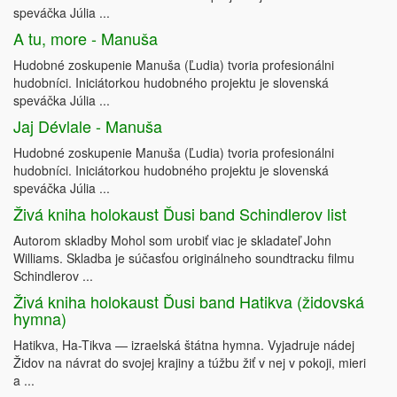
speváčka Júlia ...
A tu, more - Manuša
Hudobné zoskupenie Manuša (Ľudia) tvoria profesionálni
hudobníci. Iniciátorkou hudobného projektu je slovenská
speváčka Júlia ...
Jaj Dévlale - Manuša
Hudobné zoskupenie Manuša (Ľudia) tvoria profesionálni
hudobníci. Iniciátorkou hudobného projektu je slovenská
speváčka Júlia ...
Živá kniha holokaust Ďusi band Schindlerov list
Autorom skladby Mohol som urobiť viac je skladateľ John
Williams. Skladba je súčasťou originálneho soundtracku filmu
Schindlerov ...
Živá kniha holokaust Ďusi band Hatikva (židovská
hymna)
Hatikva, Ha-Tikva — izraelská štátna hymna. Vyjadruje nádej
Židov na návrat do svojej krajiny a túžbu žiť v nej v pokoji, mieri
a ...