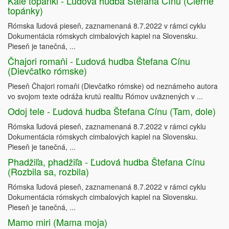
Kale topanki - Ľudová hudba Štefana Cínu (Čierne
topánky)
Rómska ľudová pieseň, zaznamenaná 8.7.2022 v rámci cyklu
Dokumentácia rómskych cimbalových kapiel na Slovensku.
Pieseň je tanečná, ...
Čhajori romaňi - Ľudová hudba Štefana Cínu
(Dievčatko rómske)
Pieseň Čhajori romaňi (Dievčatko rómske) od neznámeho autora
vo svojom texte odráža krutú realitu Rómov uväznených v ...
Odoj tele - Ľudová hudba Štefana Cínu (Tam, dole)
Rómska ľudová pieseň, zaznamenaná 8.7.2022 v rámci cyklu
Dokumentácia rómskych cimbalových kapiel na Slovensku.
Pieseň je tanečná, ...
Phadžiľa, phadžiľa - Ľudová hudba Štefana Cínu
(Rozbila sa, rozbila)
Rómska ľudová pieseň, zaznamenaná 8.7.2022 v rámci cyklu
Dokumentácia rómskych cimbalových kapiel na Slovensku.
Pieseň je tanečná, ...
Mamo miri (Mama moja)