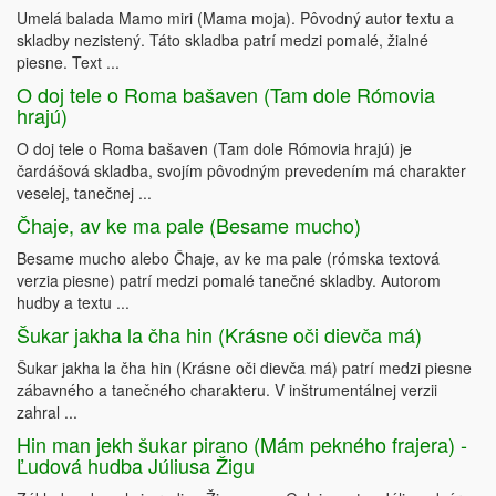
Umelá balada Mamo miri (Mama moja). Pôvodný autor textu a
skladby nezistený. Táto skladba patrí medzi pomalé, žialné
piesne. Text ...
O doj tele o Roma bašaven (Tam dole Rómovia
hrajú)
O doj tele o Roma bašaven (Tam dole Rómovia hrajú) je
čardášová skladba, svojím pôvodným prevedením má charakter
veselej, tanečnej ...
Čhaje, av ke ma pale (Besame mucho)
Besame mucho alebo Čhaje, av ke ma pale (rómska textová
verzia piesne) patrí medzi pomalé tanečné skladby. Autorom
hudby a textu ...
Šukar jakha la čha hin (Krásne oči dievča má)
Šukar jakha la čha hin (Krásne oči dievča má) patrí medzi piesne
zábavného a tanečného charakteru. V inštrumentálnej verzii
zahral ...
Hin man jekh šukar pirano (Mám pekného frajera) -
Ľudová hudba Júliusa Žigu