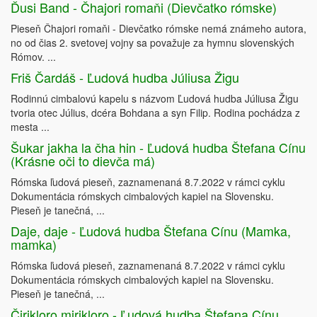
Ďusi Band - Čhajori romaňi (Dievčatko rómske)
Pieseň Čhajori romaňi - Dievčatko rómske nemá známeho autora,
no od čias 2. svetovej vojny sa považuje za hymnu slovenských
Rómov. ...
Friš Čardáš - Ľudová hudba Júliusa Žigu
Rodinnú cimbalovú kapelu s názvom Ľudová hudba Júliusa Žigu
tvoria otec Július, dcéra Bohdana a syn Filip. Rodina pochádza z
mesta ...
Šukar jakha la čha hin - Ľudová hudba Štefana Cínu
(Krásne oči to dievča má)
Rómska ľudová pieseň, zaznamenaná 8.7.2022 v rámci cyklu
Dokumentácia rómskych cimbalových kapiel na Slovensku.
Pieseň je tanečná, ...
Daje, daje - Ľudová hudba Štefana Cínu (Mamka,
mamka)
Rómska ľudová pieseň, zaznamenaná 8.7.2022 v rámci cyklu
Dokumentácia rómskych cimbalových kapiel na Slovensku.
Pieseň je tanečná, ...
Čirikloro mirikloro - Ľudová hudba Štefana Cínu