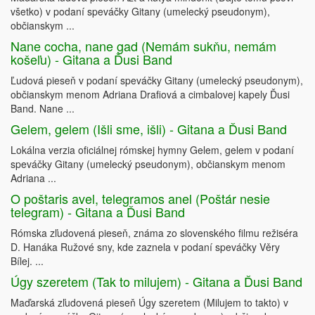
všetko) v podaní speváčky Gitany (umelecký pseudonym),
občianskym ...
Nane cocha, nane gad (Nemám sukňu, nemám
košeľu) - Gitana a Ďusi Band
Ľudová pieseň v podaní speváčky Gitany (umelecký pseudonym),
občianskym menom Adriana Drafiová a cimbalovej kapely Ďusi
Band. Nane ...
Gelem, gelem (Išli sme, išli) - Gitana a Ďusi Band
Lokálna verzia oficiálnej rómskej hymny Gelem, gelem v podaní
speváčky Gitany (umelecký pseudonym), občianskym menom
Adriana ...
O poštaris avel, telegramos anel (Poštár nesie
telegram) - Gitana a Ďusi Band
Rómska zľudovená pieseň, známa zo slovenského filmu režiséra
D. Hanáka Ružové sny, kde zaznela v podaní speváčky Věry
Bílej. ...
Úgy szeretem (Tak to milujem) - Gitana a Ďusi Band
Maďarská zľudovená pieseň Úgy szeretem (Milujem to takto) v