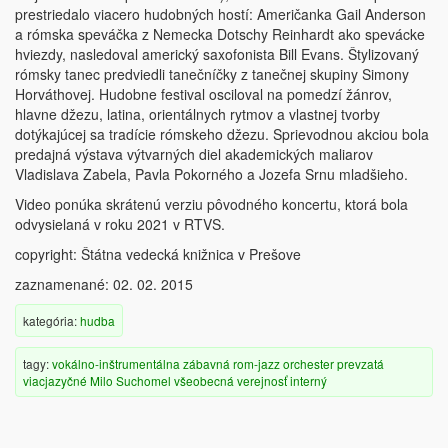
prestriedalo viacero hudobných hostí: Američanka Gail Anderson
a rómska speváčka z Nemecka Dotschy Reinhardt ako spevácke
hviezdy, nasledoval americký saxofonista Bill Evans. Štylizovaný
rómsky tanec predviedli tanečníčky z tanečnej skupiny Simony
Horváthovej. Hudobne festival osciloval na pomedzí žánrov,
hlavne džezu, latina, orientálnych rytmov a vlastnej tvorby
dotýkajúcej sa tradície rómskeho džezu. Sprievodnou akciou bola
predajná výstava výtvarných diel akademických maliarov
Vladislava Zabela, Pavla Pokorného a Jozefa Srnu mladšieho.
Video ponúka skrátenú verziu pôvodného koncertu, ktorá bola
odvysielaná v roku 2021 v RTVS.
copyright: Štátna vedecká knižnica v Prešove
zaznamenané: 02. 02. 2015
kategória:
hudba
tagy:
vokálno-inštrumentálna
zábavná
rom-jazz
orchester
prevzatá
viacjazyčné
Milo Suchomel
všeobecná verejnosť
interný