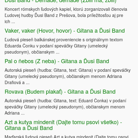
Koncert rómskych ľudových kapiel, ktorú zorganizovali členovia
Ľudovej hudby Ďusi Band z Prešova, bola príležitosťou aj pre
ich ...
Vaker, vaker (Hovor, hovor) - Gitana a Ďusi Band
Ľudová pieseň balkánskej proveniencie s originálnym textom
Eduarda Čonku v podaní speváčky Gitany (umelecký
pseudonym), občianskym ...
Pal o ňebos (Z neba) - Gitana a Ďusi Band
Autorská pieseň (hudba: Gitana, text: Gitana) v podaní speváčky
Gitany (umelecký pseudonym), občianskym menom Adriana
Drafiová a ...
Rovava (Budem plakať) - Gitana a Ďusi Band
Autorská pieseň (hudba: Gitana, text: Eduard Čonka) v podaní
speváčky Gitany (umelecký pseudonym), občianskym menom
Adriana ...
Azt a kutya mindenit (Dajte tomu psovi všetko) -
Gitana a Ďusi Band
Maďarská ľudová pieseň Azt a kutya mindenit (Dajte tomu psovi