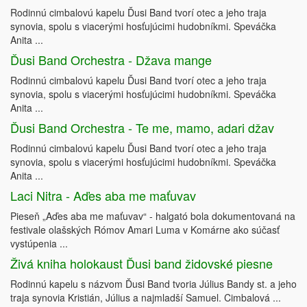
Rodinnú cimbalovú kapelu Ďusi Band tvorí otec a jeho traja
synovia, spolu s viacerými hosťujúcimi hudobníkmi. Speváčka
Anita ...
Ďusi Band Orchestra - Džava mange
Rodinnú cimbalovú kapelu Ďusi Band tvorí otec a jeho traja
synovia, spolu s viacerými hosťujúcimi hudobníkmi. Speváčka
Anita ...
Ďusi Band Orchestra - Te me, mamo, adari džav
Rodinnú cimbalovú kapelu Ďusi Band tvorí otec a jeho traja
synovia, spolu s viacerými hosťujúcimi hudobníkmi. Speváčka
Anita ...
Laci Nitra - Aďes aba me maťuvav
Pieseň „Aďes aba me maťuvav“ - halgató bola dokumentovaná na
festivale olašských Rómov Amari Luma v Komárne ako súčasť
vystúpenia ...
Živá kniha holokaust Ďusi band židovské piesne
Rodinnú kapelu s názvom Ďusi Band tvoria Július Bandy st. a jeho
traja synovia Kristián, Július a najmladší Samuel. Cimbalová ...