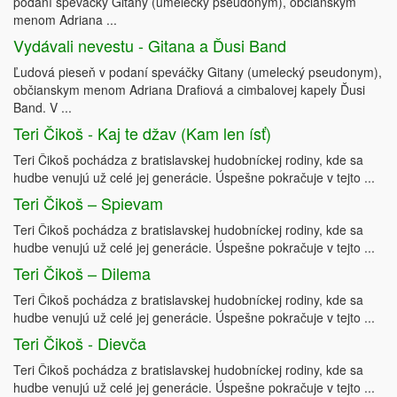
podaní speváčky Gitany (umelecký pseudonym), občianskym
menom Adriana ...
Vydávali nevestu - Gitana a Ďusi Band
Ľudová pieseň v podaní speváčky Gitany (umelecký pseudonym),
občianskym menom Adriana Drafiová a cimbalovej kapely Ďusi
Band. V ...
Teri Čikoš - Kaj te džav (Kam len ísť)
Teri Čikoš pochádza z bratislavskej hudobníckej rodiny, kde sa
hudbe venujú už celé jej generácie. Úspešne pokračuje v tejto ...
Teri Čikoš – Spievam
Teri Čikoš pochádza z bratislavskej hudobníckej rodiny, kde sa
hudbe venujú už celé jej generácie. Úspešne pokračuje v tejto ...
Teri Čikoš – Dilema
Teri Čikoš pochádza z bratislavskej hudobníckej rodiny, kde sa
hudbe venujú už celé jej generácie. Úspešne pokračuje v tejto ...
Teri Čikoš - Dievča
Teri Čikoš pochádza z bratislavskej hudobníckej rodiny, kde sa
hudbe venujú už celé jej generácie. Úspešne pokračuje v tejto ...