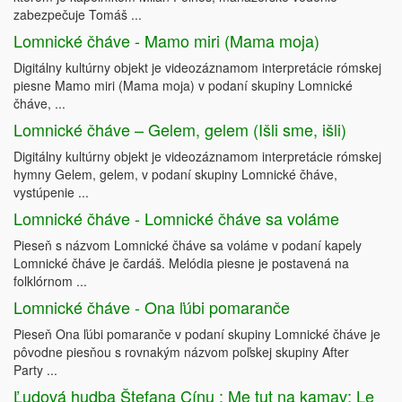
zabezpečuje Tomáš ...
Lomnické čháve - Mamo miri (Mama moja)
Digitálny kultúrny objekt je videozáznamom interpretácie rómskej
piesne Mamo miri (Mama moja) v podaní skupiny Lomnické
čháve, ...
Lomnické čháve – Gelem, gelem (Išli sme, išli)
Digitálny kultúrny objekt je videozáznamom interpretácie rómskej
hymny Gelem, gelem, v podaní skupiny Lomnické čháve,
vystúpenie ...
Lomnické čháve - Lomnické čháve sa voláme
Pieseň s názvom Lomnické čháve sa voláme v podaní kapely
Lomnické čháve je čardáš. Melódia piesne je postavená na
folklórnom ...
Lomnické čháve - Ona ľúbi pomaranče
Pieseň Ona ľúbi pomaranče v podaní skupiny Lomnické čháve je
pôvodne piesňou s rovnakým názvom poľskej skupiny After
Party ...
Ľudová hudba Štefana Cínu : Me tut na kamav; Le