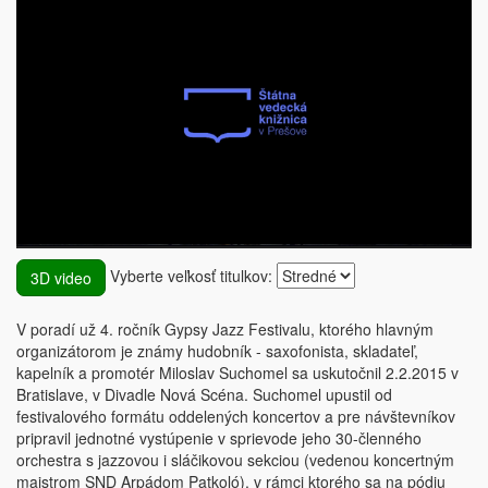
Vyberte veľkosť titulkov:
3D video
V poradí už 4. ročník Gypsy Jazz Festivalu, ktorého hlavným
organizátorom je známy hudobník - saxofonista, skladateľ,
kapelník a promotér Miloslav Suchomel sa uskutočnil 2.2.2015 v
Bratislave, v Divadle Nová Scéna. Suchomel upustil od
festivalového formátu oddelených koncertov a pre návštevníkov
pripravil jednotné vystúpenie v sprievode jeho 30-členného
orchestra s jazzovou i sláčikovou sekciou (vedenou koncertným
majstrom SND Arpádom Patkoló), v rámci ktorého sa na pódiu