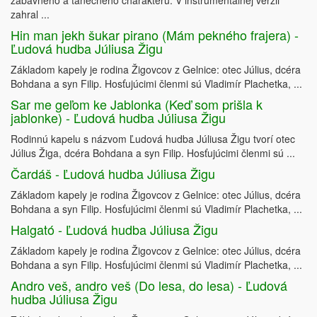
zábavného a tanečného charakteru. V inštrumentálnej verzii
zahral ...
Hin man jekh šukar pirano (Mám pekného frajera) -
Ľudová hudba Júliusa Žigu
Základom kapely je rodina Žigovcov z Gelnice: otec Július, dcéra
Bohdana a syn Filip. Hosťujúcimi členmi sú Vladimír Plachetka, ...
Sar me geľom ke Jablonka (Keď som prišla k
jablonke) - Ľudová hudba Júliusa Žigu
Rodinnú kapelu s názvom Ľudová hudba Júliusa Žigu tvorí otec
Július Žiga, dcéra Bohdana a syn Filip. Hosťujúcimi členmi sú ...
Čardáš - Ľudová hudba Júliusa Žigu
Základom kapely je rodina Žigovcov z Gelnice: otec Július, dcéra
Bohdana a syn Filip. Hosťujúcimi členmi sú Vladimír Plachetka, ...
Halgató - Ľudová hudba Júliusa Žigu
Základom kapely je rodina Žigovcov z Gelnice: otec Július, dcéra
Bohdana a syn Filip. Hosťujúcimi členmi sú Vladimír Plachetka, ...
Andro veš, andro veš (Do lesa, do lesa) - Ľudová
hudba Júliusa Žigu