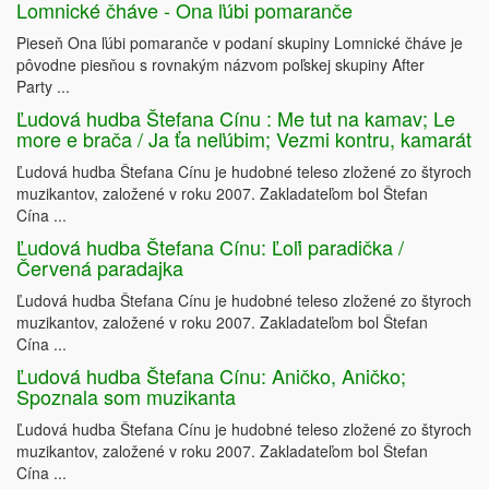
Lomnické čháve - Ona ľúbi pomaranče
Pieseň Ona ľúbi pomaranče v podaní skupiny Lomnické čháve je
pôvodne piesňou s rovnakým názvom poľskej skupiny After
Party ...
Ľudová hudba Štefana Cínu : Me tut na kamav; Le
more e brača / Ja ťa neľúbim; Vezmi kontru, kamarát
Ľudová hudba Štefana Cínu je hudobné teleso zložené zo štyroch
muzikantov, založené v roku 2007. Zakladateľom bol Štefan
Cína ...
Ľudová hudba Štefana Cínu: Ľoľi paradička /
Červená paradajka
Ľudová hudba Štefana Cínu je hudobné teleso zložené zo štyroch
muzikantov, založené v roku 2007. Zakladateľom bol Štefan
Cína ...
Ľudová hudba Štefana Cínu: Aničko, Aničko;
Spoznala som muzikanta
Ľudová hudba Štefana Cínu je hudobné teleso zložené zo štyroch
muzikantov, založené v roku 2007. Zakladateľom bol Štefan
Cína ...