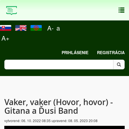
To
nav
A-
a
A+
PRIHLÁSENIE
REGISTRÁCIA
Vaker, vaker (Hovor, hovor) -
Gitana a Ďusi Band
vytvorené:
06. 10. 2022 08:35
upravené:
08. 05. 2023 20:08