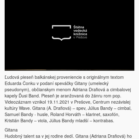
Ľudová pieseň balkánskej proveniencie s originálnym textom
Eduarda Čonku v podaní speváčky Gitany (umelecký
pseudonym), občianskym menom Adriana Drafiová a cimbalovej
kapely Ďusi Band. Pieseň je aranžovaná do žánru rom pop.
Videozáznam vznikol 19.11.2021 v Prešove, Centrum nezávislej
kultúry Wave. Gitana (A. Drafiová) – spev, Július Bandy – cimbal,
Samuel Bandy - husle, Roland Horváth – klarinet, saxofón,
Kristián Bandy – viola, Július Bandy mladší – kontrabas.
Gitana
Hudobný talent sa v jej rodine dedí. Gitana (Adriana Drafiová) ho