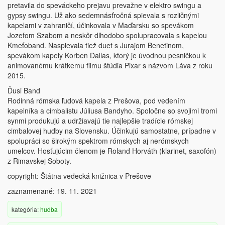
pretavila do speváckeho prejavu prevažne v elektro swingu a
gypsy swingu. Už ako sedemnásťročná spievala s rozličnými
kapelami v zahraničí, účinkovala v Maďarsku so spevákom
Jozefom Szabom a neskôr dlhodobo spolupracovala s kapelou
Kmeťoband. Naspievala tiež duet s Jurajom Benetinom,
spevákom kapely Korben Dallas, ktorý je úvodnou pesničkou k
animovanému krátkemu filmu štúdia Pixar s názvom Láva z roku
2015.
Ďusi Band
Rodinná rómska ľudová kapela z Prešova, pod vedením
kapelníka a cimbalistu Júliusa Bandyho. Spoločne so svojimi tromi
synmi produkujú a udržiavajú tie najlepšie tradície rómskej
cimbalovej hudby na Slovensku. Účinkujú samostatne, prípadne v
spolupráci so širokým spektrom rómskych aj nerómskych
umelcov. Hosťujúcim členom je Roland Horváth (klarinet, saxofón)
z Rimavskej Soboty.
copyright: Štátna vedecká knižnica v Prešove
zaznamenané: 19. 11. 2021
kategória:
hudba