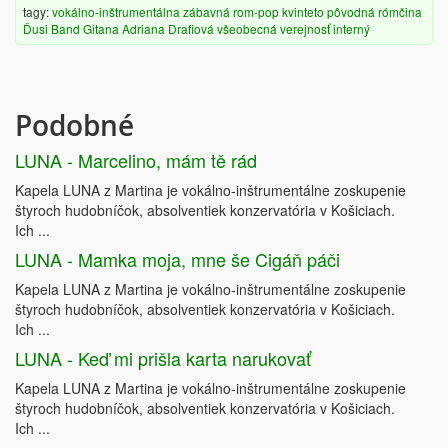
tagy:
vokálno-inštrumentálna
zábavná
rom-pop
kvinteto
pôvodná
rómčina
Ďusi Band
Gitana
Adriana Drafiová
všeobecná verejnosť
interný
Podobné
LUNA - Marcelino, mám tě rád
Kapela LUNA z Martina je vokálno-inštrumentálne zoskupenie
štyroch hudobníčok, absolventiek konzervatória v Košiciach.
Ich ...
LUNA - Mamka moja, mne še Cigáň páči
Kapela LUNA z Martina je vokálno-inštrumentálne zoskupenie
štyroch hudobníčok, absolventiek konzervatória v Košiciach.
Ich ...
LUNA - Keď mi prišla karta narukovať
Kapela LUNA z Martina je vokálno-inštrumentálne zoskupenie
štyroch hudobníčok, absolventiek konzervatória v Košiciach.
Ich ...