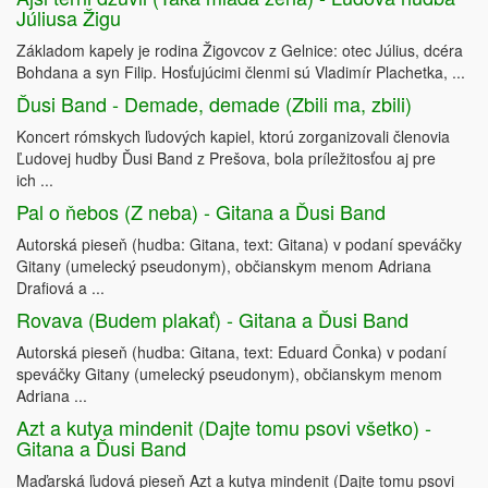
Júliusa Žigu
Základom kapely je rodina Žigovcov z Gelnice: otec Július, dcéra
Bohdana a syn Filip. Hosťujúcimi členmi sú Vladimír Plachetka, ...
Ďusi Band - Demade, demade (Zbili ma, zbili)
Koncert rómskych ľudových kapiel, ktorú zorganizovali členovia
Ľudovej hudby Ďusi Band z Prešova, bola príležitosťou aj pre
ich ...
Pal o ňebos (Z neba) - Gitana a Ďusi Band
Autorská pieseň (hudba: Gitana, text: Gitana) v podaní speváčky
Gitany (umelecký pseudonym), občianskym menom Adriana
Drafiová a ...
Rovava (Budem plakať) - Gitana a Ďusi Band
Autorská pieseň (hudba: Gitana, text: Eduard Čonka) v podaní
speváčky Gitany (umelecký pseudonym), občianskym menom
Adriana ...
Azt a kutya mindenit (Dajte tomu psovi všetko) -
Gitana a Ďusi Band
Maďarská ľudová pieseň Azt a kutya mindenit (Dajte tomu psovi