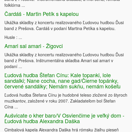
folklórna ...
Čardáš - Martin Petík s kapelou
Ukážka skladby z koncertu realizovaného Ľudovou hudbou Ďusi
band z Prešova. Čardáš v podaní Martina Petíka s kapelou.
Husle : ...
Amari sal amari - Žigovci
Ukážka skladby z koncertu realizovaného Ľudovou hudbou Ďusi
band z Prešova. Inštrumentálna skladba Amari sal amari v
podaní ...
Ľudová hudba Štefan Cínu: Kale topanki, lole
sandalki; Nane cocha, nane gad/Čierne topánky,
červené sandálky; Nemám sukňu, nemám košeľu
Ľudová hudba Štefana Cínu je hudobné teleso zložené zo štyroch
muzikantov, založené v roku 2007. Zakladateľom bol Štefan
Cína ...
Aušvicate o kher baro/V Osvienčime je veľký dom -
Ľudová hudba Alexandra Daška
Cimbalová kapela Alexandra Daška hrá rómsku žiaľnu pieseň