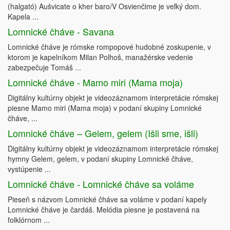
(halgató) Aušvicate o kher baro/V Osvienčime je veľký dom.
Kapela ...
Lomnické čháve - Savana
Lomnické čháve je rómske rompopové hudobné zoskupenie, v
ktorom je kapelníkom Milan Polhoš, manažérske vedenie
zabezpečuje Tomáš ...
Lomnické čháve - Mamo miri (Mama moja)
Digitálny kultúrny objekt je videozáznamom interpretácie rómskej
piesne Mamo miri (Mama moja) v podaní skupiny Lomnické
čháve, ...
Lomnické čháve – Gelem, gelem (Išli sme, išli)
Digitálny kultúrny objekt je videozáznamom interpretácie rómskej
hymny Gelem, gelem, v podaní skupiny Lomnické čháve,
vystúpenie ...
Lomnické čháve - Lomnické čháve sa voláme
Pieseň s názvom Lomnické čháve sa voláme v podaní kapely
Lomnické čháve je čardáš. Melódia piesne je postavená na
folklórnom ...