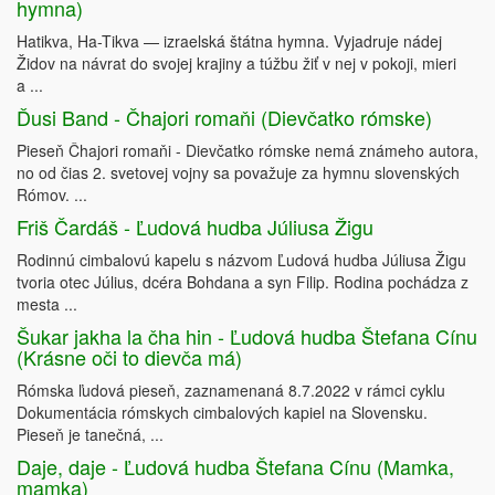
hymna)
Hatikva, Ha-Tikva — izraelská štátna hymna. Vyjadruje nádej
Židov na návrat do svojej krajiny a túžbu žiť v nej v pokoji, mieri
a ...
Ďusi Band - Čhajori romaňi (Dievčatko rómske)
Pieseň Čhajori romaňi - Dievčatko rómske nemá známeho autora,
no od čias 2. svetovej vojny sa považuje za hymnu slovenských
Rómov. ...
Friš Čardáš - Ľudová hudba Júliusa Žigu
Rodinnú cimbalovú kapelu s názvom Ľudová hudba Júliusa Žigu
tvoria otec Július, dcéra Bohdana a syn Filip. Rodina pochádza z
mesta ...
Šukar jakha la čha hin - Ľudová hudba Štefana Cínu
(Krásne oči to dievča má)
Rómska ľudová pieseň, zaznamenaná 8.7.2022 v rámci cyklu
Dokumentácia rómskych cimbalových kapiel na Slovensku.
Pieseň je tanečná, ...
Daje, daje - Ľudová hudba Štefana Cínu (Mamka,
mamka)