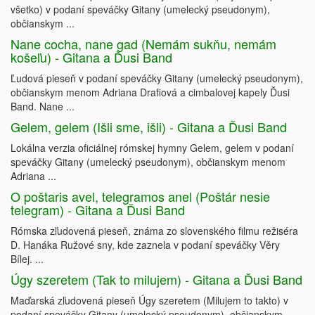
všetko) v podaní speváčky Gitany (umelecký pseudonym),
občianskym ...
Nane cocha, nane gad (Nemám sukňu, nemám
košeľu) - Gitana a Ďusi Band
Ľudová pieseň v podaní speváčky Gitany (umelecký pseudonym),
občianskym menom Adriana Drafiová a cimbalovej kapely Ďusi
Band. Nane ...
Gelem, gelem (Išli sme, išli) - Gitana a Ďusi Band
Lokálna verzia oficiálnej rómskej hymny Gelem, gelem v podaní
speváčky Gitany (umelecký pseudonym), občianskym menom
Adriana ...
O poštaris avel, telegramos anel (Poštár nesie
telegram) - Gitana a Ďusi Band
Rómska zľudovená pieseň, známa zo slovenského filmu režiséra
D. Hanáka Ružové sny, kde zaznela v podaní speváčky Věry
Bílej. ...
Úgy szeretem (Tak to milujem) - Gitana a Ďusi Band
Maďarská zľudovená pieseň Úgy szeretem (Milujem to takto) v
podaní speváčky Gitany (umelecký pseudonym), občianskym