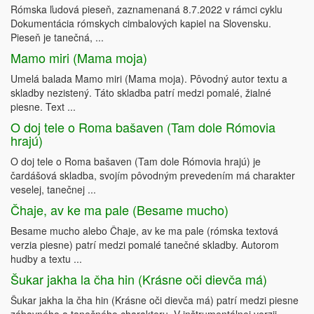
Rómska ľudová pieseň, zaznamenaná 8.7.2022 v rámci cyklu
Dokumentácia rómskych cimbalových kapiel na Slovensku.
Pieseň je tanečná, ...
Mamo miri (Mama moja)
Umelá balada Mamo miri (Mama moja). Pôvodný autor textu a
skladby nezistený. Táto skladba patrí medzi pomalé, žialné
piesne. Text ...
O doj tele o Roma bašaven (Tam dole Rómovia
hrajú)
O doj tele o Roma bašaven (Tam dole Rómovia hrajú) je
čardášová skladba, svojím pôvodným prevedením má charakter
veselej, tanečnej ...
Čhaje, av ke ma pale (Besame mucho)
Besame mucho alebo Čhaje, av ke ma pale (rómska textová
verzia piesne) patrí medzi pomalé tanečné skladby. Autorom
hudby a textu ...
Šukar jakha la čha hin (Krásne oči dievča má)
Šukar jakha la čha hin (Krásne oči dievča má) patrí medzi piesne