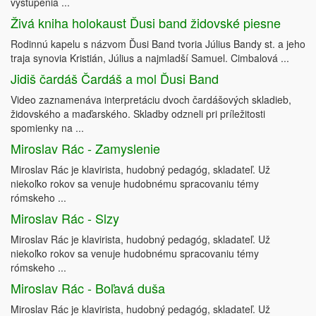
vystúpenia ...
Živá kniha holokaust Ďusi band židovské piesne
Rodinnú kapelu s názvom Ďusi Band tvoria Július Bandy st. a jeho
traja synovia Kristián, Július a najmladší Samuel. Cimbalová ...
Jidiš čardáš Čardáš a mol Ďusi Band
Video zaznamenáva interpretáciu dvoch čardášových skladieb,
židovského a maďarského. Skladby odzneli pri príležitosti
spomienky na ...
Miroslav Rác - Zamyslenie
Miroslav Rác je klavirista, hudobný pedagóg, skladateľ. Už
niekoľko rokov sa venuje hudobnému spracovaniu témy
rómskeho ...
Miroslav Rác - Slzy
Miroslav Rác je klavirista, hudobný pedagóg, skladateľ. Už
niekoľko rokov sa venuje hudobnému spracovaniu témy
rómskeho ...
Miroslav Rác - Boľavá duša
Miroslav Rác je klavirista, hudobný pedagóg, skladateľ. Už