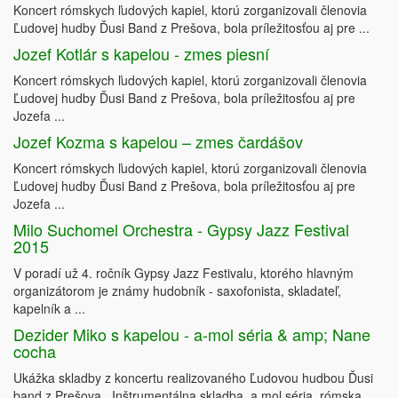
Koncert rómskych ľudových kapiel, ktorú zorganizovali členovia
Ľudovej hudby Ďusi Band z Prešova, bola príležitosťou aj pre ...
Jozef Kotlár s kapelou - zmes piesní
Koncert rómskych ľudových kapiel, ktorú zorganizovali členovia
Ľudovej hudby Ďusi Band z Prešova, bola príležitosťou aj pre
Jozefa ...
Jozef Kozma s kapelou – zmes čardášov
Koncert rómskych ľudových kapiel, ktorú zorganizovali členovia
Ľudovej hudby Ďusi Band z Prešova, bola príležitosťou aj pre
Jozefa ...
Milo Suchomel Orchestra - Gypsy Jazz Festival
2015
V poradí už 4. ročník Gypsy Jazz Festivalu, ktorého hlavným
organizátorom je známy hudobník - saxofonista, skladateľ,
kapelník a ...
Dezider Miko s kapelou - a-mol séria & amp; Nane
cocha
Ukážka skladby z koncertu realizovaného Ľudovou hudbou Ďusi
band z Prešova. Inštrumentálna skladba, a mol séria, rómska