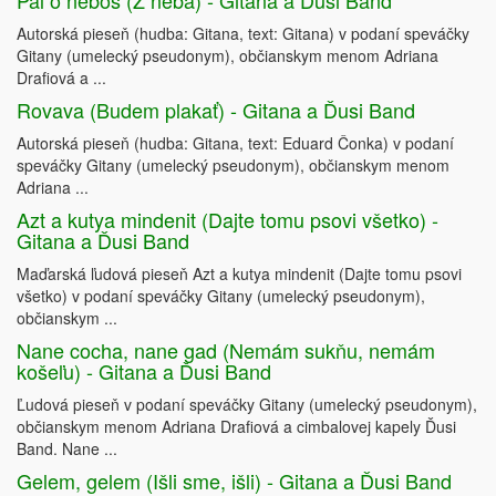
Pal o ňebos (Z neba) - Gitana a Ďusi Band
Autorská pieseň (hudba: Gitana, text: Gitana) v podaní speváčky
Gitany (umelecký pseudonym), občianskym menom Adriana
Drafiová a ...
Rovava (Budem plakať) - Gitana a Ďusi Band
Autorská pieseň (hudba: Gitana, text: Eduard Čonka) v podaní
speváčky Gitany (umelecký pseudonym), občianskym menom
Adriana ...
Azt a kutya mindenit (Dajte tomu psovi všetko) -
Gitana a Ďusi Band
Maďarská ľudová pieseň Azt a kutya mindenit (Dajte tomu psovi
všetko) v podaní speváčky Gitany (umelecký pseudonym),
občianskym ...
Nane cocha, nane gad (Nemám sukňu, nemám
košeľu) - Gitana a Ďusi Band
Ľudová pieseň v podaní speváčky Gitany (umelecký pseudonym),
občianskym menom Adriana Drafiová a cimbalovej kapely Ďusi
Band. Nane ...
Gelem, gelem (Išli sme, išli) - Gitana a Ďusi Band