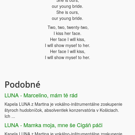
She is ours,
our young bride.
She is ours,
our young bride.
Two, two, twenty-two,
I kiss her face.
Her face I will kiss,
I will show mysef to her.
Her face I will kiss,
I will show mysef to her.
Podobné
LUNA - Marcelino, mám tě rád
Kapela LUNA z Martina je vokálno-inštrumentálne zoskupenie
štyroch hudobníčok, absolventiek konzervatória v Košiciach.
Ich ...
LUNA - Mamka moja, mne še Cigáň páči
Kapela LUNA z Martina je vokálno-inštrumentálne zoskupenie