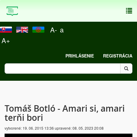
To
nav
A-
a
A+
PRIHLÁSENIE
REGISTRÁCIA
Tomáš Botló - Amari si, amari
terňi bori
vytvorené:
19. 06. 2015 13:36
upravené:
08. 05. 2023 20:08