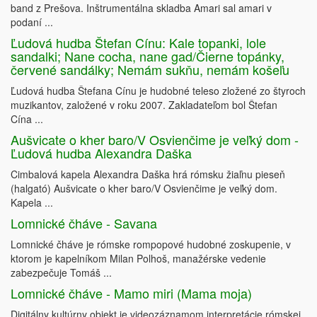
band z Prešova. Inštrumentálna skladba Amari sal amari v
podaní ...
Ľudová hudba Štefan Cínu: Kale topanki, lole
sandalki; Nane cocha, nane gad/Čierne topánky,
červené sandálky; Nemám sukňu, nemám košeľu
Ľudová hudba Štefana Cínu je hudobné teleso zložené zo štyroch
muzikantov, založené v roku 2007. Zakladateľom bol Štefan
Cína ...
Aušvicate o kher baro/V Osvienčime je veľký dom -
Ľudová hudba Alexandra Daška
Cimbalová kapela Alexandra Daška hrá rómsku žiaľnu pieseň
(halgató) Aušvicate o kher baro/V Osvienčime je veľký dom.
Kapela ...
Lomnické čháve - Savana
Lomnické čháve je rómske rompopové hudobné zoskupenie, v
ktorom je kapelníkom Milan Polhoš, manažérske vedenie
zabezpečuje Tomáš ...
Lomnické čháve - Mamo miri (Mama moja)
Digitálny kultúrny objekt je videozáznamom interpretácie rómskej