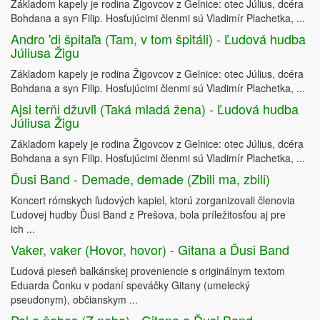
Základom kapely je rodina Žigovcov z Gelnice: otec Július, dcéra
Bohdana a syn Filip. Hosťujúcimi členmi sú Vladimír Plachetka, ...
Andro 'di špitaľa (Tam, v tom špitáli) - Ľudová hudba
Júliusa Žigu
Základom kapely je rodina Žigovcov z Gelnice: otec Július, dcéra
Bohdana a syn Filip. Hosťujúcimi členmi sú Vladimír Plachetka, ...
Ajsi terňi džuvľi (Taká mladá žena) - Ľudová hudba
Júliusa Žigu
Základom kapely je rodina Žigovcov z Gelnice: otec Július, dcéra
Bohdana a syn Filip. Hosťujúcimi členmi sú Vladimír Plachetka, ...
Ďusi Band - Demade, demade (Zbili ma, zbili)
Koncert rómskych ľudových kapiel, ktorú zorganizovali členovia
Ľudovej hudby Ďusi Band z Prešova, bola príležitosťou aj pre
ich ...
Vaker, vaker (Hovor, hovor) - Gitana a Ďusi Band
Ľudová pieseň balkánskej proveniencie s originálnym textom
Eduarda Čonku v podaní speváčky Gitany (umelecký
pseudonym), občianskym ...