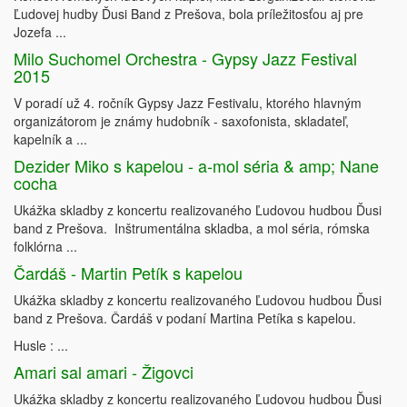
Ľudovej hudby Ďusi Band z Prešova, bola príležitosťou aj pre
Jozefa ...
Milo Suchomel Orchestra - Gypsy Jazz Festival
2015
V poradí už 4. ročník Gypsy Jazz Festivalu, ktorého hlavným
organizátorom je známy hudobník - saxofonista, skladateľ,
kapelník a ...
Dezider Miko s kapelou - a-mol séria & amp; Nane
cocha
Ukážka skladby z koncertu realizovaného Ľudovou hudbou Ďusi
band z Prešova. Inštrumentálna skladba, a mol séria, rómska
folklórna ...
Čardáš - Martin Petík s kapelou
Ukážka skladby z koncertu realizovaného Ľudovou hudbou Ďusi
band z Prešova. Čardáš v podaní Martina Petíka s kapelou.
Husle : ...
Amari sal amari - Žigovci
Ukážka skladby z koncertu realizovaného Ľudovou hudbou Ďusi