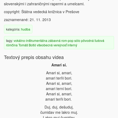
slovenskými i zahraničnými rapermi a umelcami.
copyright: Štátna vedecká knižnica v Prešove
zaznamenané: 21. 11. 2013
kategória:
hudba
tagy:
vokálno-inštrumentálna
zábavná
rom-pop
sólo
pôvodná ľudová
rómčina
Tomáš Botló
všeobecná verejnosť
interný
Textový prepis obsahu videa
Amari si.
Amari si, amari,
amari terňi bori.
Amari si, amari,
amari terni bori.
Amari si, amari,
amari terňi bori.
Duj, duj, dešuduj,
čumidav me lakro muj.
Lakro muj čumidav,