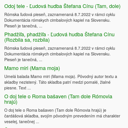
Odoj tele - Ľudová hudba Štefana Cínu (Tam, dole)
Rómska ľudová pieseň, zaznamenaná 8.7.2022 v rámci cyklu
Dokumentácia rómskych cimbalových kapiel na Slovensku.
Pieseň je tanečná, ...
Phadžiľa, phadžiľa - Ľudová hudba Štefana Cínu
(Rozbila sa, rozbila)
Rómska ľudová pieseň, zaznamenaná 8.7.2022 v rámci cyklu
Dokumentácia rómskych cimbalových kapiel na Slovensku.
Pieseň je tanečná, ...
Mamo miri (Mama moja)
Umelá balada Mamo miri (Mama moja). Pôvodný autor textu a
skladby nezistený. Táto skladba patrí medzi pomalé, žialné
piesne. Text ...
O doj tele o Roma bašaven (Tam dole Rómovia
hrajú)
O doj tele o Roma bašaven (Tam dole Rómovia hrajú) je
čardášová skladba, svojím pôvodným prevedením má charakter
veselej, tanečnej ...