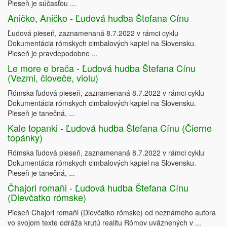
Pieseň je súčasťou ...
Aničko, Aničko - Ľudová hudba Štefana Cínu
Ľudová pieseň, zaznamenaná 8.7.2022 v rámci cyklu
Dokumentácia rómskych cimbalových kapiel na Slovensku.
Pieseň je pravdepodobne ...
Le more e brača - Ľudová hudba Štefana Cínu
(Vezmi, človeče, violu)
Rómska ľudová pieseň, zaznamenaná 8.7.2022 v rámci cyklu
Dokumentácia rómskych cimbalových kapiel na Slovensku.
Pieseň je tanečná, ...
Kale topanki - Ľudová hudba Štefana Cínu (Čierne
topánky)
Rómska ľudová pieseň, zaznamenaná 8.7.2022 v rámci cyklu
Dokumentácia rómskych cimbalových kapiel na Slovensku.
Pieseň je tanečná, ...
Čhajori romaňi - Ľudová hudba Štefana Cínu
(Dievčatko rómske)
Pieseň Čhajori romaňi (Dievčatko rómske) od neznámeho autora
vo svojom texte odráža krutú realitu Rómov uväznených v ...