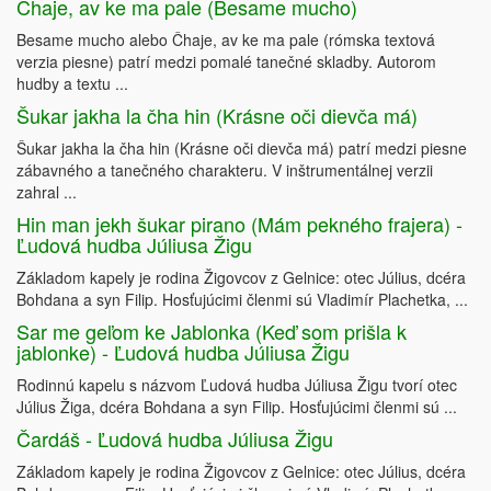
Čhaje, av ke ma pale (Besame mucho)
Besame mucho alebo Čhaje, av ke ma pale (rómska textová
verzia piesne) patrí medzi pomalé tanečné skladby. Autorom
hudby a textu ...
Šukar jakha la čha hin (Krásne oči dievča má)
Šukar jakha la čha hin (Krásne oči dievča má) patrí medzi piesne
zábavného a tanečného charakteru. V inštrumentálnej verzii
zahral ...
Hin man jekh šukar pirano (Mám pekného frajera) -
Ľudová hudba Júliusa Žigu
Základom kapely je rodina Žigovcov z Gelnice: otec Július, dcéra
Bohdana a syn Filip. Hosťujúcimi členmi sú Vladimír Plachetka, ...
Sar me geľom ke Jablonka (Keď som prišla k
jablonke) - Ľudová hudba Júliusa Žigu
Rodinnú kapelu s názvom Ľudová hudba Júliusa Žigu tvorí otec
Július Žiga, dcéra Bohdana a syn Filip. Hosťujúcimi členmi sú ...
Čardáš - Ľudová hudba Júliusa Žigu
Základom kapely je rodina Žigovcov z Gelnice: otec Július, dcéra