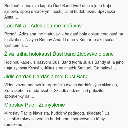
Rodinnú cimbalovú kapelu Ďusi Band tvorí otec a jeho traja
synovia, spolu s viacerými hosťujúcimi hudobníkmi. Speváčka
Anita ...
Laci Nitra - Aďes aba me maťuvav
Pieseň „Aďes aba me maťuvav“ - halgató bola dokumentovaná na
festivale olašských Rómov Amari Luma v Komárne ako súčasť
vystúpenia ...
Živá kniha holokaust Ďusi band židovské piesne
Rodinnú kapelu s názvom Ďusi Band tvoria Július Bandy st. a jeho
traja synovia Kristián, Július a najmladší Samuel. Cimbalová ...
Jidiš čardáš Čardáš a mol Ďusi Band
Video zaznamenáva interpretáciu dvoch čardášových skladieb,
židovského a maďarského. Skladby odzneli pri príležitosti
spomienky na ...
Miroslav Rác - Zamyslenie
Miroslav Rác je klavirista, hudobný pedagóg, skladateľ. Už
niekoľko rokov sa venuje hudobnému spracovaniu témy
rómskeho ...