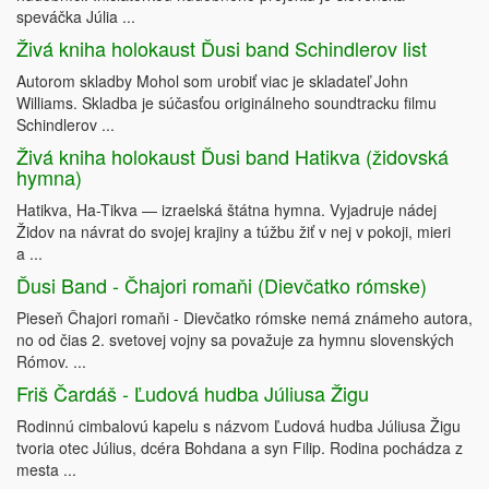
speváčka Júlia ...
Živá kniha holokaust Ďusi band Schindlerov list
Autorom skladby Mohol som urobiť viac je skladateľ John
Williams. Skladba je súčasťou originálneho soundtracku filmu
Schindlerov ...
Živá kniha holokaust Ďusi band Hatikva (židovská
hymna)
Hatikva, Ha-Tikva — izraelská štátna hymna. Vyjadruje nádej
Židov na návrat do svojej krajiny a túžbu žiť v nej v pokoji, mieri
a ...
Ďusi Band - Čhajori romaňi (Dievčatko rómske)
Pieseň Čhajori romaňi - Dievčatko rómske nemá známeho autora,
no od čias 2. svetovej vojny sa považuje za hymnu slovenských
Rómov. ...
Friš Čardáš - Ľudová hudba Júliusa Žigu
Rodinnú cimbalovú kapelu s názvom Ľudová hudba Júliusa Žigu
tvoria otec Július, dcéra Bohdana a syn Filip. Rodina pochádza z
mesta ...