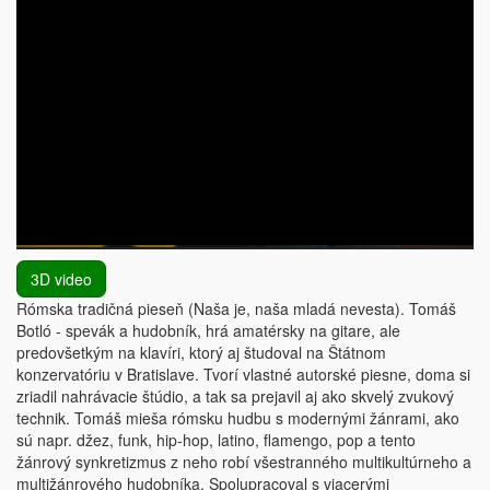
3D video
Rómska tradičná pieseň (Naša je, naša mladá nevesta). Tomáš
Botló - spevák a hudobník, hrá amatérsky na gitare, ale
predovšetkým na klavíri, ktorý aj študoval na Štátnom
konzervatóriu v Bratislave. Tvorí vlastné autorské piesne, doma si
zriadil nahrávacie štúdio, a tak sa prejavil aj ako skvelý zvukový
technik. Tomáš mieša rómsku hudbu s modernými žánrami, ako
sú napr. džez, funk, hip-hop, latino, flamengo, pop a tento
žánrový synkretizmus z neho robí všestranného multikultúrneho a
multižánrového hudobníka. Spolupracoval s viacerými