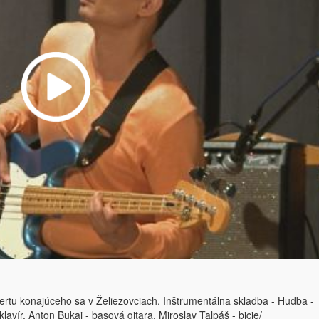
tu konajúceho sa v Želiezovciach. Inštrumentálna skladba - Hudba -
vír, Anton Bukai - basová gitara, Miroslav Talpáš - bicie/