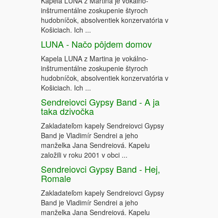
Kapela LUNA z Martina je vokálno-
inštrumentálne zoskupenie štyroch
hudobníčok, absolventiek konzervatória v
Košiciach. Ich ...
LUNA - Načo pôjdem domov
Kapela LUNA z Martina je vokálno-
inštrumentálne zoskupenie štyroch
hudobníčok, absolventiek konzervatória v
Košiciach. Ich ...
Sendreiovci Gypsy Band - A ja
taka dzivočka
Zakladateľom kapely Sendreiovci Gypsy
Band je Vladimír Sendrei a jeho
manželka Jana Sendreiová. Kapelu
založili v roku 2001 v obci ...
Sendreiovci Gypsy Band - Hej,
Romale
Zakladateľom kapely Sendreiovci Gypsy
Band je Vladimír Sendrei a jeho
manželka Jana Sendreiová. Kapelu