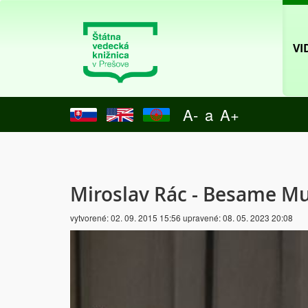
VI
A-
a
A+
Miroslav Rác - Besame M
vytvorené:
02. 09. 2015 15:56
upravené:
08. 05. 2023 20:08