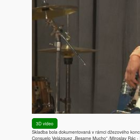
3D video
Skladba bola dokumentovaná v rámci džezového koncer
Consuelo Velázquez „Besame Mucho” /Miroslav Rác - kla