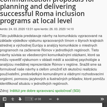
planning and delivering
successful Roma inclusion
programs at local level
kerdo:
24. 03. 2020 13:31
opre kerdo:
26. 03. 2020 14:10
Táto publikácia predstavuje návrhy na komunikáciu vypracované na
základe výsledkov výskumu spracovaných tímom v štyroch krajinách
strednej a východnej Európy a analýzy komunikácie o miestnych
programoch na začlenenie Rómov v jednotlivých regiónoch. Tieto
návrhy súvisia so všeobecnými komunikačnými otázkami, ktoré sa
môžu vysvetliť výskumom v oblasti médií a sociálnej psychológie a
analýzou mediálnej reprezentácie Rómov v regióne. Snažili sme sa
formulovať naše návrhy s cieľom umožniť ich skutočnú realizáciu
používateľmi, predovšetkým komunálnymi a vládnymi rozhodovacími
orgánmi, pomocou jazykových a ilustračných príkladov, ktoré pomôžu
identifikovať situáciu v jednotlivých regiónoch.
Zdroj:
Inštitút pre dobre spravovanú spoločnosť (SGI)
of 38
Toggle
Previous
Next
Zoom
Zoom
Too
Sidebar
Out
In