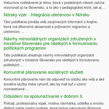
Inkluzívne vzdelávanie je téma, ktorá v posledných rokoch začína
rezonovať aj na Slovensku, a to ako v pedagogickej teórii, tak aj ...
Nórsky vzør - Integrácia utečencov v Nórsku
Táto publikácia prináša veľa zaujímavých informácií o krajine,
ktorá má dlhoročné skúsenosti s prijímaním migrantov a
utečencov. ...
Návrhy mimovládnych organizácií združených v
iniciatíve Slovensko pre všetkých k formulovaniu
politických programov
Táto publikácia obsahuje návrhy mimovládnych organizácii
združených v iniciatíve Slovensko pre všetkých k formulovaniu
politických ...
Komunitné plánovanie sociálnych služieb
Komunitné plánovanie nám dá odpoveď na otázku ako veľa a aké
sociálne služby treba vytvoriť, ako by mali byť v území
rozmiestnené ...
Odsúdení na spolunažívanie v dobrom II.
Policajt, profesionálny vojak, módna návrhárka, učiteľka a mnoho
ďalších patria medzi profesie, ktoré bežne vykonávajú Rómovia.