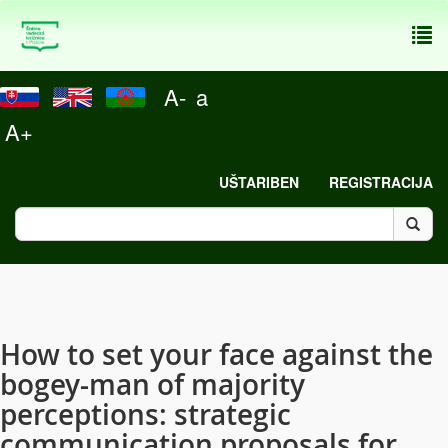
To
nav
A-
a
A+
UŠTARIBEN
REGISTRACIJA
How to set your face against the
bogey-man of majority
perceptions: strategic
communication proposals for