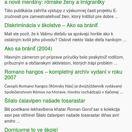
a nové menšiny: rómske ženy a imigrantky
Táto publikácia zahŕňa výstupy z výskumnej časti projektu E-
zručnosti pre zamestnateľnosť žien, ktorý Inštitút pre dobre ...
Diskriminácia v školstve – Ako sa brániť
Mali ste pocit, že k Vášmu dieťaťu sa správajú horšie ako k
ostatným kvôli jeho pôvodu? Oslovil niekto Vaše dieťa hanlivým ...
Ako sa brániť (2004)
Hlavným zámerom pri príprave príručky bolo poskytnúť rodičom,
príbuzným a občianskym aktivistom, ktorých trápi problém ...
Romano hangos – kompletný archív vydaní v roku
2007
Časopis Romano hangos (Rómsky hlas) je dvojtýždenník vydávaný
Spoločenstvom Rómov na Morave. Noviny vychádzajú v tlačenej ...
Šilalo čalavipen našade tosarastar
Biš poetikane lekhavibena khatar Roman Goroľ sar e kolekcija
savi pes vičhinel Šilalo čalavipen našade tosarastar diňas avri
andro ...
Domluvme to ve škole!