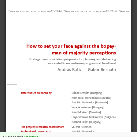
“W
?”
-
2 014
“W
?”
-
2 014
“W
H Y   W E   F A I L   A N D   H O W   T
O   S U C C E E D
H Y   W E   F A I L   A N D   H O W   T
O   S U C C E E D
H Y   W E
How to set your face against the bogey
-
man of majority perceptions 
Strategic communication 
proposals for pl
anning and delivering 
successful Roma 
inclusion
program
s
at local level
András Batiz 
—
Gábor Bernáth
1
Case studies prepared by: 
Gábor Bernáth (Hungary)
Michaela Farenzenova (Slovakia)
Ana Nichita Ivasiuc (Romania)
Valeria Kelemen 
(Hungary)
Jozef Miškolci
(Slovakia)
Liliya Savkova Makaveeva (Bulgaria)
Norbert Szűcs (Hungary)
The p
roject’s research coordinator: 
Valeria Kelemen
Professional consultants:
Ana Nichita Ivasiuc 
e kategorija:
literatúra