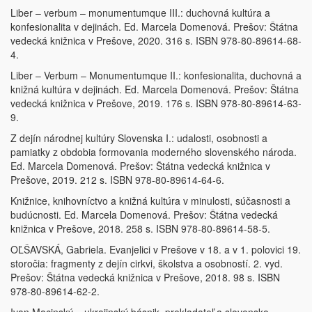
Liber – verbum – monumentumque III.: duchovná kultúra a
konfesionalita v dejinách. Ed. Marcela Domenová. Prešov: Štátna
vedecká knižnica v Prešove, 2020. 316 s. ISBN 978-80-89614-68-
4.
Liber – Verbum – Monumentumque II.: konfesionalita, duchovná a
knižná kultúra v dejinách. Ed. Marcela Domenová. Prešov: Štátna
vedecká knižnica v Prešove, 2019. 176 s. ISBN 978-80-89614-63-
9.
Z dejín národnej kultúry Slovenska I.: udalosti, osobnosti a
pamiatky z obdobia formovania moderného slovenského národa.
Ed. Marcela Domenová. Prešov: Štátna vedecká knižnica v
Prešove, 2019. 212 s. ISBN 978-80-89614-64-6.
Knižnice, knihovníctvo a knižná kultúra v minulosti, súčasnosti a
budúcnosti. Ed. Marcela Domenová. Prešov: Štátna vedecká
knižnica v Prešove, 2018. 258 s. ISBN 978-80-89614-58-5.
OĽŠAVSKÁ, Gabriela. Evanjelici v Prešove v 18. a v 1. polovici 19.
storočia: fragmenty z dejín cirkvi, školstva a osobností. 2. vyd.
Prešov: Štátna vedecká knižnica v Prešove, 2018. 98 s. ISBN
978-80-89614-62-2.