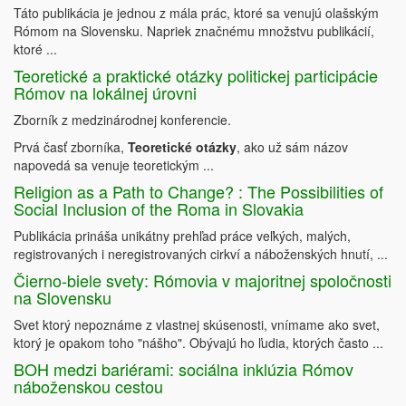
Táto publikácia je jednou z mála prác, ktoré sa venujú olašským
Rómom na Slovensku. Napriek značnému množstvu publikácií,
ktoré ...
Teoretické a praktické otázky politickej participácie
Rómov na lokálnej úrovni
Zborník z medzinárodnej konferencie.
Prvá časť zborníka,
Teoretické otázky
, ako už sám názov
napovedá sa venuje teoretickým ...
Religion as a Path to Change? : The Possibilities of
Social Inclusion of the Roma in Slovakia
Publikácia prináša unikátny prehľad práce veľkých, malých,
registrovaných i neregistrovaných cirkví a náboženských hnutí, ...
Čierno-biele svety: Rómovia v majoritnej spoločnosti
na Slovensku
Svet ktorý nepoznáme z vlastnej skúsenosti, vnímame ako svet,
ktorý je opakom toho "nášho". Obývajú ho ľudia, ktorých často ...
BOH medzi bariérami: sociálna inklúzia Rómov
náboženskou cestou