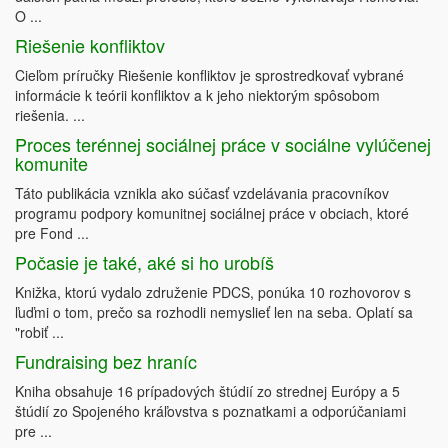
O ...
Riešenie konfliktov
Cieľom príručky Riešenie konfliktov je sprostredkovať vybrané
informácie k teórii konfliktov a k jeho niektorým spôsobom
riešenia. ...
Proces terénnej sociálnej práce v sociálne vylúčenej
komunite
Táto publikácia vznikla ako súčasť vzdelávania pracovníkov
programu podpory komunitnej sociálnej práce v obciach, ktoré
pre Fond ...
Počasie je také, aké si ho urobíš
Knižka, ktorú vydalo združenie PDCS, ponúka 10 rozhovorov s
ľuďmi o tom, prečo sa rozhodli nemyslieť len na seba. Oplatí sa
"robiť ...
Fundraising bez hraníc
Kniha obsahuje 16 prípadových štúdií zo strednej Európy a 5
štúdií zo Spojeného kráľovstva s poznatkami a odporúčaniami
pre ...