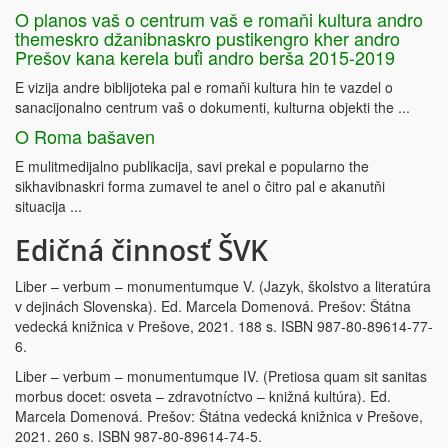
O planos vaš o centrum vaš e romaňi kultura andro
themeskro džanibnaskro pustikengro kher andro
Prešov kana kerela buťi andro berša 2015-2019
E vizija andre biblijoteka pal e romaňi kultura hin te vazdel o
sanacijonalno centrum vaš o dokumenti, kulturna objekti the ...
O Roma bašaven
E mulitmedijalno publikacija, savi prekal e popularno the
sikhavibnaskri forma zumavel te anel o čitro pal e akanutňi
situacija ...
Edičná činnosť ŠVK
Liber – verbum – monumentumque V. (Jazyk, školstvo a literatúra
v dejinách Slovenska). Ed. Marcela Domenová. Prešov: Štátna
vedecká knižnica v Prešove, 2021. 188 s. ISBN 987-80-89614-77-
6.
Liber – verbum – monumentumque IV. (Pretiosa quam sit sanitas
morbus docet: osveta – zdravotníctvo – knižná kultúra). Ed.
Marcela Domenová. Prešov: Štátna vedecká knižnica v Prešove,
2021. 260 s. ISBN 987-80-89614-74-5.