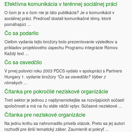
Efektívna komunikácia v terénnej sociálnej práci
O čom je a o čom nie je táto publikácia? Je o komunikácii v
sociálnej práci. Prednosť dostali komunikačné témy, ktoré
pomáhajúci ...
Čo sa podarilo
Cieľom vydania tejto brožúry bolo prezentovanie výsledkov a
príkladov projektového úspechu Programu integrácie Rómov.
Každý text ...
Čo sa osvedčilo
V prvej polovici roku 2003 PDCS vydalo v spolupráci s Partners
Hungary 1. vydanie brožúry
"Čo sa osvedčilo? Výber z
rómskych ...
Čítanka pre pokročilé neziskové organizácie
Tretí sektor je jednou z najdynamickejšie sa rozvíjajúcich súčastí
spoločnosti a má na ňu stále väčší vplyv. Súčasné neziskové ...
Čítanka pre neziskové organizácie
Na jednu knihu sa nahromadilo priveľa otázok. Preto sa jej autori
rozhodli pre širší tematický záber. Zaumienili si pokryť ...