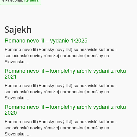
Norbert Szűcs
The project’s coordinator
organization
: 
Motivation    Education    Association
www.motivaciomuhely.hu
Sajekh
Romano nevo ľil – vydanie 1/2025
Romano nevo ľil (Rómsky nový list) sú nezávislé kultúrno -
spoločenské noviny rómskej národnostnej menšiny na
This paper presents the communication proposals crafted based on the research findings 
Slovensku. ...
processed across four countries by a Central and Eastern European team and a 
communication
-
side anal
ysis of the on
-
site Roma 
inclusion
program
s. These proposals will be 
Romano nevo ľil – kompletný archív vydaní z roku
supplemented, as they are linked to general communication considerations that can be 
gleaned from media and social psychology research and an analysis of Roma media 
2021
representation within 
the region. We strived to formulate our proposals to allow their actual 
implementation by users, primarily municipal and government decision
-
makers, by using 
language and illustrative examples to help identify situations. This format necessarily 
Romano nevo ľil (Rómsky nový list) sú nezávislé kultúrno -
requires s
implification, for which we provide explanations in our footnotes.
spoločenské noviny rómskej národnostnej menšiny na
1
2
András Batiz
—
Gábor Bernáth
Slovensku. ...
Romano nevo ľil – kompletný archív vydaní z roku
2020
Romano nevo ľil (Rómsky nový list) sú nezávislé kultúrno -
2
spoločenské noviny rómskej národnostnej menšiny na
Slovensku. ...