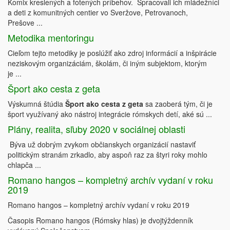
Komix kreslených a fotených príbehov. Spracovali ich mládežníci
a deti z komunitných centier vo Sveržove, Petrovanoch,
Prešove ...
Metodika mentoringu
Cieľom tejto metodiky je poslúžiť ako zdroj informácií a inšpirácie
neziskovým organizáciám, školám, či iným subjektom, ktorým
je ...
Šport ako cesta z geta
Výskumná štúdia
Šport ako cesta z geta
sa zaoberá tým, či je
šport využívaný ako nástroj integrácie rómskych detí, aké sú ...
Plány, realita, sľuby 2020 v sociálnej oblasti
Býva už dobrým zvykom občianskych organizácií nastaviť
politickým stranám zrkadlo, aby aspoň raz za štyri roky mohlo
chlapča ...
Romano hangos – kompletný archív vydaní v roku
2019
Romano hangos – kompletný archív vydaní v roku 2019
Časopis Romano hangos (Rómsky hlas) je dvojtýždenník