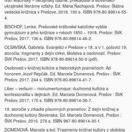
Ivan Macinský – ukrajinský básnik, prekladateľ a slovensko-
ukrajinské literárne vzťahy. Ed. Mária Ňachajová. Prešov: Štátna
vedecká knižnica v Prešove, 2018. 190 s. ISBN 978-80-89614-55-
4.
BISCHOF, Lenka. Prešovské kráľovské katolícke vyššie
gymnázium a jeho knižnice v rokoch 1850 – 1918. Prešov: ŠVK
Prešov, 2017. 136 s. ISBN 978-80-89614-46-2.
OĽŠAVSKÁ, Gabriela. Evanjelici v Prešove v 18. a v 1. polovici 19.
storočia: fragmenty z dejín cirkvi, školstva a osobností. Prešov:
ŠVK Prešov, 2017. ISBN 978-80-89614-50-9 (pdf).
Osobnosti v knižnej kultúre a historických prameňoch: Ad
honorem Jozef Repčák. Ed. Marcela Domenová. Prešov : ŠVK
Prešov, 2017. 244 s. ISBN 978-80-89614-41-7.
Liber – verbum – monumentumque: duchovná kultúra a
konfesionalita v dejinách. Ed. Marcela Domenová. Prešov : ŠVK
Prešov, 2017. 170 s. ISBN 978-80-89614-38-7.
19. storočie v zrkadle písomných prameňov: Z dejín knižnej a
duchovnej kultúry Slovenska. Ed. Marcela Domenová. Prešov :
ŠVK Prešov, 2016. 276 s. ISBN 987-80-89614-30-1.
DOMENOVÁ, Marcela a kol. Fragmenty knižnej kultúry z obdobia