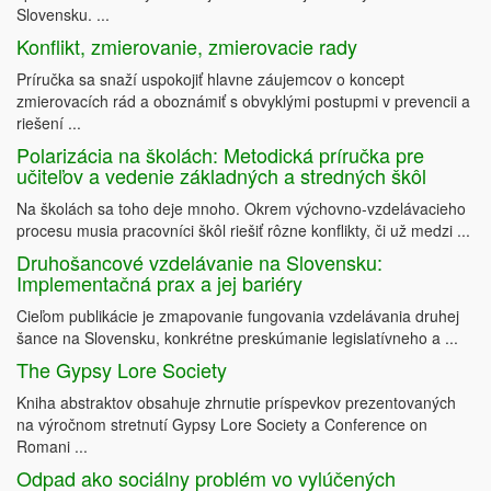
Slovensku. ...
Konflikt, zmierovanie, zmierovacie rady
Príručka sa snaží uspokojiť hlavne záujemcov o koncept
zmierovacích rád a oboznámiť s obvyklými postupmi v prevencii a
riešení ...
Polarizácia na školách: Metodická príručka pre
učiteľov a vedenie základných a stredných škôl
Na školách sa toho deje mnoho. Okrem výchovno-vzdelávacieho
procesu musia pracovníci škôl riešiť rôzne konflikty, či už medzi ...
Druhošancové vzdelávanie na Slovensku:
Implementačná prax a jej bariéry
Cieľom publikácie je zmapovanie fungovania vzdelávania druhej
šance na Slovensku, konkrétne preskúmanie legislatívneho a ...
The Gypsy Lore Society
Kniha abstraktov obsahuje zhrnutie príspevkov prezentovaných
na výročnom stretnutí Gypsy Lore Society a Conference on
Romani ...
Odpad ako sociálny problém vo vylúčených