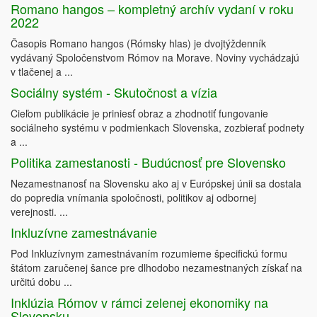
Romano hangos – kompletný archív vydaní v roku
2022
Časopis Romano hangos (Rómsky hlas) je dvojtýždenník
vydávaný Spoločenstvom Rómov na Morave. Noviny vychádzajú
v tlačenej a ...
Sociálny systém - Skutočnost a vízia
Cieľom publikácie je priniesť obraz a zhodnotiť fungovanie
sociálneho systému v podmienkach Slovenska, zozbierať podnety
a ...
Politika zamestanosti - Budúcnosť pre Slovensko
Nezamestnanosť na Slovensku ako aj v Európskej únii sa dostala
do popredia vnímania spoločnosti, politikov aj odbornej
verejnosti. ...
Inkluzívne zamestnávanie
Pod Inkluzívnym zamestnávaním rozumieme špecifickú formu
štátom zaručenej šance pre dlhodobo nezamestnaných získať na
určitú dobu ...
Inklúzia Rómov v rámci zelenej ekonomiky na
Slovensku