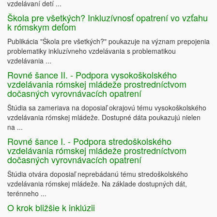
vzdelávaní detí ...
Škola pre všetkých? Inkluzívnosť opatrení vo vzťahu
k rómskym deťom
Publikácia "Škola pre všetkých?" poukazuje na význam prepojenia
problematiky inkluzívneho vzdelávania s problematikou
vzdelávania ...
Rovné šance II. - Podpora vysokoškolského
vzdelávania rómskej mládeže prostredníctvom
dočasných vyrovnávacích opatrení
Štúdia sa zameriava na doposiaľ okrajovú tému vysokoškolského
vzdelávania rómskej mládeže. Dostupné dáta poukazujú nielen
na ...
Rovné šance I. - Podpora stredoškolského
vzdelávania rómskej mládeže prostredníctvom
dočasných vyrovnávacích opatrení
Štúdia otvára doposiaľ neprebádanú tému stredoškolského
vzdelávania rómskej mládeže. Na základe dostupných dát,
terénneho ...
O krok bližšie k inklúzii