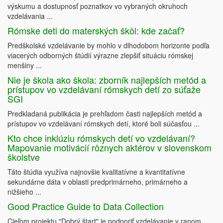
výskumu a dostupnosť poznatkov vo vybraných okruhoch
vzdelávania ...
Rómske deti do materských škôl: kde začať?
Predškolské vzdelávanie by mohlo v dlhodobom horizonte podľa
viacerých odborných štúdií výrazne zlepšiť situáciu rómskej
menšiny ...
Nie je škola ako škola: zborník najlepších metód a
prístupov vo vzdelávaní rómskych detí zo súťaže
SGI
Predkladaná publikácia je prehľadom časti najlepších metód a
prístupov vo vzdelávaní rómskych detí, ktoré boli súčasťou ...
Kto chce inklúziu rómskych detí vo vzdelávaní?
Mapovanie motivácií rôznych aktérov v slovenskom
školstve
Táto štúdia využíva najnovšie kvalitatívne a kvantitatívne
sekundárne dáta v oblasti predprimárneho, primárneho a
nižšieho ...
Good Practice Guide to Data Collection
Cieľom projektu "Dobrý štart" je podporiť vzdelávanie v ranom