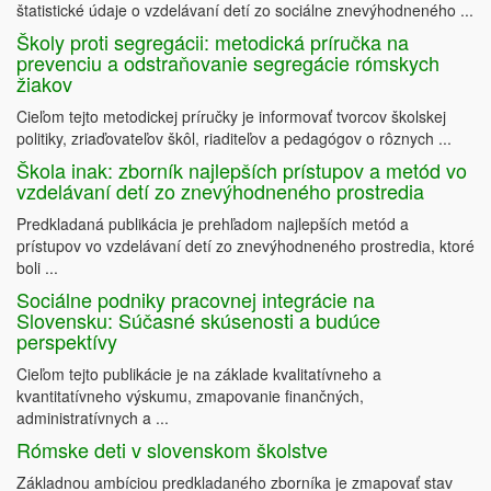
štatistické údaje o vzdelávaní detí zo sociálne znevýhodneného ...
Školy proti segregácii: metodická príručka na
prevenciu a odstraňovanie segregácie rómskych
žiakov
Cieľom tejto metodickej príručky je informovať tvorcov školskej
politiky, zriaďovateľov škôl, riaditeľov a pedagógov o rôznych ...
Škola inak: zborník najlepších prístupov a metód vo
vzdelávaní detí zo znevýhodneného prostredia
Predkladaná publikácia je prehľadom najlepších metód a
prístupov vo vzdelávaní detí zo znevýhodneného prostredia, ktoré
boli ...
Sociálne podniky pracovnej integrácie na
Slovensku: Súčasné skúsenosti a budúce
perspektívy
Cieľom tejto publikácie je na základe kvalitatívneho a
kvantitatívneho výskumu, zmapovanie finančných,
administratívnych a ...
Rómske deti v slovenskom školstve
Základnou ambíciou predkladaného zborníka je zmapovať stav