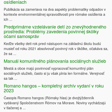
osídleniach
Publikácia sa zameriava na dva aspekty problematiky odpadov v
kontexte environmentálnej spravodlivosti pre rómske osídlenia a
ich ...
Predprimárne vzdelávanie detí zo znevýhodneného
prostredia: Problémy zavedenia povinnej škôlky
očami samospráv
Keďže všetky deti rok pred nástupom na základnú školu budú
musieť od roku 2021 absolvovať povinný rok v škôlke, očakáva sa,
že sa ...
Manuál komunitného plánovania sociálnych služieb
Mestá a obce majú povinnosť vypracovať komunitný plán
sociálnych služieb, často si ju však plnia len formálne. Verejnosť
sa tak ...
Romano hangos – kompletný archív vydaní v roku
2023
Časopis Romano hangos (Rómsky hlas) je dvojtýždenník
vydávaný Spoločenstvom Rómov na Morave. Noviny vychádzajú
v tlačenej a ...