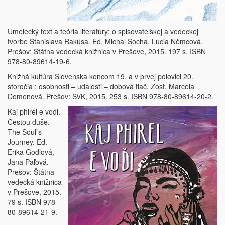
Umelecký text a teória literatúry: o spisovateľskej a vedeckej
tvorbe Stanislava Rakúsa. Ed. Michal Socha, Lucia Němcová.
Prešov: Štátna vedecká knižnica v Prešove, 2015. 197 s. ISBN
978-80-89614-19-6.
Knižná kultúra Slovenska koncom 19. a v prvej polovici 20.
storočia : osobnosti – udalosti – dobová tlač. Zost. Marcela
Domenová. Prešov: ŠVK, 2015. 253 s. ISBN 978-80-89614-20-2.
Kaj phirel e voďi.
Cestou duše.
The Soul ́s
Journey. Ed.
Erika Godlová,
Jana Paľová.
Prešov: Štátna
vedecká knižnica
v Prešove, 2015.
79 s. ISBN 978-
80-89614-21-9.