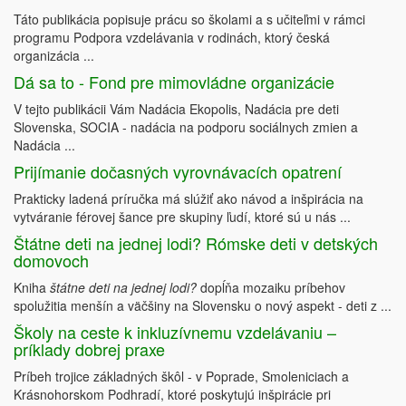
Táto publikácia popisuje prácu so školami a s učiteľmi v rámci
programu Podpora vzdelávania v rodinách, ktorý česká
organizácia ...
Dá sa to - Fond pre mimovládne organizácie
V tejto publikácii Vám Nadácia Ekopolis, Nadácia pre deti
Slovenska, SOCIA - nadácia na podporu sociálnych zmien a
Nadácia ...
Prijímanie dočasných vyrovnávacích opatrení
Prakticky ladená príručka má slúžiť ako návod a inšpirácia na
vytváranie férovej šance pre skupiny ľudí, ktoré sú u nás ...
Štátne deti na jednej lodi? Rómske deti v detských
domovoch
Kniha
štátne deti na jednej lodi?
dopĺňa mozaiku príbehov
spolužitia menšín a väčšiny na Slovensku o nový aspekt - deti z ...
Školy na ceste k inkluzívnemu vzdelávaniu –
príklady dobrej praxe
Príbeh trojice základných škôl - v Poprade, Smoleniciach a
Krásnohorskom Podhradí, ktoré poskytujú inšpirácie pri