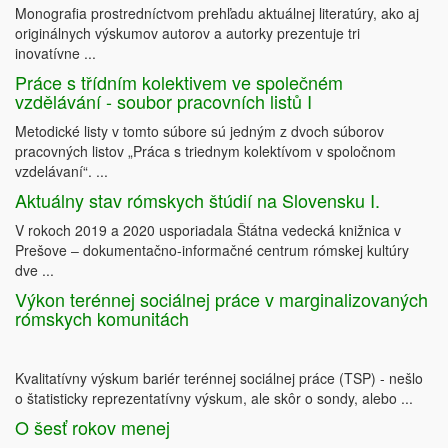
Monografia prostredníctvom prehľadu aktuálnej literatúry, ako aj
originálnych výskumov autorov a autorky prezentuje tri
inovatívne ...
Práce s třídním kolektivem ve společném
vzdělávání - soubor pracovních listů I
Metodické listy v tomto súbore sú jedným z dvoch súborov
pracovných listov „Práca s triednym kolektívom v spoločnom
vzdelávaní“. ...
Aktuálny stav rómskych štúdií na Slovensku I.
V rokoch 2019 a 2020 usporiadala Štátna vedecká knižnica v
Prešove ‒ dokumentačno-informačné centrum rómskej kultúry
dve ...
Výkon terénnej sociálnej práce v marginalizovaných
rómskych komunitách
Kvalitatívny výskum bariér terénnej sociálnej práce (TSP) - nešlo
o štatisticky reprezentatívny výskum, ale skôr o sondy, alebo ...
O šesť rokov menej