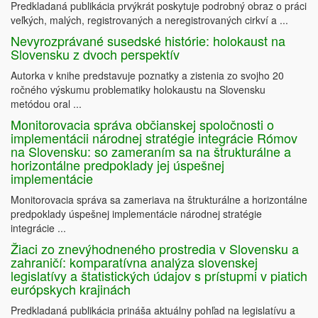
Predkladaná publikácia prvýkrát poskytuje podrobný obraz o práci
veľkých, malých, registrovaných a neregistrovaných cirkví a ...
Nevyrozprávané susedské histórie: holokaust na
Slovensku z dvoch perspektív
Autorka v knihe predstavuje poznatky a zistenia zo svojho 20
ročného výskumu problematiky holokaustu na Slovensku
metódou oral ...
Monitorovacia správa občianskej spoločnosti o
implementácii národnej stratégie integrácie Rómov
na Slovensku: so zameraním sa na štrukturálne a
horizontálne predpoklady jej úspešnej
implementácie
Monitorovacia správa sa zameriava na štrukturálne a horizontálne
predpoklady úspešnej implementácie národnej stratégie
integrácie ...
Žiaci zo znevýhodneného prostredia v Slovensku a
zahraničí: komparatívna analýza slovenskej
legislatívy a štatistických údajov s prístupmi v piatich
európskych krajinách
Predkladaná publikácia prináša aktuálny pohľad na legislatívu a