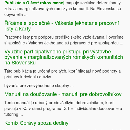
Publikácia O šesť rokov menej
mapuje sociálne determinanty
zdravia marginalizovaných rómskych komunít. Na Slovensku sú
obyvatelia ...
Říkáme si společně - Vákerás jekhetane pracovní
listy a karty
Pracovné listy pre podporu predškolského vzdelávania Hovoríme
si spoločne / Vakeras Jekhetane sú pripravené pre spoluprácu ...
Využitie participatívneho prístupu pri výstavbe
bývania v marginalizovaných rómskych komunitách
na Slovensku
Táto publikácia je určená pre tých, ktorí hľadajú nové podnety a
prístupy k riešeniu otázky
bývania pre znevýhodnené skupiny ...
Manuál na doučovanie - manuál pre dobrovoľníkov
Tento manuál je určený predovšetkým dobrovoľníkom, ktorí
pracujú v KC v rámci programu DoT = individuálne doučovanie a
tútoring ...
Komix Správy spoza dediny