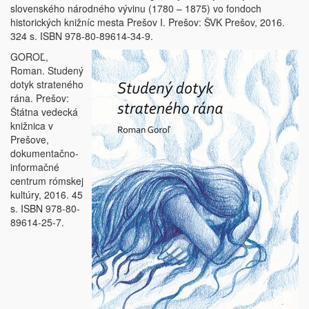
slovenského národného vývinu (1780 – 1875) vo fondoch
historických knižníc mesta Prešov I. Prešov: ŠVK Prešov, 2016.
324 s. ISBN 978-80-89614-34-9.
GOROĽ,
Roman. Studený
dotyk strateného
rána. Prešov:
Štátna vedecká
knižnica v
Prešove,
dokumentačno-
informačné
centrum rómskej
kultúry, 2016. 45
s. ISBN 978-80-
89614-25-7.