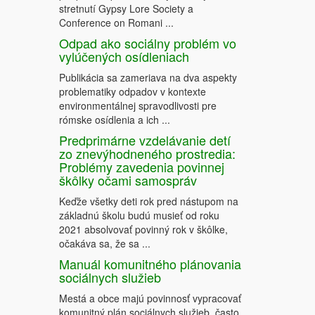
stretnutí Gypsy Lore Society a
Conference on Romani ...
Odpad ako sociálny problém vo
vylúčených osídleniach
Publikácia sa zameriava na dva aspekty
problematiky odpadov v kontexte
environmentálnej spravodlivosti pre
rómske osídlenia a ich ...
Predprimárne vzdelávanie detí
zo znevýhodneného prostredia:
Problémy zavedenia povinnej
škôlky očami samospráv
Keďže všetky deti rok pred nástupom na
základnú školu budú musieť od roku
2021 absolvovať povinný rok v škôlke,
očakáva sa, že sa ...
Manuál komunitného plánovania
sociálnych služieb
Mestá a obce majú povinnosť vypracovať
komunitný plán sociálnych služieb, často