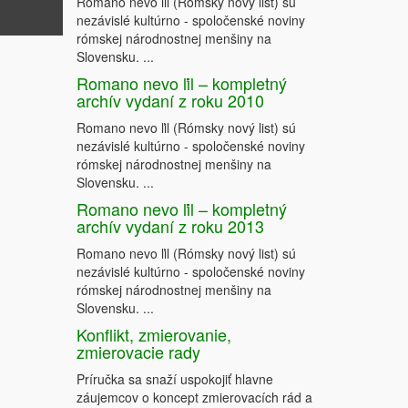
Romano nevo ľil (Rómsky nový list) sú
nezávislé kultúrno - spoločenské noviny
rómskej národnostnej menšiny na
Slovensku. ...
Romano nevo ľil – kompletný
archív vydaní z roku 2010
Romano nevo ľil (Rómsky nový list) sú
nezávislé kultúrno - spoločenské noviny
rómskej národnostnej menšiny na
Slovensku. ...
Romano nevo ľil – kompletný
archív vydaní z roku 2013
Romano nevo ľil (Rómsky nový list) sú
nezávislé kultúrno - spoločenské noviny
rómskej národnostnej menšiny na
Slovensku. ...
Konflikt, zmierovanie,
zmierovacie rady
Príručka sa snaží uspokojiť hlavne
zová 
záujemcov o koncept zmierovacích rád a