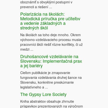
oboznámiť s obvyklými postupmi v
prevencii a riešení ...
Polarizácia na školách:
Metodická príručka pre učiteľov
a vedenie základných a
stredných škôl
Na školách sa toho deje mnoho. Okrem
výchovno-vzdelávacieho procesu musia
pracovníci škôl riešiť rôzne konflikty, či už
medzi ...
Druhošancové vzdelávanie na
Slovensku: Implementačná prax
a jej bariéry
Cieľom publikácie je zmapovanie
fungovania vzdelávania druhej šance na
Slovensku, konkrétne preskúmanie
legislatívneho a ...
The Gypsy Lore Society
Kniha abstraktov obsahuje zhrnutie
príspevkov prezentovaných na výročnom