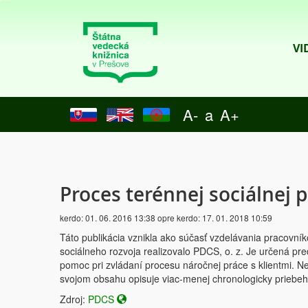
VI
A-
a
A+
Proces terénnej sociálnej 
kerdo:
01. 06. 2016 13:38
opre kerdo:
17. 01. 2018 10:59
Táto publikácia vznikla ako súčasť vzdelávania pracovní
sociálneho rozvoja realizovalo PDCS, o. z. Je určená pr
pomoc pri zvládaní procesu náročnej práce s klientmi. N
svojom obsahu opisuje viac-menej chronologicky priebeh
Zdroj:
PDCS