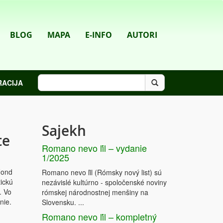
BLOG
MAPA
E-INFO
AUTORI
RACIJA
Sajekh
te
Romano nevo ľil – vydanie
1/2025
Fond
Romano nevo ľil (Rómsky nový list) sú
tickú
nezávislé kultúrno - spoločenské noviny
v.
Vo
rómskej národnostnej menšiny na
nie.
Slovensku. ...
Romano nevo ľil – kompletný