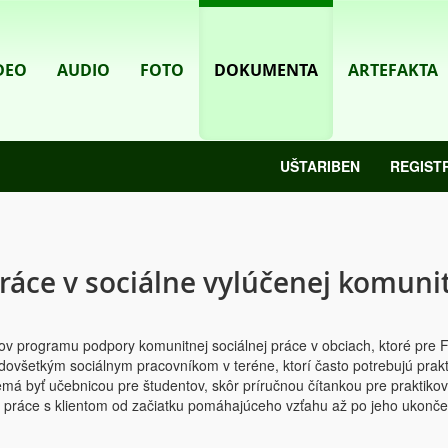
DEO
AUDIO
FOTO
DOKUMENTA
ARTEFAKTA
UŠTARIBEN
REGIST
práce v sociálne vylúčenej komuni
kov programu podpory komunitnej sociálnej práce v obciach, ktoré pre 
edovšetkým sociálnym pracovníkom v teréne, ktorí často potrebujú prak
emá byť učebnicou pre študentov, skôr príručnou čítankou pre praktiko
 práce s klientom od začiatku pomáhajúceho vzťahu až po jeho ukonče