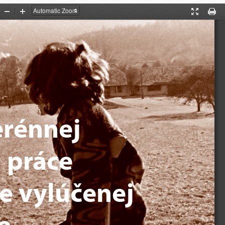
Zoom
Zoom
Presentati
Print
Out
In
Mode
erénnej 
 práce 
ne vylúčenej 