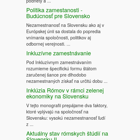
podnety a ...
Politika zamestanosti -
Budúcnosť pre Slovensko
Nezamestnanosť na Slovensku ako aj v
Európskej únii sa dostala do popredia
vnímania spoločnosti, politikov aj
odbornej verejnosti. ...
Inkluzívne zamestnávanie
Pod Inkluzívnym zamestnávaním
rozumieme špecifickú formu štátom
zaručenej šance pre dlhodobo
nezamestnaných získať na určitú dobu ...
Inklúzia Rómov v rámci zelenej
ekonomiky na Slovensku
V tejto monografii prepájame dva faktory,
ktoré vplývajú na spoločnosť na
Slovensku: vysokú nezamestnanosť ľudí
z ...
Aktuálny stav rómskych štúdií na
Slovensku II.