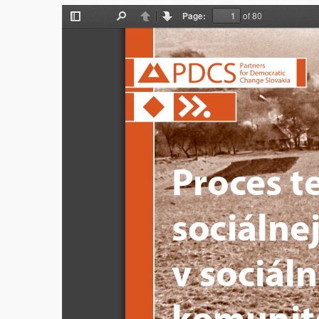
Page:
of 80
Toggle
Find
Previous
Next
Sidebar
Proces t
sociálnej
v sociál