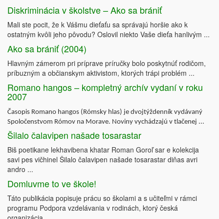
Diskriminácia v školstve – Ako sa brániť
Mali ste pocit, že k Vášmu dieťaťu sa správajú horšie ako k
ostatným kvôli jeho pôvodu? Oslovil niekto Vaše dieťa hanlivým ...
Ako sa brániť (2004)
Hlavným zámerom pri príprave príručky bolo poskytnúť rodičom,
príbuzným a občianskym aktivistom, ktorých trápi problém ...
Romano hangos – kompletný archív vydaní v roku
2007
Časopis Romano hangos (Rómsky hlas) je dvojtýždenník vydávaný
Spoločenstvom Rómov na Morave. Noviny vychádzajú v tlačenej ...
Šilalo čalavipen našade tosarastar
Biš poetikane lekhavibena khatar Roman Goroľ sar e kolekcija
savi pes vičhinel Šilalo čalavipen našade tosarastar diňas avri
andro ...
Domluvme to ve škole!
Táto publikácia popisuje prácu so školami a s učiteľmi v rámci
programu Podpora vzdelávania v rodinách, ktorý česká
organizácia ...