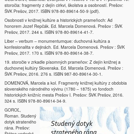
storočia: fragmenty z dejín cirkvi, školstva a osobností. Prešov:
ŠVK Prešov, 2017. ISBN 978-80-89614-50-9 (pdf).
Osobnosti v knižnej kultúre a historických prameňoch: Ad
honorem Jozef Repčák. Ed. Marcela Domenová. Prešov : ŠVK
Prešov, 2017. 244 s. ISBN 978-80-89614-41-7.
Liber – verbum – monumentumque: duchovná kultúra a
konfesionalita v dejinách. Ed. Marcela Domenová. Prešov : ŠVK
Prešov, 2017. 170 s. ISBN 978-80-89614-38-7.
19. storočie v zrkadle písomných prameňov: Z dejín knižnej a
duchovnej kultúry Slovenska. Ed. Marcela Domenová. Prešov :
ŠVK Prešov, 2016. 276 s. ISBN 987-80-89614-30-1.
DOMENOVÁ, Marcela a kol. Fragmenty knižnej kultúry z obdobia
slovenského národného vývinu (1780 – 1875) vo fondoch
historických knižníc mesta Prešov I. Prešov: ŠVK Prešov, 2016.
324 s. ISBN 978-80-89614-34-9.
GOROĽ,
Roman. Studený
dotyk strateného
rána. Prešov:
Štátna vedecká