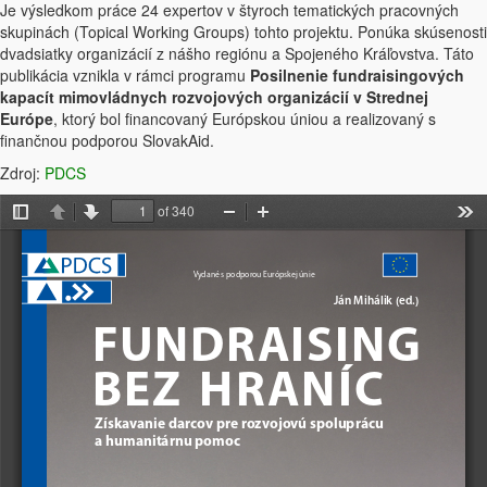
Je výsledkom práce 24 expertov v štyroch tematických pracovných
skupinách (Topical Working Groups) tohto projektu. Ponúka skúsenosti
dvadsiatky organizácií z nášho regiónu a Spojeného Kráľovstva. Táto
publikácia vznikla v rámci programu
Posilnenie fundraisingových
kapacít mimovládnych rozvojových organizácií v Strednej
Európe
, ktorý bol financovaný Európskou úniou a realizovaný s
finančnou podporou SlovakAid.
Zdroj:
PDCS
of 340
Toggle
Previous
Next
Zoom
Zoom
Too
Sidebar
Out
In
Vydané s podporou Európskej únie
Ján Mihálik (ed.) 
FUNDRAISING 
BEZ  HRANÍC
Získavanie darcov pre rozvojovú spoluprácu 
a humanitárnu pomoc