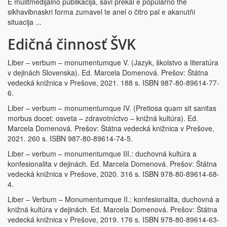
E mulitmedijalno publikacija, savi prekal e popularno the
sikhavibnaskri forma zumavel te anel o čitro pal e akanutňi
situacija ...
Edičná činnosť ŠVK
Liber – verbum – monumentumque V. (Jazyk, školstvo a literatúra
v dejinách Slovenska). Ed. Marcela Domenová. Prešov: Štátna
vedecká knižnica v Prešove, 2021. 188 s. ISBN 987-80-89614-77-
6.
Liber – verbum – monumentumque IV. (Pretiosa quam sit sanitas
morbus docet: osveta – zdravotníctvo – knižná kultúra). Ed.
Marcela Domenová. Prešov: Štátna vedecká knižnica v Prešove,
2021. 260 s. ISBN 987-80-89614-74-5.
Liber – verbum – monumentumque III.: duchovná kultúra a
konfesionalita v dejinách. Ed. Marcela Domenová. Prešov: Štátna
vedecká knižnica v Prešove, 2020. 316 s. ISBN 978-80-89614-68-
4.
Liber – Verbum – Monumentumque II.: konfesionalita, duchovná a
knižná kultúra v dejinách. Ed. Marcela Domenová. Prešov: Štátna
vedecká knižnica v Prešove, 2019. 176 s. ISBN 978-80-89614-63-