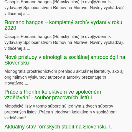
Časopis Romano hangos (Rómsky hlas) je dvojtýždenník
vydávaný Spoločenstvom Rómov na Morave. Noviny vychádzajú
v tlačenej a ...
Romano hangos – kompletný archív vydaní v roku
2020
Časopis Romano hangos (Rómsky hlas) je dvojtýždenník
vydávaný Spoločenstvom Rómov na Morave. Noviny vychádzajú
v tlačenej a ...
Nové prístupy v etnológii a sociálnej antropológii na
Slovensku
Monografia prostredníctvom prehľadu aktuálnej literatúry, ako aj
originálnych výskumov autorov a autorky prezentuje tri
inovatívne ...
Práce s třídním kolektivem ve společném
vzdělávání - soubor pracovních listů I
Metodické listy v tomto súbore sú jedným z dvoch súborov
pracovných listov „Práca s triednym kolektívom v spoločnom
vzdelávaní“. ...
Aktuálny stav rómskych štúdií na Slovensku I.