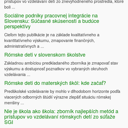
prístupov vo vzdelávaní detí zo znevýhodneného prostredia, ktoré
boli ...
Sociálne podniky pracovnej integrácie na
Slovensku: Súčasné skúsenosti a budúce
perspektívy
Cieľom tejto publikácie je na základe kvalitatívneho a
kvantitatívneho výskumu, zmapovanie finančných,
administratívnych a ...
Rómske deti v slovenskom školstve
Základnou ambíciou predkladaného zborníka je zmapovať stav
výskumu a dostupnosť poznatkov vo vybraných okruhoch
vzdelávania ...
Rómske deti do materských škôl: kde začať?
Predškolské vzdelávanie by mohlo v dlhodobom horizonte podľa
viacerých odborných štúdií výrazne zlepšiť situáciu rómskej
menšiny ...
Nie je škola ako škola: zborník najlepších metód a
prístupov vo vzdelávaní rómskych detí zo súťaže
SGI