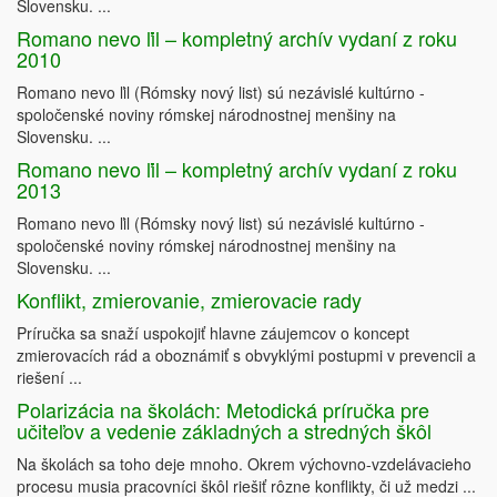
Slovensku. ...
Romano nevo ľil – kompletný archív vydaní z roku
2010
Romano nevo ľil (Rómsky nový list) sú nezávislé kultúrno -
spoločenské noviny rómskej národnostnej menšiny na
Slovensku. ...
Romano nevo ľil – kompletný archív vydaní z roku
2013
Romano nevo ľil (Rómsky nový list) sú nezávislé kultúrno -
spoločenské noviny rómskej národnostnej menšiny na
Slovensku. ...
Konflikt, zmierovanie, zmierovacie rady
Príručka sa snaží uspokojiť hlavne záujemcov o koncept
zmierovacích rád a oboznámiť s obvyklými postupmi v prevencii a
riešení ...
Polarizácia na školách: Metodická príručka pre
učiteľov a vedenie základných a stredných škôl
Na školách sa toho deje mnoho. Okrem výchovno-vzdelávacieho
procesu musia pracovníci škôl riešiť rôzne konflikty, či už medzi ...