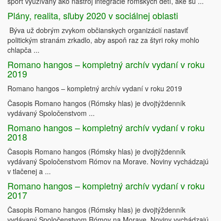
šport využívaný ako nástroj integrácie rómskych detí, aké sú ...
Plány, realita, sľuby 2020 v sociálnej oblasti
Býva už dobrým zvykom občianskych organizácií nastaviť
politickým stranám zrkadlo, aby aspoň raz za štyri roky mohlo
chlapča ...
Romano hangos – kompletný archív vydaní v roku
2019
Romano hangos – kompletný archív vydaní v roku 2019
Časopis Romano hangos (Rómsky hlas) je dvojtýždenník
vydávaný Spoločenstvom ...
Romano hangos – kompletný archív vydaní v roku
2018
Časopis Romano hangos (Rómsky hlas) je dvojtýždenník
vydávaný Spoločenstvom Rómov na Morave. Noviny vychádzajú
v tlačenej a ...
Romano hangos – kompletný archív vydaní v roku
2017
Časopis Romano hangos (Rómsky hlas) je dvojtýždenník
vydávaný Spoločenstvom Rómov na Morave. Noviny vychádzajú