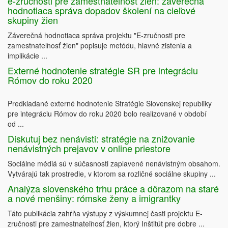
e-zručnosti pre zamestnateľnosť žien: záverečná
hodnotiaca správa dopadov školení na cieľové
skupiny žien
Záverečná hodnotiaca správa projektu "E-zručnosti pre
zamestnateľnosť žien" popisuje metódu, hlavné zistenia a
implikácie ...
Externé hodnotenie stratégie SR pre integráciu
Rómov do roku 2020
Predkladané externé hodnotenie Stratégie Slovenskej republiky
pre integráciu Rómov do roku 2020 bolo realizované v období
od ...
Diskutuj bez nenávisti: stratégie na znižovanie
nenávistných prejavov v online priestore
Sociálne médiá sú v súčasnosti zaplavené nenávistným obsahom.
Vytvárajú tak prostredie, v ktorom sa rozličné sociálne skupiny ...
Analýza slovenského trhu práce a dôrazom na staré
a nové menšiny: rómske ženy a imigrantky
Táto publikácia zahŕňa výstupy z výskumnej časti projektu E-
zručnosti pre zamestnateľnosť žien, ktorý Inštitút pre dobre ...