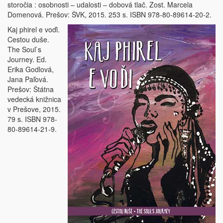
storočia : osobnosti – udalosti – dobová tlač. Zost. Marcela
Domenová. Prešov: ŠVK, 2015. 253 s. ISBN 978-80-89614-20-2.
Kaj phirel e voďi.
Cestou duše.
The Soul ́s
Journey. Ed.
Erika Godlová,
Jana Paľová.
Prešov: Štátna
vedecká knižnica
v Prešove, 2015.
79 s. ISBN 978-
80-89614-21-9.