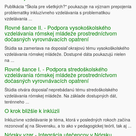
Publikácia "Škola pre všetkých?" poukazuje na význam prepojenia
problematiky inkluzívneho vzdelávania s problematikou
vzdelávania ...
Rovné šance II. - Podpora vysokoškolského
vzdelávania rómskej mládeže prostredníctvom
dočasných vyrovnávacích opatrení
Štúdia sa zameriava na doposiaľ okrajovú tému vysokoškolského
vzdelávania rómskej mládeže. Dostupné dáta poukazujú nielen
na ...
Rovné šance I. - Podpora stredoškolského
vzdelávania rómskej mládeže prostredníctvom
dočasných vyrovnávacích opatrení
Štúdia otvára doposiaľ neprebádanú tému stredoškolského
vzdelávania rómskej mládeže. Na základe dostupných dát,
terénneho ...
O krok bližšie k inklúzii
Inkluzívne vzdelávanie je téma, ktorá v posledných rokoch začína
rezonovať aj na Slovensku, a to ako v pedagogickej teórii, tak aj ...
Nórsky vzør - Integrácia utečencov v Nórsku