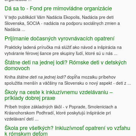
Dá sa to - Fond pre mimovládne organizácie
V tejto publikácii Vám Nadácia Ekopolis, Nadácia pre deti
Slovenska, SOCIA - nadácia na podporu sociálnych zmien a
Nadácia ...
Prijímanie dočasných vyrovnávacích opatrení
Prakticky ladená príručka má slúžiť ako návod a inšpirácia na
vytváranie férovej šance pre skupiny ľudí, ktoré sú u nás ...
Štátne deti na jednej lodi? Rómske deti v detských
domovoch
Kniha
štátne deti na jednej lodi?
dopĺňa mozaiku príbehov
spolužitia menšín a väčšiny na Slovensku o nový aspekt - deti z ...
Školy na ceste k inkluzívnemu vzdelávaniu –
príklady dobrej praxe
Príbeh trojice základných škôl - v Poprade, Smoleniciach a
Krásnohorskom Podhradí, ktoré poskytujú inšpirácie pri
vzdelávaní detí ...
Škola pre všetkých? Inkluzívnosť opatrení vo vzťahu
k rómskym deťom