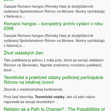
Časopis Romano hangos (Rómsky hlas) je dvojtýždenník
vydávaný Spoločenstvom Rómov na Morave. Noviny vychádzajú
v tlačenej a ...
Romano hangos – kompletný archív vydaní v roku
2008
Časopis Romano hangos (Rómsky hlas) je dvojtýždenník
vydávaný Spoločenstvom Rómov na Morave. Noviny vychádzajú
v tlačenej a ...
Život olašských žien
Táto publikácia je jednou z mála prác, ktoré sa venujú olašským
Rómom na Slovensku. Napriek značnému množstvu publikácií,
ktoré ...
Teoretické a praktické otázky politickej participácie
Rómov na lokálnej úrovni
Zborník z medzinárodnej konferencie.
Prvá časť zborníka,
Teoretické otázky
, ako už sám názov
napovedá sa venuje teoretickým ...
Religion as a Path to Change? : The Possibilities of