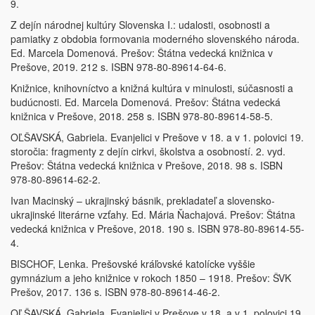
9.
Z dejín národnej kultúry Slovenska I.: udalosti, osobnosti a
pamiatky z obdobia formovania moderného slovenského národa.
Ed. Marcela Domenová. Prešov: Štátna vedecká knižnica v
Prešove, 2019. 212 s. ISBN 978-80-89614-64-6.
Knižnice, knihovníctvo a knižná kultúra v minulosti, súčasnosti a
budúcnosti. Ed. Marcela Domenová. Prešov: Štátna vedecká
knižnica v Prešove, 2018. 258 s. ISBN 978-80-89614-58-5.
OĽŠAVSKÁ, Gabriela. Evanjelici v Prešove v 18. a v 1. polovici 19.
storočia: fragmenty z dejín cirkvi, školstva a osobností. 2. vyd.
Prešov: Štátna vedecká knižnica v Prešove, 2018. 98 s. ISBN
978-80-89614-62-2.
Ivan Macinský – ukrajinský básnik, prekladateľ a slovensko-
ukrajinské literárne vzťahy. Ed. Mária Ňachajová. Prešov: Štátna
vedecká knižnica v Prešove, 2018. 190 s. ISBN 978-80-89614-55-
4.
BISCHOF, Lenka. Prešovské kráľovské katolícke vyššie
gymnázium a jeho knižnice v rokoch 1850 – 1918. Prešov: ŠVK
Prešov, 2017. 136 s. ISBN 978-80-89614-46-2.
OĽŠAVSKÁ, Gabriela. Evanjelici v Prešove v 18. a v 1. polovici 19.