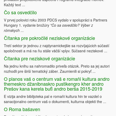
Každý text ...
Čo sa osvedčilo
V prvej polovici roku 2003 PDCS vydalo v spolupráci s Partners
Hungary 1. vydanie brožúry
"Čo sa osvedčilo? Výber z
rómskych ...
Čítanka pre pokročilé neziskové organizácie
Tretí sektor je jednou z najdynamickejšie sa rozvíjajúcich súčastí
spoločnosti a má na ňu stále väčší vplyv. Súčasné neziskové ...
Čítanka pre neziskové organizácie
Na jednu knihu sa nahromadilo priveľa otázok. Preto sa jej autori
rozhodli pre širší tematický záber. Zaumienili si pokryť ...
O planos vaš o centrum vaš e romaňi kultura andro
themeskro džanibnaskro pustikengro kher andro
Prešov kana kerela buťi andro berša 2015-2019
E vizija andre biblijoteka pal e romaňi kultura hin te vazdel o
sanacijonalno centrum vaš o dokumenti, kulturna objekti the ...
O Roma bašaven