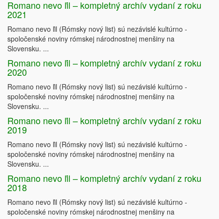
Romano nevo ľil – kompletný archív vydaní z roku
2021
Romano nevo ľil (Rómsky nový list) sú nezávislé kultúrno -
spoločenské noviny rómskej národnostnej menšiny na
Slovensku. ...
Romano nevo ľil – kompletný archív vydaní z roku
2020
Romano nevo ľil (Rómsky nový list) sú nezávislé kultúrno -
spoločenské noviny rómskej národnostnej menšiny na
Slovensku. ...
Romano nevo ľil – kompletný archív vydaní z roku
2019
Romano nevo ľil (Rómsky nový list) sú nezávislé kultúrno -
spoločenské noviny rómskej národnostnej menšiny na
Slovensku. ...
Romano nevo ľil – kompletný archív vydaní z roku
2018
Publikácia bola vydaná s
finančnou podporou Európskej únie a
SlovakAid. Za jej obsah 
Romano nevo ľil (Rómsky nový list) sú nezávislé kultúrno -
nesie plnú zodpovednosť editor a
autori jednotlivých textov. V
žiadnom prípade nie je možné 
považovať túto publikáciu za vyjadrenie postojov Európskej únie alebo iných donorov.
spoločenské noviny rómskej národnostnej menšiny na