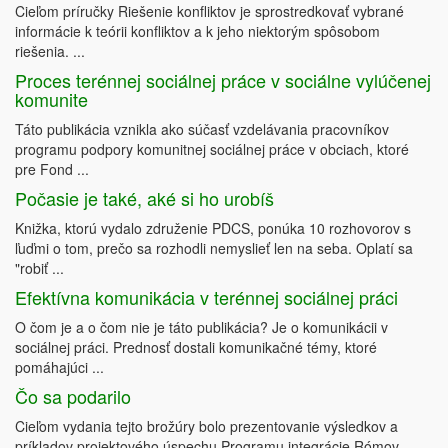
Cieľom príručky Riešenie konfliktov je sprostredkovať vybrané
informácie k teórii konfliktov a k jeho niektorým spôsobom
riešenia. ...
Proces terénnej sociálnej práce v sociálne vylúčenej
komunite
Táto publikácia vznikla ako súčasť vzdelávania pracovníkov
programu podpory komunitnej sociálnej práce v obciach, ktoré
pre Fond ...
Počasie je také, aké si ho urobíš
Knižka, ktorú vydalo združenie PDCS, ponúka 10 rozhovorov s
ľuďmi o tom, prečo sa rozhodli nemyslieť len na seba. Oplatí sa
"robiť ...
Efektívna komunikácia v terénnej sociálnej práci
O čom je a o čom nie je táto publikácia? Je o komunikácii v
sociálnej práci. Prednosť dostali komunikačné témy, ktoré
pomáhajúci ...
Čo sa podarilo
Cieľom vydania tejto brožúry bolo prezentovanie výsledkov a
príkladov projektového úspechu Programu integrácie Rómov.