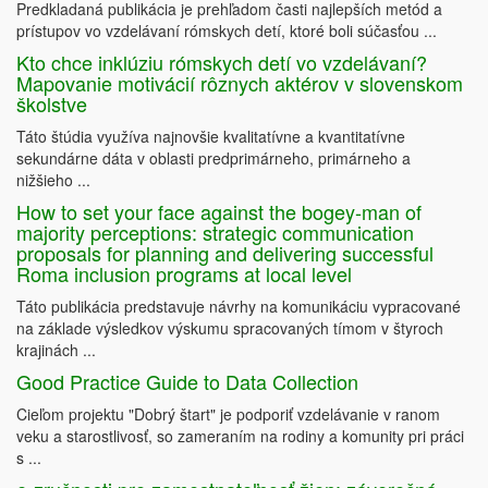
Predkladaná publikácia je prehľadom časti najlepších metód a
prístupov vo vzdelávaní rómskych detí, ktoré boli súčasťou ...
Kto chce inklúziu rómskych detí vo vzdelávaní?
Mapovanie motivácií rôznych aktérov v slovenskom
školstve
Táto štúdia využíva najnovšie kvalitatívne a kvantitatívne
sekundárne dáta v oblasti predprimárneho, primárneho a
nižšieho ...
How to set your face against the bogey-man of
majority perceptions: strategic communication
proposals for planning and delivering successful
Roma inclusion programs at local level
Táto publikácia predstavuje návrhy na komunikáciu vypracované
na základe výsledkov výskumu spracovaných tímom v štyroch
krajinách ...
Good Practice Guide to Data Collection
Cieľom projektu "Dobrý štart" je podporiť vzdelávanie v ranom
veku a starostlivosť, so zameraním na rodiny a komunity pri práci
s ...