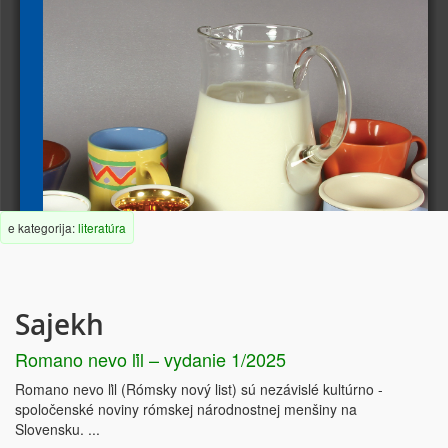
Ján Mihálik (ed.) 
a tím autorov
2012
e kategorija:
literatúra
Sajekh
Romano nevo ľil – vydanie 1/2025
Romano nevo ľil (Rómsky nový list) sú nezávislé kultúrno -
spoločenské noviny rómskej národnostnej menšiny na
Slovensku. ...