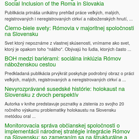
Social Inclusion of the Roma in Slovakia
Publikácia prináša unikátny prehľad práce veľkých, malých,
registrovaných i neregistrovaných cirkví a náboženských hnutí, ...
Čierno-biele svety: Rómovia v majoritnej spoločnosti
na Slovensku
Svet ktorý nepoznáme z vlastnej skúsenosti, vnímame ako svet,
ktorý je opakom toho "nášho". Obývajú ho ľudia, ktorých často ...
BOH medzi bariérami: sociálna inklúzia Rómov
náboženskou cestou
Predkladaná publikácia prvýkrát poskytuje podrobný obraz o práci
veľkých, malých, registrovaných a neregistrovaných cirkví a ...
Nevyrozprávané susedské histórie: holokaust na
Slovensku z dvoch perspektív
Autorka v knihe predstavuje poznatky a zistenia zo svojho 20
ročného výskumu problematiky holokaustu na Slovensku
metódou oral ...
Monitorovacia správa občianskej spoločnosti o
implementácii národnej stratégie integrácie Rómov
na Slovensku: so zameraním sa na štrukturálne a