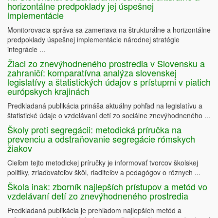
horizontálne predpoklady jej úspešnej
implementácie
Monitorovacia správa sa zameriava na štrukturálne a horizontálne
predpoklady úspešnej implementácie národnej stratégie
integrácie ...
Žiaci zo znevýhodneného prostredia v Slovensku a
zahraničí: komparatívna analýza slovenskej
legislatívy a štatistických údajov s prístupmi v piatich
európskych krajinách
Predkladaná publikácia prináša aktuálny pohľad na legislatívu a
štatistické údaje o vzdelávaní detí zo sociálne znevýhodneného ...
Školy proti segregácii: metodická príručka na
prevenciu a odstraňovanie segregácie rómskych
žiakov
Cieľom tejto metodickej príručky je informovať tvorcov školskej
politiky, zriaďovateľov škôl, riaditeľov a pedagógov o rôznych ...
Škola inak: zborník najlepších prístupov a metód vo
vzdelávaní detí zo znevýhodneného prostredia
Predkladaná publikácia je prehľadom najlepších metód a