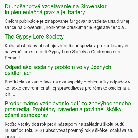
Druhošancové vzdelávanie na Slovensku:
Implementačná prax a jej bariéry
Cieľom publikácie je zmapovanie fungovania vzdelávania druhej
šance na Slovensku, konkrétne preskúmanie legislatívneho a ...
The Gypsy Lore Society
Kniha abstraktov obsahuje zhrnutie príspevkov prezentovaných
na výročnom stretnutí Gypsy Lore Society a Conference on
Romani ...
Odpad ako sociálny problém vo vylúčených
osídleniach
Publikácia sa zameriava na dva aspekty problematiky odpadov v
kontexte environmentálnej spravodlivosti pre rómske osídlenia a
ich ...
Predprimárne vzdelávanie detí zo znevýhodneného
prostredia: Problémy zavedenia povinnej škôlky
očami samospráv
Keďže všetky deti rok pred nástupom na základnú školu budú
musieť od roku 2021 absolvovať povinný rok v škôlke, očakáva sa,
že sa ...