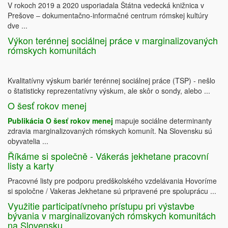
V rokoch 2019 a 2020 usporiadala Štátna vedecká knižnica v
Prešove ‒ dokumentačno-informačné centrum rómskej kultúry
dve ...
Výkon terénnej sociálnej práce v marginalizovaných
rómskych komunitách
Kvalitatívny výskum bariér terénnej sociálnej práce (TSP) - nešlo
o štatisticky reprezentatívny výskum, ale skôr o sondy, alebo ...
O šesť rokov menej
Publikácia O šesť rokov menej
mapuje sociálne determinanty
zdravia marginalizovaných rómskych komunít. Na Slovensku sú
obyvatelia ...
Říkáme si společně - Vákerás jekhetane pracovní
listy a karty
Pracovné listy pre podporu predškolského vzdelávania Hovoríme
si spoločne / Vakeras Jekhetane sú pripravené pre spoluprácu ...
Využitie participatívneho prístupu pri výstavbe
bývania v marginalizovaných rómskych komunitách
na Slovensku