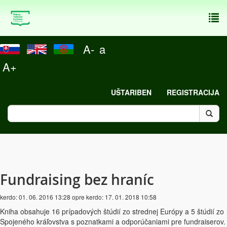
To
nav
A-
a
A+
UŠTARIBEN
REGISTRACIJA
Fundraising bez hraníc
kerdo:
01. 06. 2016 13:28
opre kerdo:
17. 01. 2018 10:58
Kniha obsahuje 16 prípadových štúdií zo strednej Európy a 5 štúdií zo
Spojeného kráľovstva s poznatkami a odporúčaniami pre fundraiserov.