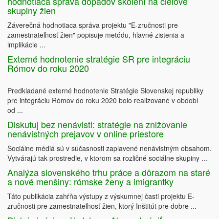
hodnotiaca správa dopadov školení na cieľové
skupiny žien
Záverečná hodnotiaca správa projektu "E-zručnosti pre
zamestnateľnosť žien" popisuje metódu, hlavné zistenia a
implikácie ...
Externé hodnotenie stratégie SR pre integráciu
Rómov do roku 2020
Predkladané externé hodnotenie Stratégie Slovenskej republiky
pre integráciu Rómov do roku 2020 bolo realizované v období
od ...
Diskutuj bez nenávisti: stratégie na znižovanie
nenávistných prejavov v online priestore
Sociálne médiá sú v súčasnosti zaplavené nenávistným obsahom.
Vytvárajú tak prostredie, v ktorom sa rozličné sociálne skupiny ...
Analýza slovenského trhu práce a dôrazom na staré
a nové menšiny: rómske ženy a imigrantky
Táto publikácia zahŕňa výstupy z výskumnej časti projektu E-
zručnosti pre zamestnateľnosť žien, ktorý Inštitút pre dobre ...