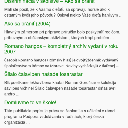
Diskriminácia v školstve – Ako sa brániť
Mali ste pocit, že k Vášmu dieťaťu sa správajú horšie ako k
ostatným kvôli jeho pôvodu? Oslovil niekto Vaše dieťa hanlivým ...
Ako sa brániť (2004)
Hlavným zámerom pri príprave príručky bolo poskytnúť rodičom,
príbuzným a občianskym aktivistom, ktorých trápi problém ...
Romano hangos – kompletný archív vydaní v roku
2007
Časopis Romano hangos (Rómsky hlas) je dvojtýždenník vydávaný
Spoločenstvom Rómov na Morave. Noviny vychádzajú v tlačenej ...
Šilalo čalavipen našade tosarastar
Biš poetikane lekhavibena khatar Roman Goroľ sar e kolekcija
savi pes vičhinel Šilalo čalavipen našade tosarastar diňas avri
andro ...
Domluvme to ve škole!
Táto publikácia popisuje prácu so školami a s učiteľmi v rámci
programu Podpora vzdelávania v rodinách, ktorý česká
organizácia ...