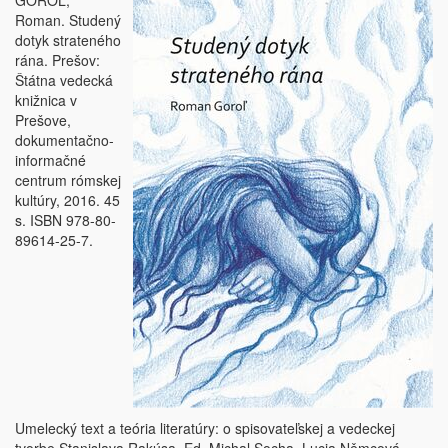
GOROĽ,
Roman. Studený
dotyk strateného
rána. Prešov:
Štátna vedecká
knižnica v
Prešove,
dokumentačno-
informačné
centrum rómskej
kultúry, 2016. 45
s. ISBN 978-80-
89614-25-7.
Umelecký text a teória literatúry: o spisovateľskej a vedeckej