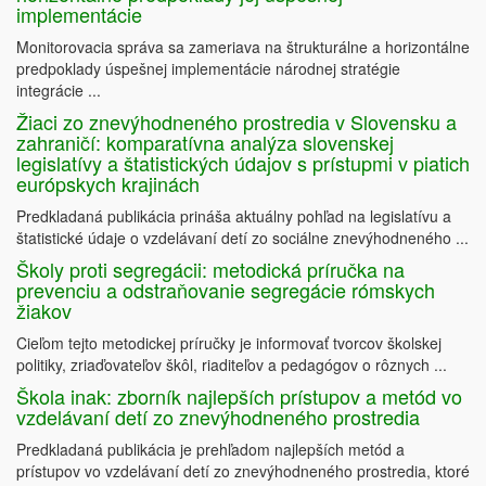
implementácie
Monitorovacia správa sa zameriava na štrukturálne a horizontálne
predpoklady úspešnej implementácie národnej stratégie
integrácie ...
Žiaci zo znevýhodneného prostredia v Slovensku a
zahraničí: komparatívna analýza slovenskej
legislatívy a štatistických údajov s prístupmi v piatich
európskych krajinách
Predkladaná publikácia prináša aktuálny pohľad na legislatívu a
štatistické údaje o vzdelávaní detí zo sociálne znevýhodneného ...
Školy proti segregácii: metodická príručka na
prevenciu a odstraňovanie segregácie rómskych
žiakov
Cieľom tejto metodickej príručky je informovať tvorcov školskej
politiky, zriaďovateľov škôl, riaditeľov a pedagógov o rôznych ...
Škola inak: zborník najlepších prístupov a metód vo
vzdelávaní detí zo znevýhodneného prostredia
Predkladaná publikácia je prehľadom najlepších metód a
prístupov vo vzdelávaní detí zo znevýhodneného prostredia, ktoré