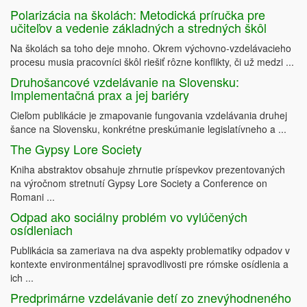
Polarizácia na školách: Metodická príručka pre
učiteľov a vedenie základných a stredných škôl
Na školách sa toho deje mnoho. Okrem výchovno-vzdelávacieho
procesu musia pracovníci škôl riešiť rôzne konflikty, či už medzi ...
Druhošancové vzdelávanie na Slovensku:
Implementačná prax a jej bariéry
Cieľom publikácie je zmapovanie fungovania vzdelávania druhej
šance na Slovensku, konkrétne preskúmanie legislatívneho a ...
The Gypsy Lore Society
Kniha abstraktov obsahuje zhrnutie príspevkov prezentovaných
na výročnom stretnutí Gypsy Lore Society a Conference on
Romani ...
Odpad ako sociálny problém vo vylúčených
osídleniach
Publikácia sa zameriava na dva aspekty problematiky odpadov v
kontexte environmentálnej spravodlivosti pre rómske osídlenia a
ich ...
Predprimárne vzdelávanie detí zo znevýhodneného