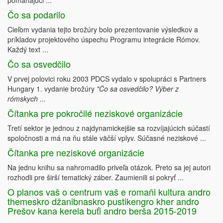
pomáhajúci ...
Čo sa podarilo
Cieľom vydania tejto brožúry bolo prezentovanie výsledkov a
príkladov projektového úspechu Programu integrácie Rómov.
Každý text ...
Čo sa osvedčilo
V prvej polovici roku 2003 PDCS vydalo v spolupráci s Partners
Hungary 1. vydanie brožúry
"Čo sa osvedčilo? Výber z
rómskych ...
Čítanka pre pokročilé neziskové organizácie
Tretí sektor je jednou z najdynamickejšie sa rozvíjajúcich súčastí
spoločnosti a má na ňu stále väčší vplyv. Súčasné neziskové ...
Čítanka pre neziskové organizácie
Na jednu knihu sa nahromadilo priveľa otázok. Preto sa jej autori
rozhodli pre širší tematický záber. Zaumienili si pokryť ...
O planos vaš o centrum vaš e romaňi kultura andro
themeskro džanibnaskro pustikengro kher andro
Prešov kana kerela buťi andro berša 2015-2019