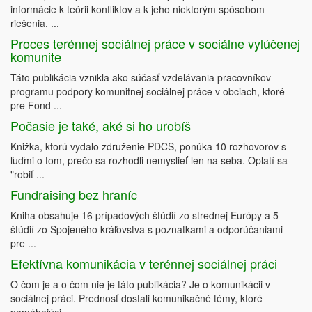
informácie k teórii konfliktov a k jeho niektorým spôsobom
riešenia. ...
Proces terénnej sociálnej práce v sociálne vylúčenej
komunite
Táto publikácia vznikla ako súčasť vzdelávania pracovníkov
programu podpory komunitnej sociálnej práce v obciach, ktoré
pre Fond ...
Počasie je také, aké si ho urobíš
Knižka, ktorú vydalo združenie PDCS, ponúka 10 rozhovorov s
ľuďmi o tom, prečo sa rozhodli nemyslieť len na seba. Oplatí sa
"robiť ...
Fundraising bez hraníc
Kniha obsahuje 16 prípadových štúdií zo strednej Európy a 5
štúdií zo Spojeného kráľovstva s poznatkami a odporúčaniami
pre ...
Efektívna komunikácia v terénnej sociálnej práci
O čom je a o čom nie je táto publikácia? Je o komunikácii v
sociálnej práci. Prednosť dostali komunikačné témy, ktoré