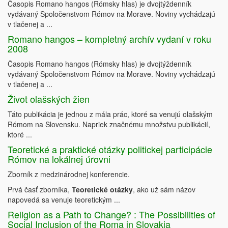
Časopis Romano hangos (Rómsky hlas) je dvojtýždenník
vydávaný Spoločenstvom Rómov na Morave. Noviny vychádzajú
v tlačenej a ...
Romano hangos – kompletný archív vydaní v roku
2008
Časopis Romano hangos (Rómsky hlas) je dvojtýždenník
vydávaný Spoločenstvom Rómov na Morave. Noviny vychádzajú
v tlačenej a ...
Život olašských žien
Táto publikácia je jednou z mála prác, ktoré sa venujú olašským
Rómom na Slovensku. Napriek značnému množstvu publikácií,
ktoré ...
Teoretické a praktické otázky politickej participácie
Rómov na lokálnej úrovni
Zborník z medzinárodnej konferencie.
Prvá časť zborníka,
Teoretické otázky
, ako už sám názov
napovedá sa venuje teoretickým ...
Religion as a Path to Change? : The Possibilities of
Social Inclusion of the Roma in Slovakia