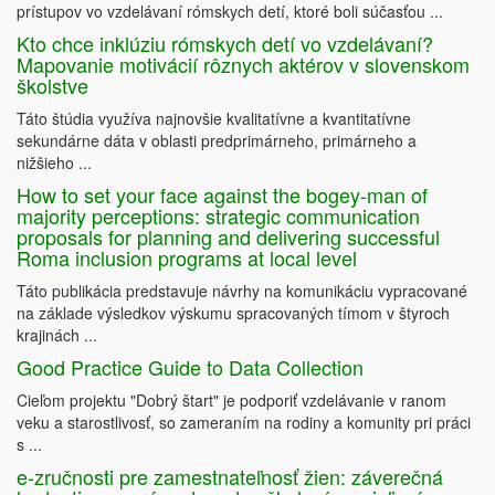
prístupov vo vzdelávaní rómskych detí, ktoré boli súčasťou ...
Kto chce inklúziu rómskych detí vo vzdelávaní?
Mapovanie motivácií rôznych aktérov v slovenskom
školstve
Táto štúdia využíva najnovšie kvalitatívne a kvantitatívne
sekundárne dáta v oblasti predprimárneho, primárneho a
nižšieho ...
How to set your face against the bogey-man of
majority perceptions: strategic communication
proposals for planning and delivering successful
Roma inclusion programs at local level
Táto publikácia predstavuje návrhy na komunikáciu vypracované
na základe výsledkov výskumu spracovaných tímom v štyroch
krajinách ...
Good Practice Guide to Data Collection
Cieľom projektu "Dobrý štart" je podporiť vzdelávanie v ranom
veku a starostlivosť, so zameraním na rodiny a komunity pri práci
s ...
e-zručnosti pre zamestnateľnosť žien: záverečná