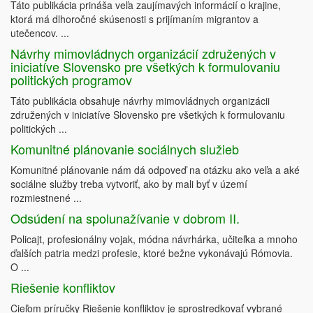
Táto publikácia prináša veľa zaujímavých informácií o krajine,
ktorá má dlhoročné skúsenosti s prijímaním migrantov a
utečencov. ...
Návrhy mimovládnych organizácií združených v
iniciatíve Slovensko pre všetkých k formulovaniu
politických programov
Táto publikácia obsahuje návrhy mimovládnych organizácii
združených v iniciatíve Slovensko pre všetkých k formulovaniu
politických ...
Komunitné plánovanie sociálnych služieb
Komunitné plánovanie nám dá odpoveď na otázku ako veľa a aké
sociálne služby treba vytvoriť, ako by mali byť v území
rozmiestnené ...
Odsúdení na spolunažívanie v dobrom II.
Policajt, profesionálny vojak, módna návrhárka, učiteľka a mnoho
ďalších patria medzi profesie, ktoré bežne vykonávajú Rómovia.
O ...
Riešenie konfliktov
Cieľom príručky Riešenie konfliktov je sprostredkovať vybrané