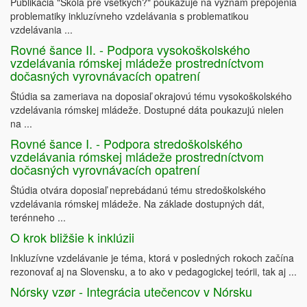
Publikácia "Škola pre všetkých?" poukazuje na význam prepojenia
problematiky inkluzívneho vzdelávania s problematikou
vzdelávania ...
Rovné šance II. - Podpora vysokoškolského
vzdelávania rómskej mládeže prostredníctvom
dočasných vyrovnávacích opatrení
Štúdia sa zameriava na doposiaľ okrajovú tému vysokoškolského
vzdelávania rómskej mládeže. Dostupné dáta poukazujú nielen
na ...
Rovné šance I. - Podpora stredoškolského
vzdelávania rómskej mládeže prostredníctvom
dočasných vyrovnávacích opatrení
Štúdia otvára doposiaľ neprebádanú tému stredoškolského
vzdelávania rómskej mládeže. Na základe dostupných dát,
terénneho ...
O krok bližšie k inklúzii
Inkluzívne vzdelávanie je téma, ktorá v posledných rokoch začína
rezonovať aj na Slovensku, a to ako v pedagogickej teórii, tak aj ...
Nórsky vzør - Integrácia utečencov v Nórsku