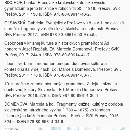
BISCHOF, Lenka. Prešovské kráľovské katolícke vyššie
gymnázium a jeho knižnice v rokoch 1850 – 1918. Prešov: ŠVK
Prešov, 2017. 136 s. ISBN 978-80-89614-46-2.
OĽŠAVSKÁ, Gabriela. Evanjelici v Prešove v 18. a v 1. polovici 19.
storočia: fragmenty z dejín cirkvi, školstva a osobností. Prešov:
ŠVK Prešov, 2017. ISBN 978-80-89614-50-9 (pdf).
Osobnosti v knižnej kultúre a historických prameňoch: Ad
honorem Jozef Repčák. Ed. Marcela Domenová. Prešov : ŠVK
Prešov, 2017. 244 s. ISBN 978-80-89614-41-7.
Liber – verbum – monumentumque: duchovná kultúra a
konfesionalita v dejinách. Ed. Marcela Domenová. Prešov : ŠVK
Prešov, 2017. 170 s. ISBN 978-80-89614-38-7.
19. storočie v zrkadle písomných prameňov: Z dejín knižnej a
duchovnej kultúry Slovenska. Ed. Marcela Domenová. Prešov :
ŠVK Prešov, 2016. 276 s. ISBN 987-80-89614-30-1.
DOMENOVÁ, Marcela a kol. Fragmenty knižnej kultúry z obdobia
slovenského národného vývinu (1780 – 1875) vo fondoch
historických knižníc mesta Prešov I. Prešov: ŠVK Prešov, 2016.
324 s. ISBN 978-80-89614-34-9.