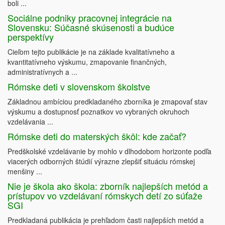
boli ...
Sociálne podniky pracovnej integrácie na
Slovensku: Súčasné skúsenosti a budúce
perspektívy
Cieľom tejto publikácie je na základe kvalitatívneho a
kvantitatívneho výskumu, zmapovanie finančných,
administratívnych a ...
Rómske deti v slovenskom školstve
Základnou ambíciou predkladaného zborníka je zmapovať stav
výskumu a dostupnosť poznatkov vo vybraných okruhoch
vzdelávania ...
Rómske deti do materských škôl: kde začať?
Predškolské vzdelávanie by mohlo v dlhodobom horizonte podľa
viacerých odborných štúdií výrazne zlepšiť situáciu rómskej
menšiny ...
Nie je škola ako škola: zborník najlepších metód a
prístupov vo vzdelávaní rómskych detí zo súťaže
SGI
Predkladaná publikácia je prehľadom časti najlepších metód a