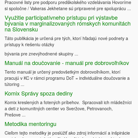
Pracovné listy pre podporu predškolského vzdelávania Hovoríme
si spoločne / Vakeras Jekhetane sú pripravené pre spoluprácu ...
Využitie participatívneho prístupu pri výstavbe
bývania v marginalizovaných rómskych komunitách
na Slovensku
Táto publikácia je určená pre tých, ktorí hľadajú nové podnety a
prístupy k riešeniu otázky
bývania pre znevýhodnené skupiny ...
Manuál na doučovanie - manuál pre dobrovoľníkov
Tento manuál je určený predovšetkým dobrovoľníkom, ktorí
pracujú v KC v rámci programu DoT = individuálne doučovanie a
tútoring ...
Komix Správy spoza dediny
Komix kreslených a fotených príbehov. Spracovali ich mládežníci
a deti z komunitných centier vo Sveržove, Petrovanoch,
Prešove ...
Metodika mentoringu
Cieľom tejto metodiky je poslúžiť ako zdroj informácií a inšpirácie