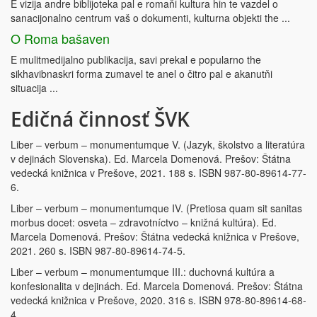
E vizija andre biblijoteka pal e romaňi kultura hin te vazdel o
sanacijonalno centrum vaš o dokumenti, kulturna objekti the ...
O Roma bašaven
E mulitmedijalno publikacija, savi prekal e popularno the
sikhavibnaskri forma zumavel te anel o čitro pal e akanutňi
situacija ...
Edičná činnosť ŠVK
Liber – verbum – monumentumque V. (Jazyk, školstvo a literatúra
v dejinách Slovenska). Ed. Marcela Domenová. Prešov: Štátna
vedecká knižnica v Prešove, 2021. 188 s. ISBN 987-80-89614-77-
6.
Liber – verbum – monumentumque IV. (Pretiosa quam sit sanitas
morbus docet: osveta – zdravotníctvo – knižná kultúra). Ed.
Marcela Domenová. Prešov: Štátna vedecká knižnica v Prešove,
2021. 260 s. ISBN 987-80-89614-74-5.
Liber – verbum – monumentumque III.: duchovná kultúra a
konfesionalita v dejinách. Ed. Marcela Domenová. Prešov: Štátna
vedecká knižnica v Prešove, 2020. 316 s. ISBN 978-80-89614-68-
4.