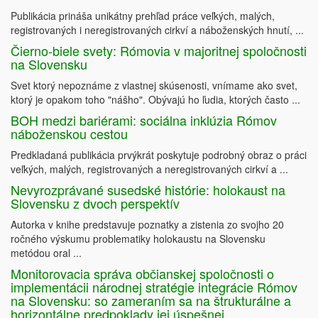
Publikácia prináša unikátny prehľad práce veľkých, malých,
registrovaných i neregistrovaných cirkví a náboženských hnutí, ...
Čierno-biele svety: Rómovia v majoritnej spoločnosti
na Slovensku
Svet ktorý nepoznáme z vlastnej skúsenosti, vnímame ako svet,
ktorý je opakom toho "nášho". Obývajú ho ľudia, ktorých často ...
BOH medzi bariérami: sociálna inklúzia Rómov
náboženskou cestou
Predkladaná publikácia prvýkrát poskytuje podrobný obraz o práci
veľkých, malých, registrovaných a neregistrovaných cirkví a ...
Nevyrozprávané susedské histórie: holokaust na
Slovensku z dvoch perspektív
Autorka v knihe predstavuje poznatky a zistenia zo svojho 20
ročného výskumu problematiky holokaustu na Slovensku
metódou oral ...
Monitorovacia správa občianskej spoločnosti o
implementácii národnej stratégie integrácie Rómov
na Slovensku: so zameraním sa na štrukturálne a
horizontálne predpoklady jej úspešnej