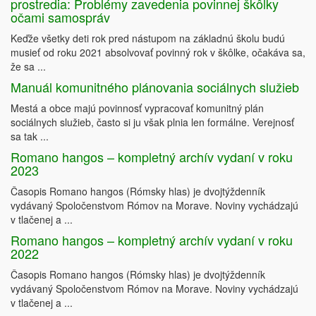
prostredia: Problémy zavedenia povinnej škôlky
očami samospráv
Keďže všetky deti rok pred nástupom na základnú školu budú
musieť od roku 2021 absolvovať povinný rok v škôlke, očakáva sa,
že sa ...
Manuál komunitného plánovania sociálnych služieb
Mestá a obce majú povinnosť vypracovať komunitný plán
sociálnych služieb, často si ju však plnia len formálne. Verejnosť
sa tak ...
Romano hangos – kompletný archív vydaní v roku
2023
Časopis Romano hangos (Rómsky hlas) je dvojtýždenník
vydávaný Spoločenstvom Rómov na Morave. Noviny vychádzajú
v tlačenej a ...
Romano hangos – kompletný archív vydaní v roku
2022
Časopis Romano hangos (Rómsky hlas) je dvojtýždenník
vydávaný Spoločenstvom Rómov na Morave. Noviny vychádzajú
v tlačenej a ...