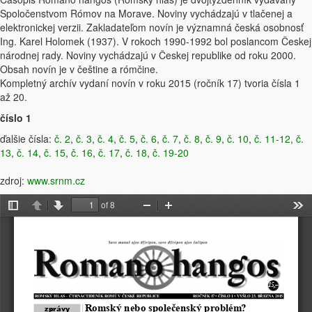
Spoločenstvom Rómov na Morave. Noviny vychádzajú v tlačenej a
elektronickej verzii. Zakladateľom novín je významná česká osobnosť
Ing. Karel Holomek (1937). V rokoch 1990-1992 bol poslancom Českej
národnej rady. Noviny vychádzajú v Českej republike od roku 2000.
Obsah novín je v češtine a rómčine.
Kompletný archív vydaní novín v roku 2015 (ročník 17) tvoria čísla 1
až 20.
číslo 1
ďalšie čísla:
č. 2
,
č. 3
,
č. 4
,
č. 5
,
č. 6
,
č. 7
,
č. 8
,
č. 9
,
č. 10
,
č. 11-12
,
č.
13
,
č. 14
,
č. 15
,
č. 16
,
č. 17
,
č. 18
,
č. 19-20
zdroj:
www.srnm.cz
of 8
Toggle
Previous
Next
Zoom
Zoom
Too
Sidebar
Out
In
15,–
Kč
Romský hlas – čt
R
náctideník 
R
omů v
české 
R
epublice
R
očník 17 • číslo 1 • vyšlo 23. března 2015
Romský nebo společenský problém?
zprávy