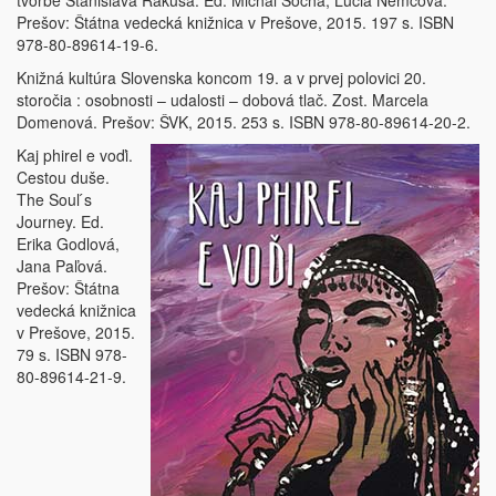
tvorbe Stanislava Rakúsa. Ed. Michal Socha, Lucia Němcová.
Prešov: Štátna vedecká knižnica v Prešove, 2015. 197 s. ISBN
978-80-89614-19-6.
Knižná kultúra Slovenska koncom 19. a v prvej polovici 20.
storočia : osobnosti – udalosti – dobová tlač. Zost. Marcela
Domenová. Prešov: ŠVK, 2015. 253 s. ISBN 978-80-89614-20-2.
Kaj phirel e voďi.
Cestou duše.
The Soul ́s
Journey. Ed.
Erika Godlová,
Jana Paľová.
Prešov: Štátna
vedecká knižnica
v Prešove, 2015.
79 s. ISBN 978-
80-89614-21-9.