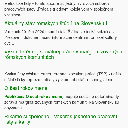
Metodické listy v tomto súbore sú jedným z dvoch súborov
pracovných listov „Práca s triednym kolektívom v spoločnom
vzdelávaní“. ...
Aktuálny stav rómskych štúdií na Slovensku I.
V rokoch 2019 a 2020 usporiadala Štátna vedecká knižnica v
Prešove ‒ dokumentačno-informačné centrum rómskej kultúry
dve ...
Výkon terénnej sociálnej práce v marginalizovaných
rómskych komunitách
Kvalitatívny výskum bariér terénnej sociálnej práce (TSP) - nešlo
o štatisticky reprezentatívny výskum, ale skôr o sondy, alebo ...
O šesť rokov menej
Publikácia O šesť rokov menej
mapuje sociálne determinanty
zdravia marginalizovaných rómskych komunít. Na Slovensku sú
obyvatelia ...
Říkáme si společně - Vákerás jekhetane pracovní
listy a karty