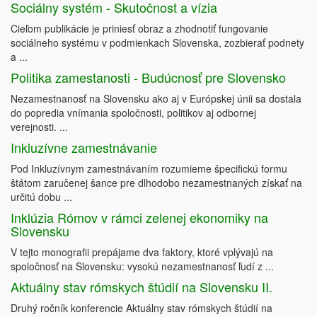
Sociálny systém - Skutočnost a vízia
Cieľom publikácie je priniesť obraz a zhodnotiť fungovanie
sociálneho systému v podmienkach Slovenska, zozbierať podnety
a ...
Politika zamestanosti - Budúcnosť pre Slovensko
Nezamestnanosť na Slovensku ako aj v Európskej únii sa dostala
do popredia vnímania spoločnosti, politikov aj odbornej
verejnosti. ...
Inkluzívne zamestnávanie
Pod Inkluzívnym zamestnávaním rozumieme špecifickú formu
štátom zaručenej šance pre dlhodobo nezamestnaných získať na
určitú dobu ...
Inklúzia Rómov v rámci zelenej ekonomiky na
Slovensku
V tejto monografii prepájame dva faktory, ktoré vplývajú na
spoločnosť na Slovensku: vysokú nezamestnanosť ľudí z ...
Aktuálny stav rómskych štúdií na Slovensku II.
Druhý ročník konferencie Aktuálny stav rómskych štúdií na