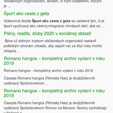
neziskovým organizáciám, školám, či iným subjektom, ktorým
je ...
Šport ako cesta z geta
Výskumná štúdia
Šport ako cesta z geta
sa zaoberá tým, či je
šport využívaný ako nástroj integrácie rómskych detí, aké sú ...
Plány, realita, sľuby 2020 v sociálnej oblasti
Býva už dobrým zvykom občianskych organizácií nastaviť
politickým stranám zrkadlo, aby aspoň raz za štyri roky mohlo
chlapča ...
Romano hangos – kompletný archív vydaní v roku
2019
Romano hangos – kompletný archív vydaní v roku 2019
Časopis Romano hangos (Rómsky hlas) je dvojtýždenník
vydávaný Spoločenstvom ...
Romano hangos – kompletný archív vydaní v roku
2018
Časopis Romano hangos (Rómsky hlas) je dvojtýždenník
vydávaný Spoločenstvom Rómov na Morave. Noviny vychádzajú
v tlačenej a ...