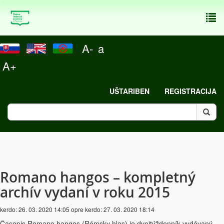
To
nav
A-
a
A+
UŠTARIBEN
REGISTRACIJA
Romano hangos – kompletný
archív vydaní v roku 2015
kerdo:
26. 03. 2020 14:05
opre kerdo:
27. 03. 2020 18:14
Časopis Romano hangos (Rómsky hlas) je dvojtýždenník vydávaný