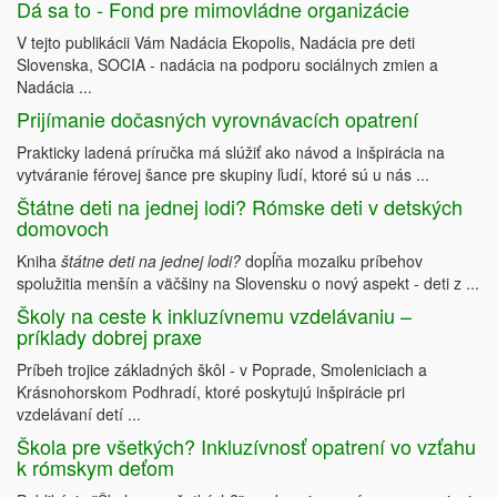
Dá sa to - Fond pre mimovládne organizácie
V tejto publikácii Vám Nadácia Ekopolis, Nadácia pre deti
Slovenska, SOCIA - nadácia na podporu sociálnych zmien a
Nadácia ...
Prijímanie dočasných vyrovnávacích opatrení
Prakticky ladená príručka má slúžiť ako návod a inšpirácia na
vytváranie férovej šance pre skupiny ľudí, ktoré sú u nás ...
Štátne deti na jednej lodi? Rómske deti v detských
domovoch
Kniha
štátne deti na jednej lodi?
dopĺňa mozaiku príbehov
spolužitia menšín a väčšiny na Slovensku o nový aspekt - deti z ...
Školy na ceste k inkluzívnemu vzdelávaniu –
príklady dobrej praxe
Príbeh trojice základných škôl - v Poprade, Smoleniciach a
Krásnohorskom Podhradí, ktoré poskytujú inšpirácie pri
vzdelávaní detí ...
Škola pre všetkých? Inkluzívnosť opatrení vo vzťahu
k rómskym deťom