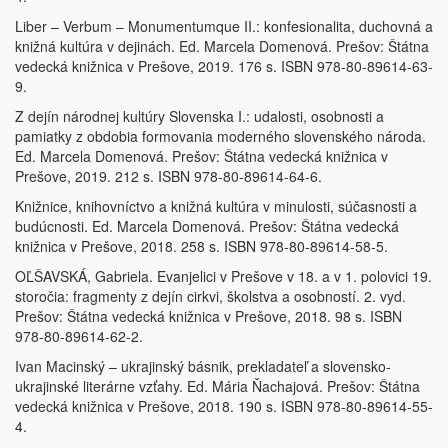
Liber – Verbum – Monumentumque II.: konfesionalita, duchovná a
knižná kultúra v dejinách. Ed. Marcela Domenová. Prešov: Štátna
vedecká knižnica v Prešove, 2019. 176 s. ISBN 978-80-89614-63-
9.
Z dejín národnej kultúry Slovenska I.: udalosti, osobnosti a
pamiatky z obdobia formovania moderného slovenského národa.
Ed. Marcela Domenová. Prešov: Štátna vedecká knižnica v
Prešove, 2019. 212 s. ISBN 978-80-89614-64-6.
Knižnice, knihovníctvo a knižná kultúra v minulosti, súčasnosti a
budúcnosti. Ed. Marcela Domenová. Prešov: Štátna vedecká
knižnica v Prešove, 2018. 258 s. ISBN 978-80-89614-58-5.
OĽŠAVSKÁ, Gabriela. Evanjelici v Prešove v 18. a v 1. polovici 19.
storočia: fragmenty z dejín cirkvi, školstva a osobností. 2. vyd.
Prešov: Štátna vedecká knižnica v Prešove, 2018. 98 s. ISBN
978-80-89614-62-2.
Ivan Macinský – ukrajinský básnik, prekladateľ a slovensko-
ukrajinské literárne vzťahy. Ed. Mária Ňachajová. Prešov: Štátna
vedecká knižnica v Prešove, 2018. 190 s. ISBN 978-80-89614-55-
4.