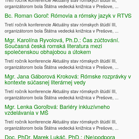
Tretí ročník konferencie Aktuálny stav rómskych štúdií III,
organizátorom bola Štátna vedecká knižnica v Prešove, ...
Bc. Roman Goroľ: Rómovia a rómsky jazyk v RTVS
Tretí ročník konferencie Aktuálny stav rómskych štúdií III,
organizátorom bola Štátna vedecká knižnica v Prešove, ...
Mgr. Karolína Ryvolová, Ph.D.: Čas zúčtování.
Současná česká romská literatura mezi
společenskou obhajobou a útokem
Tretí ročník konferencie Aktuálny stav rómskych štúdií III,
organizátorom bola Štátna vedecká knižnica v Prešove, ...
Mgr. Jana Gáborová Kroková: Rómske rozprávky v
kontexte súčasnej literárnej vedy
Tretí ročník konferencie Aktuálny stav rómskych štúdií III,
organizátorom bola Štátna vedecká knižnica v Prešove, ...
Mgr. Lenka Goroľová: Bariéry inkluzívneho
vzdelávania v MŠ
Tretí ročník konferencie Aktuálny stav rómskych štúdií III,
organizátorom bola Štátna vedecká knižnica v Prešove, ...
Doc. PhDr. Marek Lukáč, PhD.: (Ne)podpora