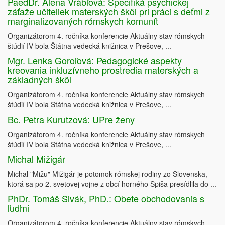
PaedDr. Alena Vrábľová: Špecifiká psychickej
záťaže učiteliek materských škôl pri práci s deťmi z
marginalizovaných rómskych komunít
Organizátorom 4. ročníka konferencie Aktuálny stav rómskych
štúdií IV bola Štátna vedecká knižnica v Prešove, ...
Mgr. Lenka Goroľová: Pedagogické aspekty
kreovania inkluzívneho prostredia materských a
základných škôl
Organizátorom 4. ročníka konferencie Aktuálny stav rómskych
štúdií IV bola Štátna vedecká knižnica v Prešove, ...
Bc. Petra Kurutzová: UPre ženy
Organizátorom 4. ročníka konferencie Aktuálny stav rómskych
štúdií IV bola Štátna vedecká knižnica v Prešove, ...
Michal Mižigár
Michal "Mižu" Mižigár je potomok rómskej rodiny zo Slovenska,
ktorá sa po 2. svetovej vojne z obcí horného Spiša presídlila do ...
PhDr. Tomáš Sivák, PhD.: Obete obchodovania s
ľuďmi
Organizátorom 4. ročníka konferencie Aktuálny stav rómskych