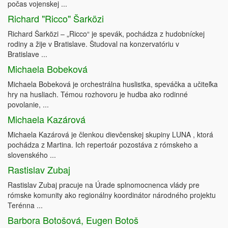
počas vojenskej ...
Richard "Ricco" Šarközi
Richard Šarközi – „Ricco“ je spevák, pochádza z hudobníckej
rodiny a žije v Bratislave. Študoval na konzervatóriu v
Bratislave ...
Michaela Bobeková
Michaela Bobeková je orchestrálna huslistka, speváčka a učiteľka
hry na husliach. Témou rozhovoru je hudba ako rodinné
povolanie, ...
Michaela Kazárová
Michaela Kazárová je členkou dievčenskej skupiny LUNA , ktorá
pochádza z Martina. Ich repertoár pozostáva z rómskeho a
slovenského ...
Rastislav Zubaj
Rastislav Zubaj pracuje na Úrade splnomocnenca vlády pre
rómske komunity ako regionálny koordinátor národného projektu
Terénna ...
Barbora Botošová, Eugen Botoš