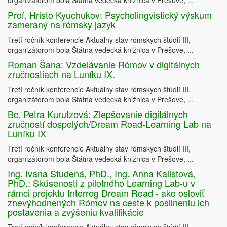
organizátorom bola Štátna vedecká knižnica v Prešove, ...
Prof. Hristo Kyuchukov: Psycholingvistický výskum
zameraný na rómsky jazyk
Tretí ročník konferencie Aktuálny stav rómskych štúdií III,
organizátorom bola Štátna vedecká knižnica v Prešove, ...
Roman Šana: Vzdelávanie Rómov v digitálnych
zručnostiach na Luníku IX.
Tretí ročník konferencie Aktuálny stav rómskych štúdií III,
organizátorom bola Štátna vedecká knižnica v Prešove, ...
Bc. Petra Kurutzová: Zlepšovanie digitálnych
zručností dospelých/Dream Road-Learning Lab na
Luníku IX
Tretí ročník konferencie Aktuálny stav rómskych štúdií III,
organizátorom bola Štátna vedecká knižnica v Prešove, ...
Ing. Ivana Studená, PhD., Ing. Anna Kalistová,
PhD.: Skúsenosti z pilotného Learning Lab-u v
rámci projektu Interreg Dream Road - ako osloviť
znevýhodnených Rómov na ceste k posilneniu ich
postavenia a zvýšeniu kvalifikácie