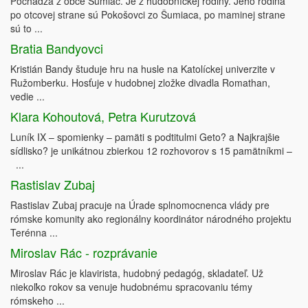
Pochádza z obce Šumiac. Je z hudobníckej rodiny. Jeho rodina
po otcovej strane sú Pokošovci zo Šumiaca, po maminej strane
sú to ...
Bratia Bandyovci
Kristián Bandy študuje hru na husle na Katolíckej univerzite v
Ružomberku. Hosťuje v hudobnej zložke divadla Romathan,
vedie ...
Klara Kohoutová, Petra Kurutzová
Luník IX – spomienky – pamäti s podtitulmi Geto? a Najkrajšie
sídlisko? je unikátnou zbierkou 12 rozhovorov s 15 pamätníkmi –
...
Rastislav Zubaj
Rastislav Zubaj pracuje na Úrade splnomocnenca vlády pre
rómske komunity ako regionálny koordinátor národného projektu
Terénna ...
Miroslav Rác - rozprávanie
Miroslav Rác je klavirista, hudobný pedagóg, skladateľ. Už
niekoľko rokov sa venuje hudobnému spracovaniu témy
rómskeho ...