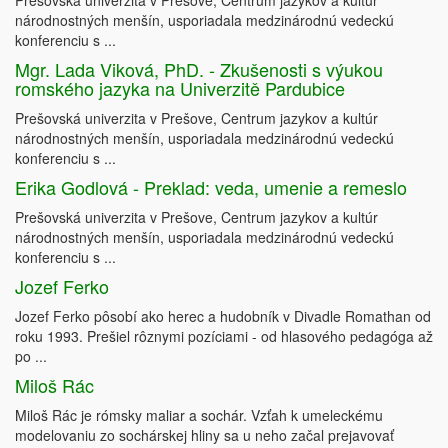
Prešovská univerzita v Prešove, Centrum jazykov a kultúr
národnostných menšín, usporiadala medzinárodnú vedeckú
konferenciu s ...
Mgr. Lada Viková, PhD. - Zkušenosti s výukou
romského jazyka na Univerzitě Pardubice
Prešovská univerzita v Prešove, Centrum jazykov a kultúr
národnostných menšín, usporiadala medzinárodnú vedeckú
konferenciu s ...
Erika Godlová - Preklad: veda, umenie a remeslo
Prešovská univerzita v Prešove, Centrum jazykov a kultúr
národnostných menšín, usporiadala medzinárodnú vedeckú
konferenciu s ...
Jozef Ferko
Jozef Ferko pôsobí ako herec a hudobník v Divadle Romathan od
roku 1993. Prešiel rôznymi pozíciami - od hlasového pedagóga až
po ...
Miloš Rác
Miloš Rác je rómsky maliar a sochár. Vzťah k umeleckému
modelovaniu zo sochárskej hliny sa u neho začal prejavovať