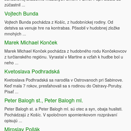
zúčastnil ...
Vojtech Bunda
Vojtech Bunda pochádza z Košíc, z hudobníckej rodiny. Od
detstva sa venuje hre na kontrabas. Pôsobil v hudobnej zložke
mnohých ...
Marek Michael Konček
Marek Michael Konček pochádza z hudobného rodu Končekovcov
z turčianského regiónu. Vyrastal v Martine a vzťah k hudbe bol u
neho ...
Kvetoslava Podhradská
Kvetoslava Podhradská sa narodila v Ostrovanoch pri Sabinove.
Keď mala 7 rokov, presťahovali sa s rodinou do Ostravy-Poruby.
Písať ...
Peter Balogh st., Peter Balogh ml.
Peter Balogh st. a Peter Balogh ml. sú otec a syn, obaja huslisti.
Pochádzajú z Košíc. V spoločnom spomienkovom rozprávaní
opisujú ...
Miroslav Pollák