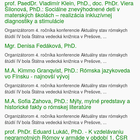
prof. PaedDr. Vladimír Klein, PhD., doc. PhDr. Viera
Šilonová, PhD.: Sociálne znevýhodnené deti v
materských školách – realizácia inkluzívnej
diagnostiky a stimulácie
Organizátorom 4. ročníka konferencie Aktuálny stav rómskych
štúdií IV bola Štátna vedecká knižnica v Prešove, ...
Mgr. Denisa Fedáková, PhD.
Organizátorom 4. ročníka konferencie Aktuálny stav rómskych
štúdií IV bola Štátna vedecká knižnica v Prešove, ...
M.A. Kimmo Granqvist, PhD.: Rómska jazykoveda
vo Fínsku - najnovší vývoj
Organizátorom 4. ročníka konferencie Aktuálny stav rómskych
štúdií IV bola Štátna vedecká knižnica v Prešove, ...
M.A. Sofia Zahova, PhD.: Mýty, mylné predstavy a
historické fakty o rómskej literatúre
Organizátorom 4. ročníka konferencie Aktuálny stav rómskych
štúdií IV bola Štátna vedecká knižnica v Prešove, ...
prof. PhDr. Eduard Lukáč, PhD. - K vzdelávaniu
negramotných Rómov v armáde v období 1. ČSR