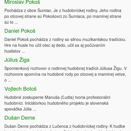
Miroslav Pokoš
Pochádza z obce Šumiac. Je z hudobníckej rodiny. Jeho rodina
po otcovej strane sú Pokošovci zo Šumiaca, po maminej strane
sú to ...
Daniel Pokoš
Daniel Pokoš pochádza z rodiny so silnou muzikantskou tradíciou.
Hre na husle ho učil otec aj dedo, učil sa aj počúvaním
huslistov ...
Július Žiga
Spomienkový rozhovor o rodinnej hudobnej tradícii Júliusa Žigu. V
rozhovore spomína na hudobné rody po otcovej a maminej vetve,
o ...
Vojtech Botoš
Hudobné zoskupenie Manuša (Ľudia) tvoria profesionálni
hudobníci. Iniciátorkou hudobného projektu je slovenská
speváčka Júlia ...
Dušan Deme
Dušan Deme pochádza z Lučenca z hudobníckej rodiny. K hudbe