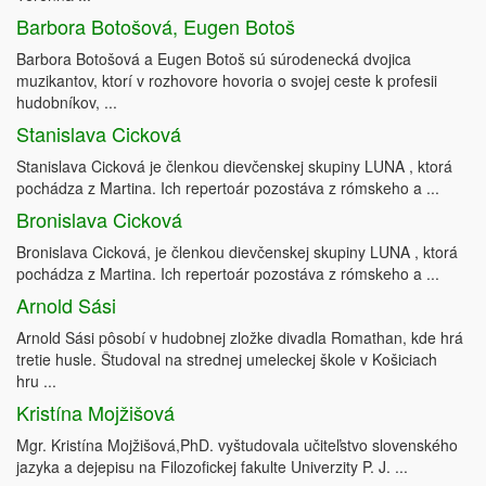
Barbora Botošová, Eugen Botoš
Barbora Botošová a Eugen Botoš sú súrodenecká dvojica
muzikantov, ktorí v rozhovore hovoria o svojej ceste k profesii
hudobníkov, ...
Stanislava Cicková
Stanislava Cicková je členkou dievčenskej skupiny LUNA , ktorá
pochádza z Martina. Ich repertoár pozostáva z rómskeho a ...
Bronislava Cicková
Bronislava Cicková, je členkou dievčenskej skupiny LUNA , ktorá
pochádza z Martina. Ich repertoár pozostáva z rómskeho a ...
Arnold Sási
Arnold Sási pôsobí v hudobnej zložke divadla Romathan, kde hrá
tretie husle. Študoval na strednej umeleckej škole v Košiciach
hru ...
Kristína Mojžišová
Mgr. Kristína Mojžišová,PhD. vyštudovala učiteľstvo slovenského
jazyka a dejepisu na Filozofickej fakulte Univerzity P. J. ...