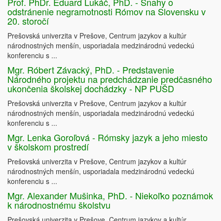
Prof. PhDr. Eduard Lukáč, PhD. - Snahy o
odstránenie negramotnosti Rómov na Slovensku v
20. storočí
Prešovská univerzita v Prešove, Centrum jazykov a kultúr
národnostných menšín, usporiadala medzinárodnú vedeckú
konferenciu s ...
Mgr. Róbert Závacký, PhD. - Predstavenie
Národného projektu na predchádzanie predčasného
ukončenia školskej dochádzky - NP PUŠD
Prešovská univerzita v Prešove, Centrum jazykov a kultúr
národnostných menšín, usporiadala medzinárodnú vedeckú
konferenciu s ...
Mgr. Lenka Goroľová - Rómsky jazyk a jeho miesto
v školskom prostredí
Prešovská univerzita v Prešove, Centrum jazykov a kultúr
národnostných menšín, usporiadala medzinárodnú vedeckú
konferenciu s ...
Mgr. Alexander Mušinka, PhD. - Niekoľko poznámok
k národnostnému školstvu
Prešovská univerzita v Prešove, Centrum jazykov a kultúr