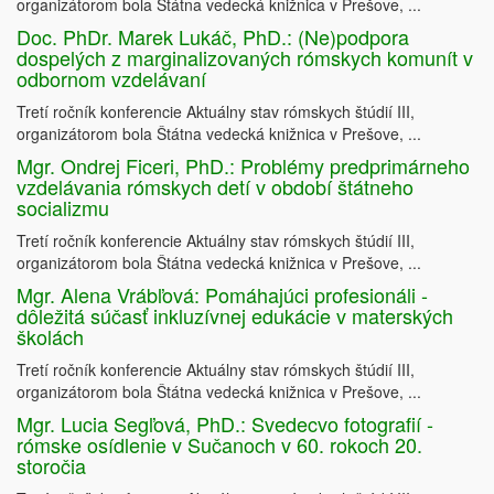
organizátorom bola Štátna vedecká knižnica v Prešove, ...
Doc. PhDr. Marek Lukáč, PhD.: (Ne)podpora
dospelých z marginalizovaných rómskych komunít v
odbornom vzdelávaní
Tretí ročník konferencie Aktuálny stav rómskych štúdií III,
organizátorom bola Štátna vedecká knižnica v Prešove, ...
Mgr. Ondrej Ficeri, PhD.: Problémy predprimárneho
vzdelávania rómskych detí v období štátneho
socializmu
Tretí ročník konferencie Aktuálny stav rómskych štúdií III,
organizátorom bola Štátna vedecká knižnica v Prešove, ...
Mgr. Alena Vrábľová: Pomáhajúci profesionáli -
dôležitá súčasť inkluzívnej edukácie v materských
školách
Tretí ročník konferencie Aktuálny stav rómskych štúdií III,
organizátorom bola Štátna vedecká knižnica v Prešove, ...
Mgr. Lucia Segľová, PhD.: Svedecvo fotografií -
rómske osídlenie v Sučanoch v 60. rokoch 20.
storočia