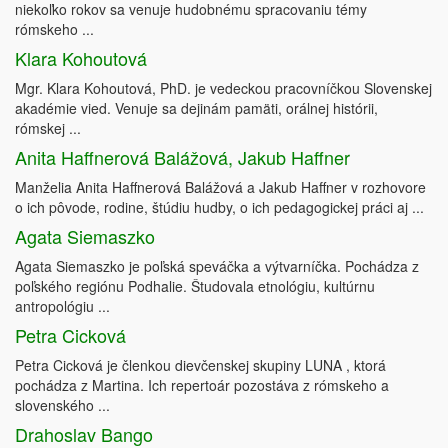
niekoľko rokov sa venuje hudobnému spracovaniu témy
rómskeho ...
Klara Kohoutová
Mgr. Klara Kohoutová, PhD. je vedeckou pracovníčkou Slovenskej
akadémie vied. Venuje sa dejinám pamäti, orálnej histórii,
rómskej ...
Anita Haffnerová Balážová, Jakub Haffner
Manželia Anita Haffnerová Balážová a Jakub Haffner v rozhovore
o ich pôvode, rodine, štúdiu hudby, o ich pedagogickej práci aj ...
Agata Siemaszko
Agata Siemaszko je poľská speváčka a výtvarníčka. Pochádza z
poľského regiónu Podhalie. Študovala etnológiu, kultúrnu
antropológiu ...
Petra Cicková
Petra Cicková je členkou dievčenskej skupiny LUNA , ktorá
pochádza z Martina. Ich repertoár pozostáva z rómskeho a
slovenského ...
Drahoslav Bango