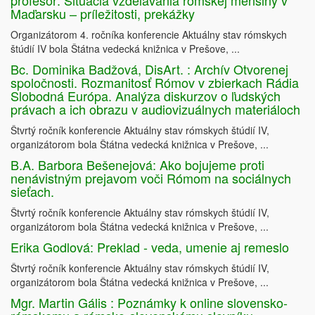
profesor: Situácia vzdelávania rómskej menšiny v
Maďarsku – príležitosti, prekážky
Organizátorom 4. ročníka konferencie Aktuálny stav rómskych
štúdií IV bola Štátna vedecká knižnica v Prešove, ...
Bc. Dominika Badžová, DisArt. : Archív Otvorenej
spoločnosti. Rozmanitosť Rómov v zbierkach Rádia
Slobodná Európa. Analýza diskurzov o ľudských
právach a ich obrazu v audiovizuálnych materiáloch
Štvrtý ročník konferencie Aktuálny stav rómskych štúdií IV,
organizátorom bola Štátna vedecká knižnica v Prešove, ...
B.A. Barbora Bešenejová: Ako bojujeme proti
nenávistným prejavom voči Rómom na sociálnych
sieťach.
Štvrtý ročník konferencie Aktuálny stav rómskych štúdií IV,
organizátorom bola Štátna vedecká knižnica v Prešove, ...
Erika Godlová: Preklad - veda, umenie aj remeslo
Štvrtý ročník konferencie Aktuálny stav rómskych štúdií IV,
organizátorom bola Štátna vedecká knižnica v Prešove, ...
Mgr. Martin Gális : Poznámky k online slovensko-