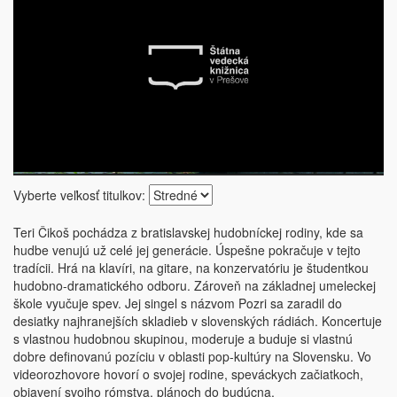
Vyberte veľkosť titulkov:
Teri Čikoš pochádza z bratislavskej hudobníckej rodiny, kde sa
hudbe venujú už celé jej generácie. Úspešne pokračuje v tejto
tradícii. Hrá na klavíri, na gitare, na konzervatóriu je študentkou
hudobno-dramatického odboru. Zároveň na základnej umeleckej
škole vyučuje spev. Jej singel s názvom Pozri sa zaradil do
desiatky najhranejších skladieb v slovenských rádiách. Koncertuje
s vlastnou hudobnou skupinou, moderuje a buduje si vlastnú
dobre definovanú pozíciu v oblasti pop-kultúry na Slovensku. Vo
videorozhovore hovorí o svojej rodine, speváckych začiatkoch,
objavení svojho rómstva, plánoch do budúcna.