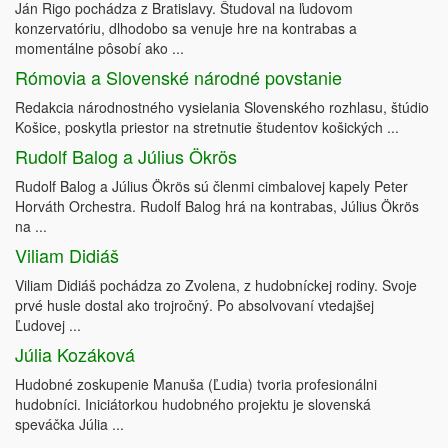
Ján Rigo pochádza z Bratislavy. Študoval na ľudovom
konzervatóriu, dlhodobo sa venuje hre na kontrabas a
momentálne pôsobí ako ...
Rómovia a Slovenské národné povstanie
Redakcia národnostného vysielania Slovenského rozhlasu, štúdio
Košice, poskytla priestor na stretnutie študentov košických ...
Rudolf Balog a Július Ökrös
Rudolf Balog a Július Ökrös sú členmi cimbalovej kapely Peter
Horváth Orchestra. Rudolf Balog hrá na kontrabas, Július Ökrös
na ...
Viliam Didiáš
Viliam Didiáš pochádza zo Zvolena, z hudobníckej rodiny. Svoje
prvé husle dostal ako trojročný. Po absolvovaní vtedajšej
Ľudovej ...
Júlia Kozáková
Hudobné zoskupenie Manuša (Ľudia) tvoria profesionálni
hudobníci. Iniciátorkou hudobného projektu je slovenská
speváčka Júlia ...