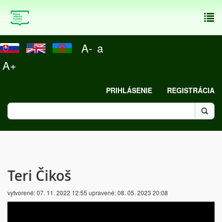
To
nav
A-
a
A+
PRIHLÁSENIE
REGISTRÁCIA
Teri Čikoš
vytvorené:
07. 11. 2022 12:55
upravené:
08. 05. 2023 20:08