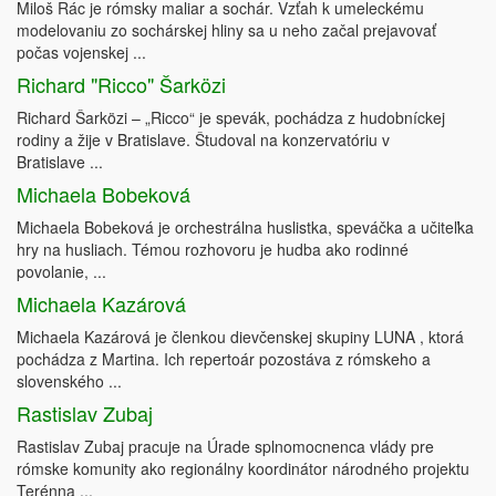
Miloš Rác je rómsky maliar a sochár. Vzťah k umeleckému
modelovaniu zo sochárskej hliny sa u neho začal prejavovať
počas vojenskej ...
Richard "Ricco" Šarközi
Richard Šarközi – „Ricco“ je spevák, pochádza z hudobníckej
rodiny a žije v Bratislave. Študoval na konzervatóriu v
Bratislave ...
Michaela Bobeková
Michaela Bobeková je orchestrálna huslistka, speváčka a učiteľka
hry na husliach. Témou rozhovoru je hudba ako rodinné
povolanie, ...
Michaela Kazárová
Michaela Kazárová je členkou dievčenskej skupiny LUNA , ktorá
pochádza z Martina. Ich repertoár pozostáva z rómskeho a
slovenského ...
Rastislav Zubaj
Rastislav Zubaj pracuje na Úrade splnomocnenca vlády pre
rómske komunity ako regionálny koordinátor národného projektu
Terénna ...