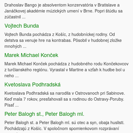
Drahoslav Bango je absolventom konzervatória v Bratislave a
Janáčkovej akadémie múzických umení v Brne. Popri štúdiu sa
zúčastnil ...
Vojtech Bunda
Vojtech Bunda pochádza z Košíc, z hudobníckej rodiny. Od
detstva sa venuje hre na kontrabas. Pôsobil v hudobnej zložke
mnohých ...
Marek Michael Konček
Marek Michael Konček pochádza z hudobného rodu Končekovcov
z turčianského regiónu. Vyrastal v Martine a vzťah k hudbe bol u
neho ...
Kvetoslava Podhradská
Kvetoslava Podhradská sa narodila v Ostrovanoch pri Sabinove.
Keď mala 7 rokov, presťahovali sa s rodinou do Ostravy-Poruby.
Písať ...
Peter Balogh st., Peter Balogh ml.
Peter Balogh st. a Peter Balogh ml. sú otec a syn, obaja huslisti.
Pochádzajú z Košíc. V spoločnom spomienkovom rozprávaní