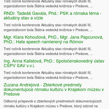
Tretí ročník konferencie Aktuálny stav rómskych štúdií III,
organizátorom bola Štátna vedecká knižnica v Prešove, ...
RNDr. Tadeáš Gavala, Phd.: PSK a rómska téma -
aktuálny stav a vízie
Tretí ročník konferencie Aktuálny stav rómskych štúdií III,
organizátorom bola Štátna vedecká knižnica v Prešove, ...
Mgr. Klara Kohoutová, PhD., Mgr. Jana Papcunová,
PhD.: Hate speech namierený na Rómov
Tretí ročník konferencie Aktuálny stav rómskych štúdií III,
organizátorom bola Štátna vedecká knižnica v Prešove, ...
Ing. Anna Kalistová, PhD.: Spoločenskovedný ústav
CSPV SAV v.v.i.
Tretí ročník konferencie Aktuálny stav rómskych štúdií III,
organizátorom bola Štátna vedecká knižnica v Prešove, ...
Zuzana Andrejová - Zbierkové predmety
dokumentujúce rómsku kultúru v Krajskom múzeu v
Prešove
Odborný príspevok o zbierkových predmetoch dokumentujúcich
rómsku kultúru v Krajskom múzeu v Prešove, ktorý odznel na