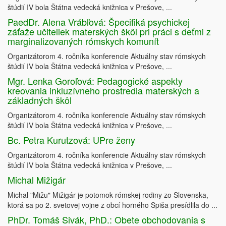
štúdií IV bola Štátna vedecká knižnica v Prešove, ...
PaedDr. Alena Vrábľová: Špecifiká psychickej
záťaže učiteliek materských škôl pri práci s deťmi z
marginalizovaných rómskych komunít
Organizátorom 4. ročníka konferencie Aktuálny stav rómskych
štúdií IV bola Štátna vedecká knižnica v Prešove, ...
Mgr. Lenka Goroľová: Pedagogické aspekty
kreovania inkluzívneho prostredia materských a
základných škôl
Organizátorom 4. ročníka konferencie Aktuálny stav rómskych
štúdií IV bola Štátna vedecká knižnica v Prešove, ...
Bc. Petra Kurutzová: UPre ženy
Organizátorom 4. ročníka konferencie Aktuálny stav rómskych
štúdií IV bola Štátna vedecká knižnica v Prešove, ...
Michal Mižigár
Michal "Mižu" Mižigár je potomok rómskej rodiny zo Slovenska,
ktorá sa po 2. svetovej vojne z obcí horného Spiša presídlila do ...
PhDr. Tomáš Sivák, PhD.: Obete obchodovania s