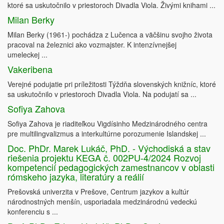
ktoré sa uskutočnilo v priestoroch Divadla Viola. Živými knihami ...
Milan Berky
Milan Berky (1961-) pochádza z Lučenca a väčšinu svojho života
pracoval na železnici ako vozmajster. K intenzívnejšej
umeleckej ...
Vakeribena
Verejné podujatie pri príležitosti Týždňa slovenských knižníc, ktoré
sa uskutočnilo v priestoroch Divadla Viola. Na podujatí sa ...
Sofiya Zahova
Sofiya Zahova je riaditeľkou Vigdísinho Medzinárodného centra
pre multilingvalizmus a interkultúrne porozumenie Islandskej ...
Doc. PhDr. Marek Lukáč, PhD. - Východiská a stav
riešenia projektu KEGA č. 002PU-4/2024 Rozvoj
kompetencií pedagogických zamestnancov v oblasti
rómskeho jazyka, literatúry a reálií
Prešovská univerzita v Prešove, Centrum jazykov a kultúr
národnostných menšín, usporiadala medzinárodnú vedeckú
konferenciu s ...