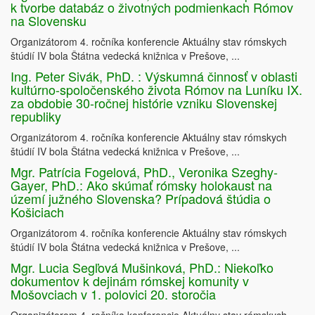
k tvorbe databáz o životných podmienkach Rómov
na Slovensku
Organizátorom 4. ročníka konferencie Aktuálny stav rómskych
štúdií IV bola Štátna vedecká knižnica v Prešove, ...
Ing. Peter Sivák, PhD. : Výskumná činnosť v oblasti
kultúrno-spoločenského života Rómov na Luníku IX.
za obdobie 30-ročnej histórie vzniku Slovenskej
republiky
Organizátorom 4. ročníka konferencie Aktuálny stav rómskych
štúdií IV bola Štátna vedecká knižnica v Prešove, ...
Mgr. Patrícia Fogelová, PhD., Veronika Szeghy-
Gayer, PhD.: Ako skúmať rómsky holokaust na
území južného Slovenska? Prípadová štúdia o
Košiciach
Organizátorom 4. ročníka konferencie Aktuálny stav rómskych
štúdií IV bola Štátna vedecká knižnica v Prešove, ...
Mgr. Lucia Segľová Mušinková, PhD.: Niekoľko
dokumentov k dejinám rómskej komunity v
Mošovciach v 1. polovici 20. storočia