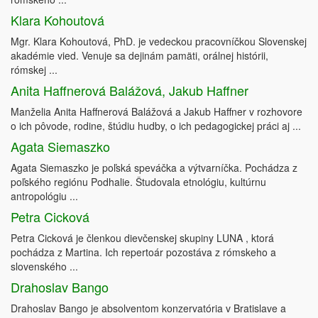
Klara Kohoutová
Mgr. Klara Kohoutová, PhD. je vedeckou pracovníčkou Slovenskej
akadémie vied. Venuje sa dejinám pamäti, orálnej histórii,
rómskej ...
Anita Haffnerová Balážová, Jakub Haffner
Manželia Anita Haffnerová Balážová a Jakub Haffner v rozhovore
o ich pôvode, rodine, štúdiu hudby, o ich pedagogickej práci aj ...
Agata Siemaszko
Agata Siemaszko je poľská speváčka a výtvarníčka. Pochádza z
poľského regiónu Podhalie. Študovala etnológiu, kultúrnu
antropológiu ...
Petra Cicková
Petra Cicková je členkou dievčenskej skupiny LUNA , ktorá
pochádza z Martina. Ich repertoár pozostáva z rómskeho a
slovenského ...
Drahoslav Bango
Drahoslav Bango je absolventom konzervatória v Bratislave a