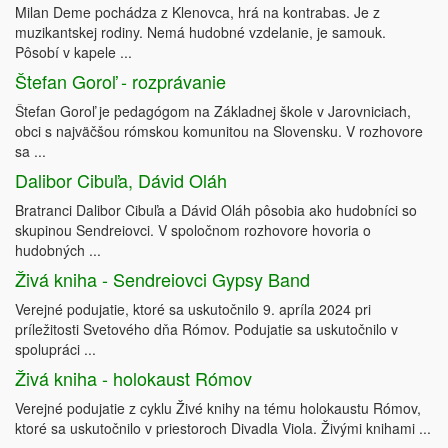
Milan Deme pochádza z Klenovca, hrá na kontrabas. Je z
muzikantskej rodiny. Nemá hudobné vzdelanie, je samouk.
Pôsobí v kapele ...
Štefan Goroľ - rozprávanie
Štefan Goroľ je pedagógom na Základnej škole v Jarovniciach,
obci s najväčšou rómskou komunitou na Slovensku. V rozhovore
sa ...
Dalibor Cibuľa, Dávid Oláh
Bratranci Dalibor Cibuľa a Dávid Oláh pôsobia ako hudobníci so
skupinou Sendreiovci. V spoločnom rozhovore hovoria o
hudobných ...
Živá kniha - Sendreiovci Gypsy Band
Verejné podujatie, ktoré sa uskutočnilo 9. apríla 2024 pri
príležitosti Svetového dňa Rómov. Podujatie sa uskutočnilo v
spolupráci ...
Živá kniha - holokaust Rómov
Verejné podujatie z cyklu Živé knihy na tému holokaustu Rómov,
ktoré sa uskutočnilo v priestoroch Divadla Viola. Živými knihami ...