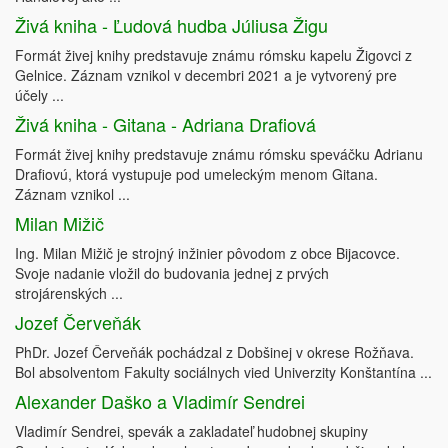
Živá kniha - Ľudová hudba Júliusa Žigu
Formát živej knihy predstavuje známu rómsku kapelu Žigovci z
Gelnice. Záznam vznikol v decembri 2021 a je vytvorený pre
účely ...
Živá kniha - Gitana - Adriana Drafiová
Formát živej knihy predstavuje známu rómsku speváčku Adrianu
Drafiovú, ktorá vystupuje pod umeleckým menom Gitana.
Záznam vznikol ...
Milan Mižič
Ing. Milan Mižič je strojný inžinier pôvodom z obce Bijacovce.
Svoje nadanie vložil do budovania jednej z prvých
strojárenských ...
Jozef Červeňák
PhDr. Jozef Červeňák pochádzal z Dobšinej v okrese Rožňava.
Bol absolventom Fakulty sociálnych vied Univerzity Konštantína ...
Alexander Daško a Vladimír Sendrei
Vladimír Sendrei, spevák a zakladateľ hudobnej skupiny