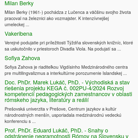
Milan Berky
Milan Berky (1961-) pochádza z Lučenca a väčšinu svojho života
pracoval na železnici ako vozmajster. K intenzívnejšej
umeleckej ...
Vakeribena
Verejné podujatie pri príležitosti Týždňa slovenských knižníc, ktoré
sa uskutočnilo v priestoroch Divadla Viola. Na podujatí sa ...
Sofiya Zahova
Sofiya Zahova je riaditeľkou Vigdísinho Medzinárodného centra
pre multilingvalizmus a interkultúrne porozumenie Islandskej ...
Doc. PhDr. Marek Lukáč, PhD. - Východiská a stav
riešenia projektu KEGA č. 002PU-4/2024 Rozvoj
kompetencií pedagogických zamestnancov v oblasti
rómskeho jazyka, literatúry a reálií
Prešovská univerzita v Prešove, Centrum jazykov a kultúr
národnostných menšín, usporiadala medzinárodnú vedeckú
konferenciu s ...
Prof. PhDr. Eduard Lukáč, PhD. - Snahy o
odstránenie negramotnosti Rómov na Slovensku v