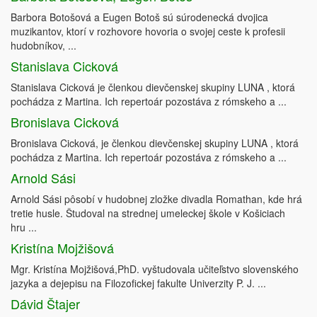
Barbora Botošová a Eugen Botoš sú súrodenecká dvojica
muzikantov, ktorí v rozhovore hovoria o svojej ceste k profesii
hudobníkov, ...
Stanislava Cicková
Stanislava Cicková je členkou dievčenskej skupiny LUNA , ktorá
pochádza z Martina. Ich repertoár pozostáva z rómskeho a ...
Bronislava Cicková
Bronislava Cicková, je členkou dievčenskej skupiny LUNA , ktorá
pochádza z Martina. Ich repertoár pozostáva z rómskeho a ...
Arnold Sási
Arnold Sási pôsobí v hudobnej zložke divadla Romathan, kde hrá
tretie husle. Študoval na strednej umeleckej škole v Košiciach
hru ...
Kristína Mojžišová
Mgr. Kristína Mojžišová,PhD. vyštudovala učiteľstvo slovenského
jazyka a dejepisu na Filozofickej fakulte Univerzity P. J. ...
Dávid Štajer