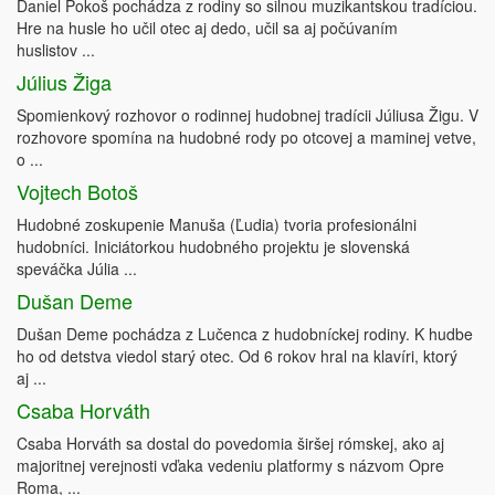
Daniel Pokoš pochádza z rodiny so silnou muzikantskou tradíciou.
Hre na husle ho učil otec aj dedo, učil sa aj počúvaním
huslistov ...
Július Žiga
Spomienkový rozhovor o rodinnej hudobnej tradícii Júliusa Žigu. V
rozhovore spomína na hudobné rody po otcovej a maminej vetve,
o ...
Vojtech Botoš
Hudobné zoskupenie Manuša (Ľudia) tvoria profesionálni
hudobníci. Iniciátorkou hudobného projektu je slovenská
speváčka Júlia ...
Dušan Deme
Dušan Deme pochádza z Lučenca z hudobníckej rodiny. K hudbe
ho od detstva viedol starý otec. Od 6 rokov hral na klavíri, ktorý
aj ...
Csaba Horváth
Csaba Horváth sa dostal do povedomia širšej rómskej, ako aj
majoritnej verejnosti vďaka vedeniu platformy s názvom Opre
Roma, ...