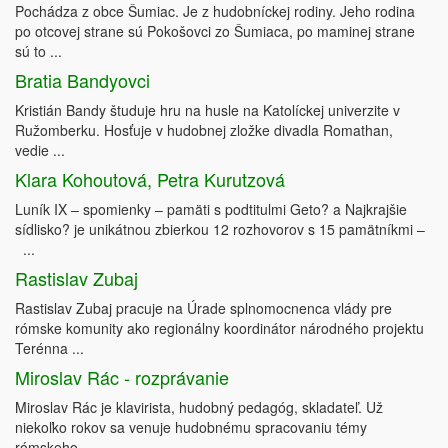
Pochádza z obce Šumiac. Je z hudobníckej rodiny. Jeho rodina
po otcovej strane sú Pokošovci zo Šumiaca, po maminej strane
sú to ...
Bratia Bandyovci
Kristián Bandy študuje hru na husle na Katolíckej univerzite v
Ružomberku. Hosťuje v hudobnej zložke divadla Romathan,
vedie ...
Klara Kohoutová, Petra Kurutzová
Luník IX – spomienky – pamäti s podtitulmi Geto? a Najkrajšie
sídlisko? je unikátnou zbierkou 12 rozhovorov s 15 pamätníkmi –
...
Rastislav Zubaj
Rastislav Zubaj pracuje na Úrade splnomocnenca vlády pre
rómske komunity ako regionálny koordinátor národného projektu
Terénna ...
Miroslav Rác - rozprávanie
Miroslav Rác je klavirista, hudobný pedagóg, skladateľ. Už
niekoľko rokov sa venuje hudobnému spracovaniu témy
rómskeho ...