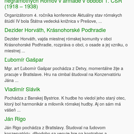
negramotných Rómov v armáde v období 1. ČSR
(1918 – 1938)
Organizátorom 4. ročníka konferencie Aktuálny stav rómskych
štúdií IV bola Štátna vedecká knižnica v Prešove, ...
Dezider Horváth, Krásnohorské Podhradie
Dezider Horváth, vajda miestnej rómskej komunity v obci
Krásnohorské Podhradie, rozpráva o obci, o osade a jej vzniku, o
miestnej ...
Ľubomír Gašpar
Mgr. art Ľubomír Gašpar pochádza z Detvy, momentálne žije a
pracuje v Bratislave. Hru na cimbal študoval na Konzervatóriu
Jána ...
Vladimír Slávik
Pochádza z Banskej Bystrice. K hudbe ho viedol jeho starý otec,
ktorý bol harmonikár a milovník rómskej hudby. Aj on sám má
vášeň ...
Ján Rigo
Ján Rigo pochádza z Bratislavy. Študoval na ľudovom
konzervatóriu, dlhodobo sa venuje hre na kontrabas a