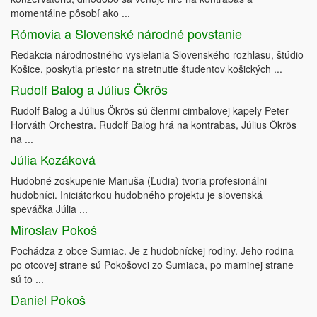
momentálne pôsobí ako ...
Rómovia a Slovenské národné povstanie
Redakcia národnostného vysielania Slovenského rozhlasu, štúdio
Košice, poskytla priestor na stretnutie študentov košických ...
Rudolf Balog a Július Ökrös
Rudolf Balog a Július Ökrös sú členmi cimbalovej kapely Peter
Horváth Orchestra. Rudolf Balog hrá na kontrabas, Július Ökrös
na ...
Júlia Kozáková
Hudobné zoskupenie Manuša (Ľudia) tvoria profesionálni
hudobníci. Iniciátorkou hudobného projektu je slovenská
speváčka Júlia ...
Miroslav Pokoš
Pochádza z obce Šumiac. Je z hudobníckej rodiny. Jeho rodina
po otcovej strane sú Pokošovci zo Šumiaca, po maminej strane
sú to ...
Daniel Pokoš