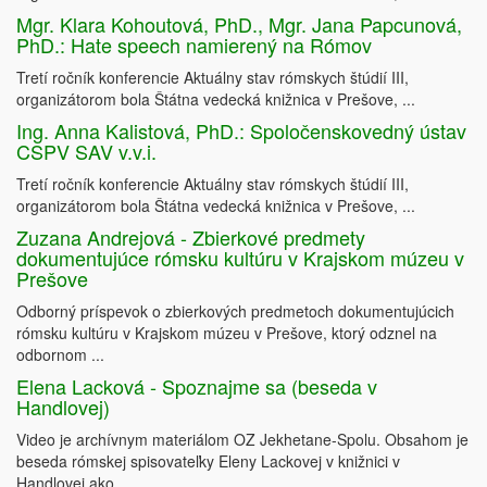
Mgr. Klara Kohoutová, PhD., Mgr. Jana Papcunová,
PhD.: Hate speech namierený na Rómov
Tretí ročník konferencie Aktuálny stav rómskych štúdií III,
organizátorom bola Štátna vedecká knižnica v Prešove, ...
Ing. Anna Kalistová, PhD.: Spoločenskovedný ústav
CSPV SAV v.v.i.
Tretí ročník konferencie Aktuálny stav rómskych štúdií III,
organizátorom bola Štátna vedecká knižnica v Prešove, ...
Zuzana Andrejová - Zbierkové predmety
dokumentujúce rómsku kultúru v Krajskom múzeu v
Prešove
Odborný príspevok o zbierkových predmetoch dokumentujúcich
rómsku kultúru v Krajskom múzeu v Prešove, ktorý odznel na
odbornom ...
Elena Lacková - Spoznajme sa (beseda v
Handlovej)
Video je archívnym materiálom OZ Jekhetane-Spolu. Obsahom je
beseda rómskej spisovateľky Eleny Lackovej v knižnici v
Handlovej ako ...