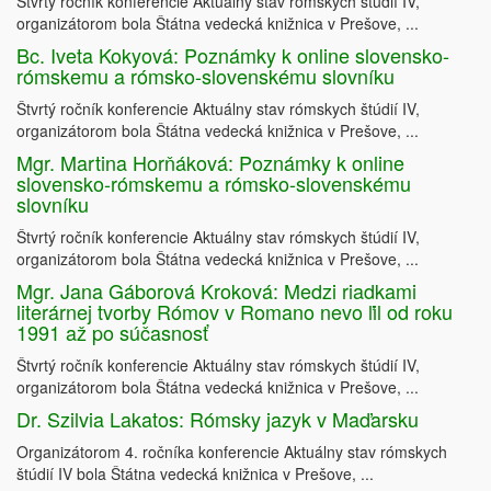
Štvrtý ročník konferencie Aktuálny stav rómskych štúdií IV,
organizátorom bola Štátna vedecká knižnica v Prešove, ...
Bc. Iveta Kokyová: Poznámky k online slovensko-
rómskemu a rómsko-slovenskému slovníku
Štvrtý ročník konferencie Aktuálny stav rómskych štúdií IV,
organizátorom bola Štátna vedecká knižnica v Prešove, ...
Mgr. Martina Horňáková: Poznámky k online
slovensko-rómskemu a rómsko-slovenskému
slovníku
Štvrtý ročník konferencie Aktuálny stav rómskych štúdií IV,
organizátorom bola Štátna vedecká knižnica v Prešove, ...
Mgr. Jana Gáborová Kroková: Medzi riadkami
literárnej tvorby Rómov v Romano nevo ľil od roku
1991 až po súčasnosť
Štvrtý ročník konferencie Aktuálny stav rómskych štúdií IV,
organizátorom bola Štátna vedecká knižnica v Prešove, ...
Dr. Szilvia Lakatos: Rómsky jazyk v Maďarsku
Organizátorom 4. ročníka konferencie Aktuálny stav rómskych
štúdií IV bola Štátna vedecká knižnica v Prešove, ...