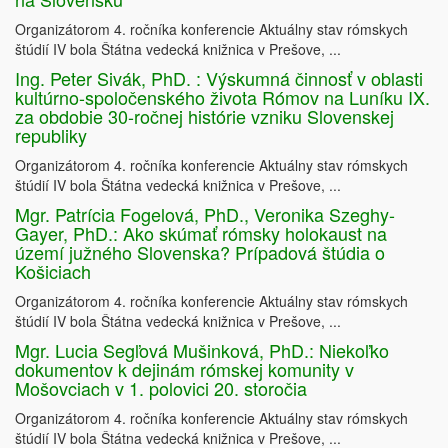
Organizátorom 4. ročníka konferencie Aktuálny stav rómskych
štúdií IV bola Štátna vedecká knižnica v Prešove, ...
Ing. Peter Sivák, PhD. : Výskumná činnosť v oblasti
kultúrno-spoločenského života Rómov na Luníku IX.
za obdobie 30-ročnej histórie vzniku Slovenskej
republiky
Organizátorom 4. ročníka konferencie Aktuálny stav rómskych
štúdií IV bola Štátna vedecká knižnica v Prešove, ...
Mgr. Patrícia Fogelová, PhD., Veronika Szeghy-
Gayer, PhD.: Ako skúmať rómsky holokaust na
území južného Slovenska? Prípadová štúdia o
Košiciach
Organizátorom 4. ročníka konferencie Aktuálny stav rómskych
štúdií IV bola Štátna vedecká knižnica v Prešove, ...
Mgr. Lucia Segľová Mušinková, PhD.: Niekoľko
dokumentov k dejinám rómskej komunity v
Mošovciach v 1. polovici 20. storočia
Organizátorom 4. ročníka konferencie Aktuálny stav rómskych
štúdií IV bola Štátna vedecká knižnica v Prešove, ...