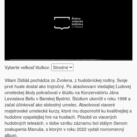
Vyberte veľkosť titulkov:
Viliam Didiáš pochádza zo Zvolena, z hudobníckej rodiny. Svoje
prvé husle dostal ako trojročný. Po absolvovaní vtedajšej Ľudovej
umeleckej školy pokračoval v štúdiu na Konzervatóriu Jána
Levoslava Bellu v Banskej Bystrici. Štúdium ukončil v roku 1998 a
začal účinkovať ako slobodný umelec. Absolvoval viaceré
majstrovské umelecké kurzy, ktoré mu dopomohli ku kvalitnejšej a
hudobne vyspelejšej hre na husliach. Pôsobil vo viacerých
hudobných telesách, v dobe vzniku záznamu bol stálym členom
zoskupenia Manuša, s ktorým v roku 2022 vydali rovnomenný
album.