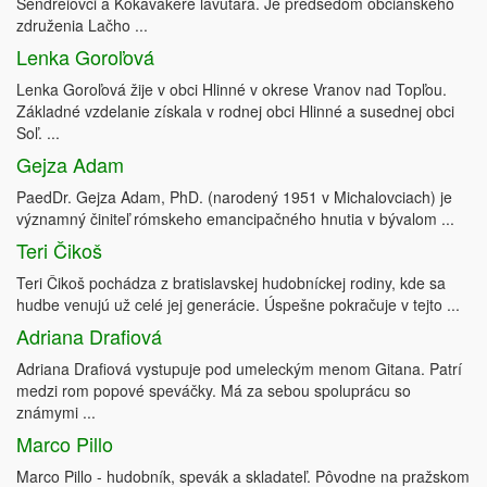
Sendreiovci a Kokavakere lavutara. Je predsedom občianskeho
združenia Lačho ...
Lenka Goroľová
Lenka Goroľová žije v obci Hlinné v okrese Vranov nad Topľou.
Základné vzdelanie získala v rodnej obci Hlinné a susednej obci
Soľ. ...
Gejza Adam
PaedDr. Gejza Adam, PhD. (narodený 1951 v Michalovciach) je
významný činiteľ rómskeho emancipačného hnutia v bývalom ...
Teri Čikoš
Teri Čikoš pochádza z bratislavskej hudobníckej rodiny, kde sa
hudbe venujú už celé jej generácie. Úspešne pokračuje v tejto ...
Adriana Drafiová
Adriana Drafiová vystupuje pod umeleckým menom Gitana. Patrí
medzi rom popové speváčky. Má za sebou spoluprácu so
známymi ...
Marco Pillo
Marco Pillo - hudobník, spevák a skladateľ. Pôvodne na pražskom