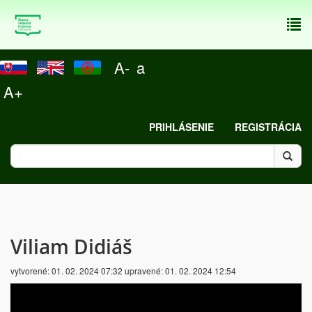
To
nav
A-
a
A+
PRIHLÁSENIE
REGISTRÁCIA
Viliam Didiáš
vytvorené:
01. 02. 2024 07:32
upravené:
01. 02. 2024 12:54