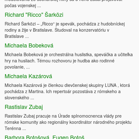
počas vojenskej ...
Richard "Ricco" Šarközi
Richard Šarközi – „Ricco“ je spevák, pochádza z hudobníckej
rodiny a žije v Bratislave. Študoval na konzervatóriu v
Bratislave ...
Michaela Bobeková
Michaela Bobeková je orchestrálna huslistka, speváčka a učiteľka
hry na husliach. Témou rozhovoru je hudba ako rodinné
povolanie, ...
Michaela Kazárová
Michaela Kazárová je členkou dievčenskej skupiny LUNA , ktorá
pochádza z Martina. Ich repertoár pozostáva z rómskeho a
slovenského ...
Rastislav Zubaj
Rastislav Zubaj pracuje na Úrade splnomocnenca vlády pre
rómske komunity ako regionálny koordinátor národného projektu
Terénna ...
Barbora Botošová, Eugen Botoš