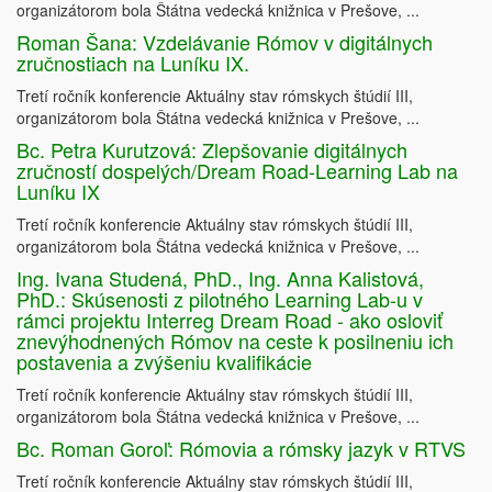
organizátorom bola Štátna vedecká knižnica v Prešove, ...
Roman Šana: Vzdelávanie Rómov v digitálnych
zručnostiach na Luníku IX.
Tretí ročník konferencie Aktuálny stav rómskych štúdií III,
organizátorom bola Štátna vedecká knižnica v Prešove, ...
Bc. Petra Kurutzová: Zlepšovanie digitálnych
zručností dospelých/Dream Road-Learning Lab na
Luníku IX
Tretí ročník konferencie Aktuálny stav rómskych štúdií III,
organizátorom bola Štátna vedecká knižnica v Prešove, ...
Ing. Ivana Studená, PhD., Ing. Anna Kalistová,
PhD.: Skúsenosti z pilotného Learning Lab-u v
rámci projektu Interreg Dream Road - ako osloviť
znevýhodnených Rómov na ceste k posilneniu ich
postavenia a zvýšeniu kvalifikácie
Tretí ročník konferencie Aktuálny stav rómskych štúdií III,
organizátorom bola Štátna vedecká knižnica v Prešove, ...
Bc. Roman Goroľ: Rómovia a rómsky jazyk v RTVS
Tretí ročník konferencie Aktuálny stav rómskych štúdií III,