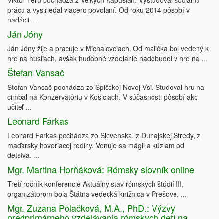
Viktor Teru pochádza z Veľkých Kapušian. Vyštudoval sociálnu
prácu a vystriedal viacero povolaní. Od roku 2014 pôsobí v
nadácii ...
Ján Jóny
Ján Jóny žije a pracuje v Michalovciach. Od malička bol vedený k
hre na husliach, avšak hudobné vzdelanie nadobudol v hre na ...
Štefan Vansač
Štefan Vansač pochádza zo Spišskej Novej Vsi. Študoval hru na
cimbal na Konzervatóriu v Košiciach. V súčasnosti pôsobí ako
učiteľ ...
Leonard Farkas
Leonard Farkas pochádza zo Slovenska, z Dunajskej Stredy, z
maďarsky hovoriacej rodiny. Venuje sa mágii a kúzlam od
detstva. ...
Mgr. Martina Horňáková: Rómsky slovník online
Tretí ročník konferencie Aktuálny stav rómskych štúdií III,
organizátorom bola Štátna vedecká knižnica v Prešove, ...
Mgr. Zuzana Polačková, M.A., PhD.: Výzvy
predprimárneho vzdelávania rómskych detí na