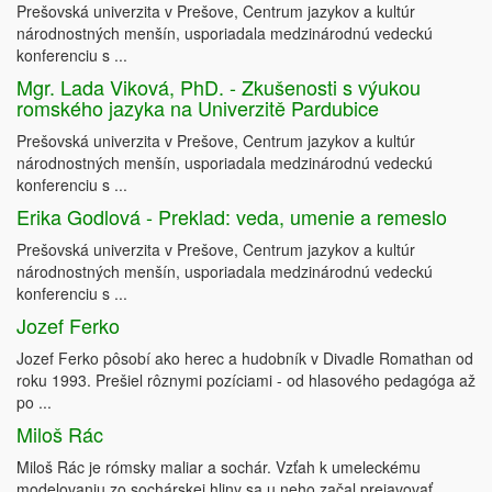
Prešovská univerzita v Prešove, Centrum jazykov a kultúr
národnostných menšín, usporiadala medzinárodnú vedeckú
konferenciu s ...
Mgr. Lada Viková, PhD. - Zkušenosti s výukou
romského jazyka na Univerzitě Pardubice
Prešovská univerzita v Prešove, Centrum jazykov a kultúr
národnostných menšín, usporiadala medzinárodnú vedeckú
konferenciu s ...
Erika Godlová - Preklad: veda, umenie a remeslo
Prešovská univerzita v Prešove, Centrum jazykov a kultúr
národnostných menšín, usporiadala medzinárodnú vedeckú
konferenciu s ...
Jozef Ferko
Jozef Ferko pôsobí ako herec a hudobník v Divadle Romathan od
roku 1993. Prešiel rôznymi pozíciami - od hlasového pedagóga až
po ...
Miloš Rác
Miloš Rác je rómsky maliar a sochár. Vzťah k umeleckému
modelovaniu zo sochárskej hliny sa u neho začal prejavovať