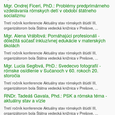
Mgr. Ondrej Ficeri, PhD.: Problémy predprimárneho
vzdelávania rómskych detí v období štátneho
socializmu
Tretí ročník konferencie Aktuálny stav rómskych štúdií III,
organizátorom bola Štátna vedecká knižnica v Prešove, ...
Mgr. Alena Vrábľová: Pomáhajúci profesionáli -
dôležitá súčasť inkluzívnej edukácie v materských
školách
Tretí ročník konferencie Aktuálny stav rómskych štúdií III,
organizátorom bola Štátna vedecká knižnica v Prešove, ...
Mgr. Lucia Segľová, PhD.: Svedecvo fotografií -
rómske osídlenie v Sučanoch v 60. rokoch 20.
storočia
Tretí ročník konferencie Aktuálny stav rómskych štúdií III,
organizátorom bola Štátna vedecká knižnica v Prešove, ...
RNDr. Tadeáš Gavala, Phd.: PSK a rómska téma -
aktuálny stav a vízie
Tretí ročník konferencie Aktuálny stav rómskych štúdií III,
organizátorom bola Štátna vedecká knižnica v Prešove, ...