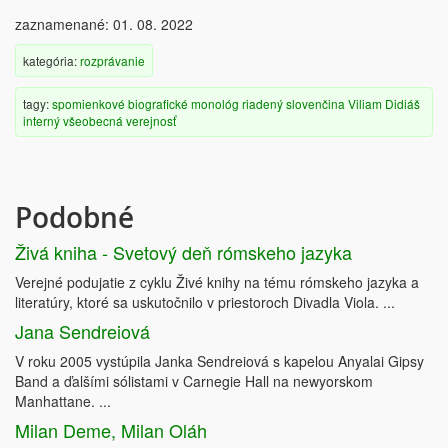
zaznamenané: 01. 08. 2022
kategória:
rozprávanie
tagy:
spomienkové
biografické
monológ
riadený
slovenčina
Viliam Didiáš
interný
všeobecná verejnosť
Podobné
Živá kniha - Svetový deň rómskeho jazyka
Verejné podujatie z cyklu Živé knihy na tému rómskeho jazyka a
literatúry, ktoré sa uskutočnilo v priestoroch Divadla Viola. ...
Jana Sendreiová
V roku 2005 vystúpila Janka Sendreiová s kapelou Anyalai Gipsy
Band a ďalšími sólistami v Carnegie Hall na newyorskom
Manhattane. ...
Milan Deme, Milan Oláh