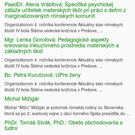
PaedDr. Alena Vrábľová: Špecifiká psychickej
záťaže učiteliek materských škôl pri práci s deťmi z
marginalizovaných rómskych komunít
Organizátorom 4. ročníka konferencie Aktuálny stav rómskych
štúdií IV bola Štátna vedecká knižnica v Prešove, ...
Mgr. Lenka Goroľová: Pedagogické aspekty
kreovania inkluzívneho prostredia materských a
základných škôl
Organizátorom 4. ročníka konferencie Aktuálny stav rómskych
štúdií IV bola Štátna vedecká knižnica v Prešove, ...
Bc. Petra Kurutzová: UPre ženy
Organizátorom 4. ročníka konferencie Aktuálny stav rómskych
štúdií IV bola Štátna vedecká knižnica v Prešove, ...
Michal Mižigár
Michal "Mižu" Mižigár je potomok rómskej rodiny zo Slovenska,
ktorá sa po 2. svetovej vojne z obcí horného Spiša presídlila do ...
PhDr. Tomáš Sivák, PhD.: Obete obchodovania s
ľuďmi