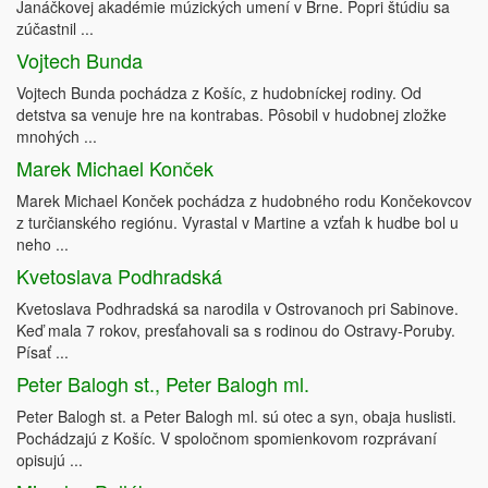
Janáčkovej akadémie múzických umení v Brne. Popri štúdiu sa
zúčastnil ...
Vojtech Bunda
Vojtech Bunda pochádza z Košíc, z hudobníckej rodiny. Od
detstva sa venuje hre na kontrabas. Pôsobil v hudobnej zložke
mnohých ...
Marek Michael Konček
Marek Michael Konček pochádza z hudobného rodu Končekovcov
z turčianského regiónu. Vyrastal v Martine a vzťah k hudbe bol u
neho ...
Kvetoslava Podhradská
Kvetoslava Podhradská sa narodila v Ostrovanoch pri Sabinove.
Keď mala 7 rokov, presťahovali sa s rodinou do Ostravy-Poruby.
Písať ...
Peter Balogh st., Peter Balogh ml.
Peter Balogh st. a Peter Balogh ml. sú otec a syn, obaja huslisti.
Pochádzajú z Košíc. V spoločnom spomienkovom rozprávaní
opisujú ...