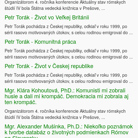
Organizátorom 4. ročníka konferencie Aktuálny stav rómskych
štúdií IV bola Štátna vedecká knižnica v Prešove, ...
Petr Torák - Život vo Veľkej Británii
Petr Torák pochádza z Českej republiky, odkiaľ v roku 1999, po
sérii rasovo motivovaných útokov, s celou rodinou emigroval do ...
Petr Torák - Komunitná práca
Petr Torák pochádza z Českej republiky, odkiaľ v roku 1999, po
sérii rasovo motivovaných útokov, s celou rodinou emigroval do ...
Petr Torák - Život v Českej republike
Petr Torák pochádza z Českej republiky, odkiaľ v roku 1999, po
sérii rasovo motivovaných útokov, s celou rodinou emigroval do ...
Mgr. Klára Kohoutová, PhD.: Komunisti mi zobrali
husle a dali mi krompáč. Demokracia mi zobrala aj
ten krompáč.
Organizátorom 4. ročníka konferencie Aktuálny stav rómskych
štúdií IV bola Štátna vedecká knižnica v Prešove, ...
Mgr. Alexander Mušinka, Ph.D.: Niekoľko poznámok
k tvorbe databáz o životných podmienkach Rómov
na Slovensku