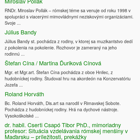
Miroslav Pollák
RNDr. Miroslav Pollák – rómskej téme sa venuje od roku 1998 v
spolupráci s viacerými mimovládnymi neziskovými organizáciami.
Svoje ...
Július Bandy
Július Bandy st. pochádza z rodiny, v ktorej sa muzikantstvo dedí
z pokolenia na pokolenie. Rozhovor je zameraný na jeho
rodinnú ...
Štefan Cína / Martina Ďuriková Cínová
Mgr. et Mgr.art. Štefan Cína pochádza z obce Hnilec, z
hudobníckej rodiny. Študoval hru na akordeón na Konzervatóriu
Jozefa ...
Roland Horváth
Bc. Roland Horváth, Dis.art sa narodil v Rimavskej Sobote.
Pochádza z hudobníckej rodiny. Hrá na dychové nástroje.
Vysokoškolské ...
dr. habil. Cserti Csapó Tibor PhD., mimoriadny
profesor: Situácia vzdelávania rómskej menšiny v
Maďarsku – príležitosti, prekážky