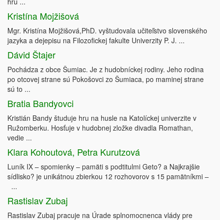
hru ...
Kristína Mojžišová
Mgr. Kristína Mojžišová,PhD. vyštudovala učiteľstvo slovenského
jazyka a dejepisu na Filozofickej fakulte Univerzity P. J. ...
Dávid Štajer
Pochádza z obce Šumiac. Je z hudobníckej rodiny. Jeho rodina
po otcovej strane sú Pokošovci zo Šumiaca, po maminej strane
sú to ...
Bratia Bandyovci
Kristián Bandy študuje hru na husle na Katolíckej univerzite v
Ružomberku. Hosťuje v hudobnej zložke divadla Romathan,
vedie ...
Klara Kohoutová, Petra Kurutzová
Luník IX – spomienky – pamäti s podtitulmi Geto? a Najkrajšie
sídlisko? je unikátnou zbierkou 12 rozhovorov s 15 pamätníkmi –
...
Rastislav Zubaj
Rastislav Zubaj pracuje na Úrade splnomocnenca vlády pre