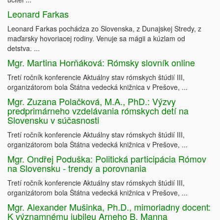
Leonard Farkas
Leonard Farkas pochádza zo Slovenska, z Dunajskej Stredy, z
maďarsky hovoriacej rodiny. Venuje sa mágii a kúzlam od
detstva. ...
Mgr. Martina Horňáková: Rómsky slovník online
Tretí ročník konferencie Aktuálny stav rómskych štúdií III,
organizátorom bola Štátna vedecká knižnica v Prešove, ...
Mgr. Zuzana Polačková, M.A., PhD.: Výzvy
predprimárneho vzdelávania rómskych detí na
Slovensku v súčasnosti
Tretí ročník konferencie Aktuálny stav rómskych štúdií III,
organizátorom bola Štátna vedecká knižnica v Prešove, ...
Mgr. Ondřej Poduška: Politická participácia Rómov
na Slovensku - trendy a porovnania
Tretí ročník konferencie Aktuálny stav rómskych štúdií III,
organizátorom bola Štátna vedecká knižnica v Prešove, ...
Mgr. Alexander Mušinka, Ph.D., mimoriadny docent:
K významnému jubileu Arneho B. Manna