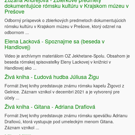
dokumentujúce rómsku kultúru v Krajskom múzeu v
Prešove
Odborný príspevok o zbierkových predmetoch dokumentujúcich
rómsku kultúru v Krajskom múzeu v Prešove, ktorý odznel na
odbornom ...
Elena Lacková - Spoznajme sa (beseda v
Handlovej)
Video je archívnym materiálom OZ Jekhetane-Spolu. Obsahom je
beseda rómskej spisovateľky Eleny Lackovej v knižnici v
Handlovej ako ...
Živá kniha - Ľudová hudba Júliusa Žigu
Formát živej knihy predstavuje známu rómsku kapelu Žigovci z
Gelnice. Záznam vznikol v decembri 2021 a je vytvorený pre
účely ...
Živá kniha - Gitana - Adriana Drafiová
Formát živej knihy predstavuje známu rómsku speváčku Adrianu
Drafiovú, ktorá vystupuje pod umeleckým menom Gitana.
Záznam vznikol ...