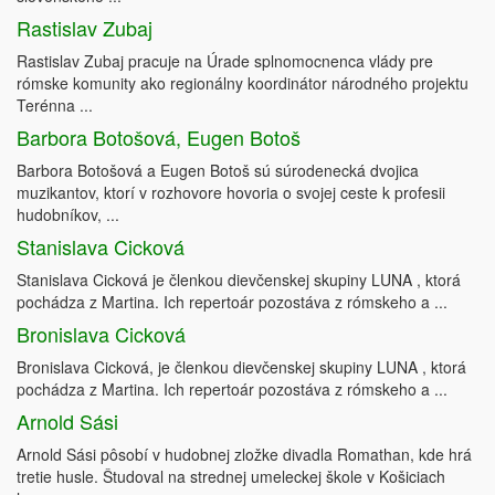
Rastislav Zubaj
Rastislav Zubaj pracuje na Úrade splnomocnenca vlády pre
rómske komunity ako regionálny koordinátor národného projektu
Terénna ...
Barbora Botošová, Eugen Botoš
Barbora Botošová a Eugen Botoš sú súrodenecká dvojica
muzikantov, ktorí v rozhovore hovoria o svojej ceste k profesii
hudobníkov, ...
Stanislava Cicková
Stanislava Cicková je členkou dievčenskej skupiny LUNA , ktorá
pochádza z Martina. Ich repertoár pozostáva z rómskeho a ...
Bronislava Cicková
Bronislava Cicková, je členkou dievčenskej skupiny LUNA , ktorá
pochádza z Martina. Ich repertoár pozostáva z rómskeho a ...
Arnold Sási
Arnold Sási pôsobí v hudobnej zložke divadla Romathan, kde hrá
tretie husle. Študoval na strednej umeleckej škole v Košiciach