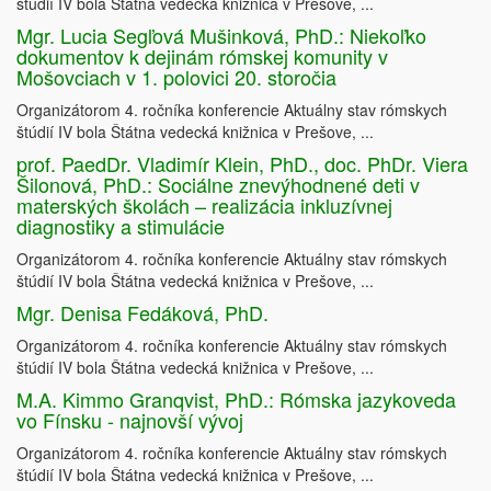
štúdií IV bola Štátna vedecká knižnica v Prešove, ...
Mgr. Lucia Segľová Mušinková, PhD.: Niekoľko
dokumentov k dejinám rómskej komunity v
Mošovciach v 1. polovici 20. storočia
Organizátorom 4. ročníka konferencie Aktuálny stav rómskych
štúdií IV bola Štátna vedecká knižnica v Prešove, ...
prof. PaedDr. Vladimír Klein, PhD., doc. PhDr. Viera
Šilonová, PhD.: Sociálne znevýhodnené deti v
materských školách – realizácia inkluzívnej
diagnostiky a stimulácie
Organizátorom 4. ročníka konferencie Aktuálny stav rómskych
štúdií IV bola Štátna vedecká knižnica v Prešove, ...
Mgr. Denisa Fedáková, PhD.
Organizátorom 4. ročníka konferencie Aktuálny stav rómskych
štúdií IV bola Štátna vedecká knižnica v Prešove, ...
M.A. Kimmo Granqvist, PhD.: Rómska jazykoveda
vo Fínsku - najnovší vývoj
Organizátorom 4. ročníka konferencie Aktuálny stav rómskych
štúdií IV bola Štátna vedecká knižnica v Prešove, ...