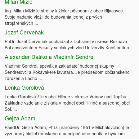
Milan Mižič
Ing. Milan Mižič je strojný inžinier pôvodom z obce Bijacovce.
Svoje nadanie vložil do budovania jednej z prvých
strojárenských ...
Jozef Červeňák
PhDr. Jozef Červeňák pochádzal z Dobšinej v okrese Rožňava.
Bol absolventom Fakulty sociálnych vied Univerzity Konštantína ...
Alexander Daško a Vladimír Sendrei
Vladimír Sendrei, spevák a zakladateľ hudobnej skupiny
Sendreiovci a Kokavakere lavutara. Je predsedom občianskeho
združenia Lačho ...
Lenka Goroľová
Lenka Goroľová žije v obci Hlinné v okrese Vranov nad Topľou.
Základné vzdelanie získala v rodnej obci Hlinné a susednej obci
Soľ. ...
Gejza Adam
PaedDr. Gejza Adam, PhD. (narodený 1951 v Michalovciach) je
významný činiteľ rómskeho emancipačného hnutia v bývalom ...