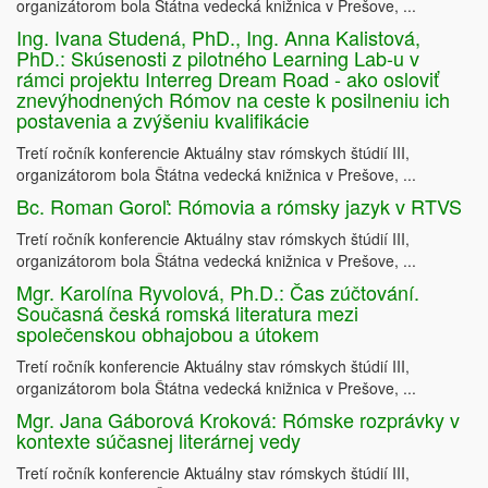
organizátorom bola Štátna vedecká knižnica v Prešove, ...
Ing. Ivana Studená, PhD., Ing. Anna Kalistová,
PhD.: Skúsenosti z pilotného Learning Lab-u v
rámci projektu Interreg Dream Road - ako osloviť
znevýhodnených Rómov na ceste k posilneniu ich
postavenia a zvýšeniu kvalifikácie
Tretí ročník konferencie Aktuálny stav rómskych štúdií III,
organizátorom bola Štátna vedecká knižnica v Prešove, ...
Bc. Roman Goroľ: Rómovia a rómsky jazyk v RTVS
Tretí ročník konferencie Aktuálny stav rómskych štúdií III,
organizátorom bola Štátna vedecká knižnica v Prešove, ...
Mgr. Karolína Ryvolová, Ph.D.: Čas zúčtování.
Současná česká romská literatura mezi
společenskou obhajobou a útokem
Tretí ročník konferencie Aktuálny stav rómskych štúdií III,
organizátorom bola Štátna vedecká knižnica v Prešove, ...
Mgr. Jana Gáborová Kroková: Rómske rozprávky v
kontexte súčasnej literárnej vedy
Tretí ročník konferencie Aktuálny stav rómskych štúdií III,