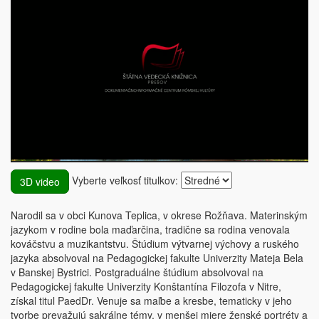
Vyberte veľkosť titulkov:
3D video
Narodil sa v obci Kunova Teplica, v okrese Rožňava. Materinským
jazykom v rodine bola maďarčina, tradične sa rodina venovala
kováčstvu a muzikantstvu. Štúdium výtvarnej výchovy a ruského
jazyka absolvoval na Pedagogickej fakulte Univerzity Mateja Bela
v Banskej Bystrici. Postgraduálne štúdium absolvoval na
Pedagogickej fakulte Univerzity Konštantína Filozofa v Nitre,
získal titul PaedDr. Venuje sa maľbe a kresbe, tematicky v jeho
tvorbe prevažujú sakrálne témy, v menšej miere ženské portréty a