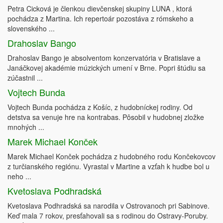
Petra Cicková je členkou dievčenskej skupiny LUNA , ktorá
pochádza z Martina. Ich repertoár pozostáva z rómskeho a
slovenského ...
Drahoslav Bango
Drahoslav Bango je absolventom konzervatória v Bratislave a
Janáčkovej akadémie múzických umení v Brne. Popri štúdiu sa
zúčastnil ...
Vojtech Bunda
Vojtech Bunda pochádza z Košíc, z hudobníckej rodiny. Od
detstva sa venuje hre na kontrabas. Pôsobil v hudobnej zložke
mnohých ...
Marek Michael Konček
Marek Michael Konček pochádza z hudobného rodu Končekovcov
z turčianského regiónu. Vyrastal v Martine a vzťah k hudbe bol u
neho ...
Kvetoslava Podhradská
Kvetoslava Podhradská sa narodila v Ostrovanoch pri Sabinove.
Keď mala 7 rokov, presťahovali sa s rodinou do Ostravy-Poruby.