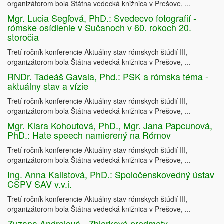
organizátorom bola Štátna vedecká knižnica v Prešove, ...
Mgr. Lucia Segľová, PhD.: Svedecvo fotografií -
rómske osídlenie v Sučanoch v 60. rokoch 20.
storočia
Tretí ročník konferencie Aktuálny stav rómskych štúdií III,
organizátorom bola Štátna vedecká knižnica v Prešove, ...
RNDr. Tadeáš Gavala, Phd.: PSK a rómska téma -
aktuálny stav a vízie
Tretí ročník konferencie Aktuálny stav rómskych štúdií III,
organizátorom bola Štátna vedecká knižnica v Prešove, ...
Mgr. Klara Kohoutová, PhD., Mgr. Jana Papcunová,
PhD.: Hate speech namierený na Rómov
Tretí ročník konferencie Aktuálny stav rómskych štúdií III,
organizátorom bola Štátna vedecká knižnica v Prešove, ...
Ing. Anna Kalistová, PhD.: Spoločenskovedný ústav
CSPV SAV v.v.i.
Tretí ročník konferencie Aktuálny stav rómskych štúdií III,
organizátorom bola Štátna vedecká knižnica v Prešove, ...
Zuzana Andrejová - Zbierkové predmety