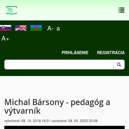
To
nav
A-
a
A+
PRIHLÁSENIE
REGISTRÁCIA
Michal Bársony - pedagóg a
výtvarník
vytvorené:
08. 10. 2018 16:01
upravené:
08. 05. 2023 20:08