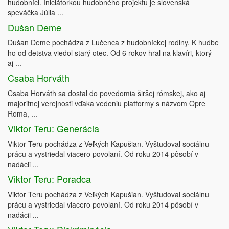
hudobníci. Iniciátorkou hudobného projektu je slovenská
speváčka Júlia ...
Dušan Deme
Dušan Deme pochádza z Lučenca z hudobníckej rodiny. K hudbe
ho od detstva viedol starý otec. Od 6 rokov hral na klavíri, ktorý
aj ...
Csaba Horváth
Csaba Horváth sa dostal do povedomia širšej rómskej, ako aj
majoritnej verejnosti vďaka vedeniu platformy s názvom Opre
Roma, ...
Viktor Teru: Generácia
Viktor Teru pochádza z Veľkých Kapušian. Vyštudoval sociálnu
prácu a vystriedal viacero povolaní. Od roku 2014 pôsobí v
nadácii ...
Viktor Teru: Poradca
Viktor Teru pochádza z Veľkých Kapušian. Vyštudoval sociálnu
prácu a vystriedal viacero povolaní. Od roku 2014 pôsobí v
nadácii ...