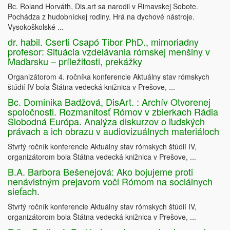
Bc. Roland Horváth, Dis.art sa narodil v Rimavskej Sobote.
Pochádza z hudobníckej rodiny. Hrá na dychové nástroje.
Vysokoškolské ...
dr. habil. Cserti Csapó Tibor PhD., mimoriadny
profesor: Situácia vzdelávania rómskej menšiny v
Maďarsku – príležitosti, prekážky
Organizátorom 4. ročníka konferencie Aktuálny stav rómskych
štúdií IV bola Štátna vedecká knižnica v Prešove, ...
Bc. Dominika Badžová, DisArt. : Archív Otvorenej
spoločnosti. Rozmanitosť Rómov v zbierkach Rádia
Slobodná Európa. Analýza diskurzov o ľudských
právach a ich obrazu v audiovizuálnych materiáloch
Štvrtý ročník konferencie Aktuálny stav rómskych štúdií IV,
organizátorom bola Štátna vedecká knižnica v Prešove, ...
B.A. Barbora Bešenejová: Ako bojujeme proti
nenávistným prejavom voči Rómom na sociálnych
sieťach.
Štvrtý ročník konferencie Aktuálny stav rómskych štúdií IV,
organizátorom bola Štátna vedecká knižnica v Prešove, ...