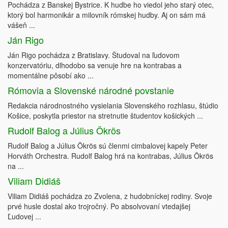
Pochádza z Banskej Bystrice. K hudbe ho viedol jeho starý otec,
ktorý bol harmonikár a milovník rómskej hudby. Aj on sám má
vášeň ...
Ján Rigo
Ján Rigo pochádza z Bratislavy. Študoval na ľudovom
konzervatóriu, dlhodobo sa venuje hre na kontrabas a
momentálne pôsobí ako ...
Rómovia a Slovenské národné povstanie
Redakcia národnostného vysielania Slovenského rozhlasu, štúdio
Košice, poskytla priestor na stretnutie študentov košických ...
Rudolf Balog a Július Ökrös
Rudolf Balog a Július Ökrös sú členmi cimbalovej kapely Peter
Horváth Orchestra. Rudolf Balog hrá na kontrabas, Július Ökrös
na ...
Viliam Didiáš
Viliam Didiáš pochádza zo Zvolena, z hudobníckej rodiny. Svoje
prvé husle dostal ako trojročný. Po absolvovaní vtedajšej
Ľudovej ...