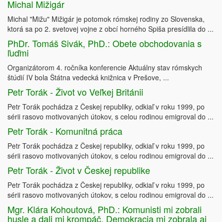
Michal Mižigár
Michal "Mižu" Mižigár je potomok rómskej rodiny zo Slovenska,
ktorá sa po 2. svetovej vojne z obcí horného Spiša presídlila do ...
PhDr. Tomáš Sivák, PhD.: Obete obchodovania s
ľuďmi
Organizátorom 4. ročníka konferencie Aktuálny stav rómskych
štúdií IV bola Štátna vedecká knižnica v Prešove, ...
Petr Torák - Život vo Veľkej Británii
Petr Torák pochádza z Českej republiky, odkiaľ v roku 1999, po
sérii rasovo motivovaných útokov, s celou rodinou emigroval do ...
Petr Torák - Komunitná práca
Petr Torák pochádza z Českej republiky, odkiaľ v roku 1999, po
sérii rasovo motivovaných útokov, s celou rodinou emigroval do ...
Petr Torák - Život v Českej republike
Petr Torák pochádza z Českej republiky, odkiaľ v roku 1999, po
sérii rasovo motivovaných útokov, s celou rodinou emigroval do ...
Mgr. Klára Kohoutová, PhD.: Komunisti mi zobrali
husle a dali mi krompáč. Demokracia mi zobrala aj