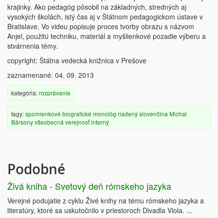
krajinky. Ako pedagóg pôsobil na základných, stredných aj
vysokých školách, istý čas aj v Štátnom pedagogickom ústave v
Bratislave. Vo videu popisuje proces tvorby obrazu s názvom
Anjel, použitú techniku, materiál a myšlienkové pozadie výberu a
stvárnenia témy.
copyright: Štátna vedecká knižnica v Prešove
zaznamenané: 04. 09. 2013
kategória:
rozprávanie
tagy:
spomienkové
biografické
monológ
riadený
slovenčina
Michal
Bársony
všeobecná verejnosť
interný
Podobné
Živá kniha - Svetový deň rómskeho jazyka
Verejné podujatie z cyklu Živé knihy na tému rómskeho jazyka a
literatúry, ktoré sa uskutočnilo v priestoroch Divadla Viola. ...