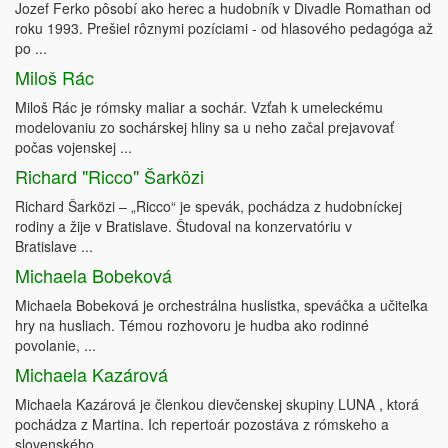
Jozef Ferko pôsobí ako herec a hudobník v Divadle Romathan od
roku 1993. Prešiel rôznymi pozíciami - od hlasového pedagóga až
po ...
Miloš Rác
Miloš Rác je rómsky maliar a sochár. Vzťah k umeleckému
modelovaniu zo sochárskej hliny sa u neho začal prejavovať
počas vojenskej ...
Richard "Ricco" Šarközi
Richard Šarközi – „Ricco“ je spevák, pochádza z hudobníckej
rodiny a žije v Bratislave. Študoval na konzervatóriu v
Bratislave ...
Michaela Bobeková
Michaela Bobeková je orchestrálna huslistka, speváčka a učiteľka
hry na husliach. Témou rozhovoru je hudba ako rodinné
povolanie, ...
Michaela Kazárová
Michaela Kazárová je členkou dievčenskej skupiny LUNA , ktorá
pochádza z Martina. Ich repertoár pozostáva z rómskeho a
slovenského ...