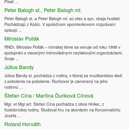
Písať ...
Peter Balogh st., Peter Balogh ml.
Peter Balogh st. a Peter Balogh ml. sú otec a syn, obaja huslisti.
Pochádzajú z Košíc. V spoločnom spomienkovom rozprávaní
opisujú ...
Miroslav Pollák
RNDr. Miroslav Pollák – rómskej téme sa venuje od roku 1998 v
spolupráci s viacerými mimovládnymi neziskovými organizáciami.
Svoje ...
Július Bandy
Július Bandy st. pochádza z rodiny, v ktorej sa muzikantstvo dedí
z pokolenia na pokolenie. Rozhovor je zameraný na jeho
rodinnú ...
Štefan Cína / Martina Ďuriková Cínová
Mgr. et Mgr.art. Štefan Cína pochádza z obce Hnilec, z
hudobníckej rodiny. Študoval hru na akordeón na Konzervatóriu
Jozefa ...
Roland Horváth