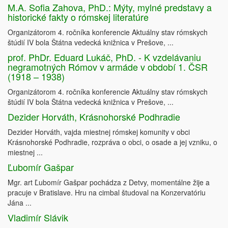
M.A. Sofia Zahova, PhD.: Mýty, mylné predstavy a
historické fakty o rómskej literatúre
Organizátorom 4. ročníka konferencie Aktuálny stav rómskych
štúdií IV bola Štátna vedecká knižnica v Prešove, ...
prof. PhDr. Eduard Lukáč, PhD. - K vzdelávaniu
negramotných Rómov v armáde v období 1. ČSR
(1918 – 1938)
Organizátorom 4. ročníka konferencie Aktuálny stav rómskych
štúdií IV bola Štátna vedecká knižnica v Prešove, ...
Dezider Horváth, Krásnohorské Podhradie
Dezider Horváth, vajda miestnej rómskej komunity v obci
Krásnohorské Podhradie, rozpráva o obci, o osade a jej vzniku, o
miestnej ...
Ľubomír Gašpar
Mgr. art Ľubomír Gašpar pochádza z Detvy, momentálne žije a
pracuje v Bratislave. Hru na cimbal študoval na Konzervatóriu
Jána ...
Vladimír Slávik