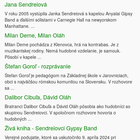
Jana Sendreiová
V roku 2005 vystúpila Janka Sendreiová s kapelou Anyalai Gipsy
Band a ďalšími sólistami v Carnegie Hall na newyorskom
Manhattane. ...
Milan Deme, Milan Oláh
Milan Deme pochádza z Klenovca, hrá na kontrabas. Je z
muzikantskej rodiny. Nemá hudobné vzdelanie, je samouk.
Pôsobí v kapele ...
Štefan Goroľ - rozprávanie
Štefan Goroľ je pedagógom na Základnej škole v Jarovniciach,
obci s najväčšou rómskou komunitou na Slovensku. V rozhovore
sa ...
Dalibor Cibuľa, Dávid Oláh
Bratranci Dalibor Cibuľa a Dávid Oláh pôsobia ako hudobníci so
skupinou Sendreiovci. V spoločnom rozhovore hovoria o
hudobných ...
Živá kniha - Sendreiovci Gypsy Band
Verejné podujatie, ktoré sa uskutočnilo 9. apríla 2024 pri