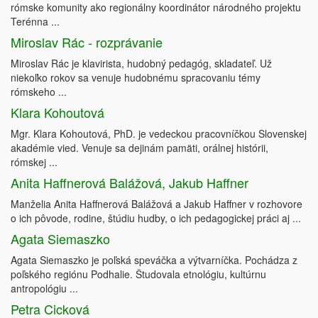
rómske komunity ako regionálny koordinátor národného projektu
Terénna ...
Miroslav Rác - rozprávanie
Miroslav Rác je klavirista, hudobný pedagóg, skladateľ. Už
niekoľko rokov sa venuje hudobnému spracovaniu témy
rómskeho ...
Klara Kohoutová
Mgr. Klara Kohoutová, PhD. je vedeckou pracovníčkou Slovenskej
akadémie vied. Venuje sa dejinám pamäti, orálnej histórii,
rómskej ...
Anita Haffnerová Balážová, Jakub Haffner
Manželia Anita Haffnerová Balážová a Jakub Haffner v rozhovore
o ich pôvode, rodine, štúdiu hudby, o ich pedagogickej práci aj ...
Agata Siemaszko
Agata Siemaszko je poľská speváčka a výtvarníčka. Pochádza z
poľského regiónu Podhalie. Študovala etnológiu, kultúrnu
antropológiu ...
Petra Cicková