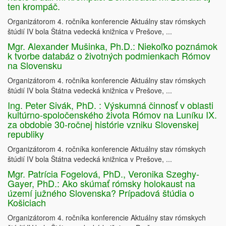
ten krompáč.
Organizátorom 4. ročníka konferencie Aktuálny stav rómskych
štúdií IV bola Štátna vedecká knižnica v Prešove, ...
Mgr. Alexander Mušinka, Ph.D.: Niekoľko poznámok
k tvorbe databáz o životných podmienkach Rómov
na Slovensku
Organizátorom 4. ročníka konferencie Aktuálny stav rómskych
štúdií IV bola Štátna vedecká knižnica v Prešove, ...
Ing. Peter Sivák, PhD. : Výskumná činnosť v oblasti
kultúrno-spoločenského života Rómov na Luníku IX.
za obdobie 30-ročnej histórie vzniku Slovenskej
republiky
Organizátorom 4. ročníka konferencie Aktuálny stav rómskych
štúdií IV bola Štátna vedecká knižnica v Prešove, ...
Mgr. Patrícia Fogelová, PhD., Veronika Szeghy-
Gayer, PhD.: Ako skúmať rómsky holokaust na
území južného Slovenska? Prípadová štúdia o
Košiciach
Organizátorom 4. ročníka konferencie Aktuálny stav rómskych