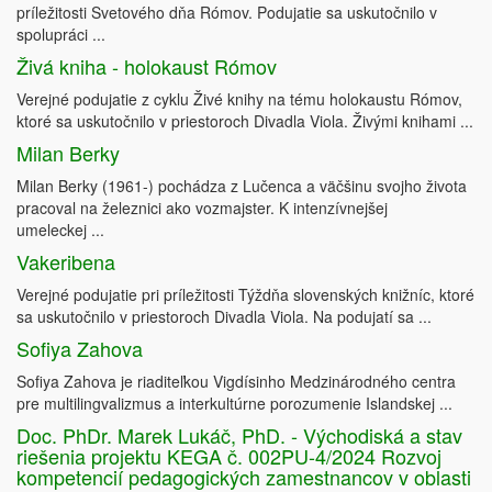
príležitosti Svetového dňa Rómov. Podujatie sa uskutočnilo v
spolupráci ...
Živá kniha - holokaust Rómov
Verejné podujatie z cyklu Živé knihy na tému holokaustu Rómov,
ktoré sa uskutočnilo v priestoroch Divadla Viola. Živými knihami ...
Milan Berky
Milan Berky (1961-) pochádza z Lučenca a väčšinu svojho života
pracoval na železnici ako vozmajster. K intenzívnejšej
umeleckej ...
Vakeribena
Verejné podujatie pri príležitosti Týždňa slovenských knižníc, ktoré
sa uskutočnilo v priestoroch Divadla Viola. Na podujatí sa ...
Sofiya Zahova
Sofiya Zahova je riaditeľkou Vigdísinho Medzinárodného centra
pre multilingvalizmus a interkultúrne porozumenie Islandskej ...
Doc. PhDr. Marek Lukáč, PhD. - Východiská a stav
riešenia projektu KEGA č. 002PU-4/2024 Rozvoj
kompetencií pedagogických zamestnancov v oblasti