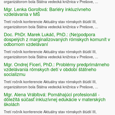
organizátorom bola Štátna vedecká knižnica v Prešove, ...
Mgr. Lenka Goroľová: Bariéry inkluzívneho
vzdelávania v MŠ
Tretí ročník konferencie Aktuálny stav rómskych štúdií III,
organizátorom bola Štátna vedecká knižnica v Prešove, ...
Doc. PhDr. Marek Lukáč, PhD.: (Ne)podpora
dospelých z marginalizovaných rómskych komunít v
odbornom vzdelávaní
Tretí ročník konferencie Aktuálny stav rómskych štúdií III,
organizátorom bola Štátna vedecká knižnica v Prešove, ...
Mgr. Ondrej Ficeri, PhD.: Problémy predprimárneho
vzdelávania rómskych detí v období štátneho
socializmu
Tretí ročník konferencie Aktuálny stav rómskych štúdií III,
organizátorom bola Štátna vedecká knižnica v Prešove, ...
Mgr. Alena Vrábľová: Pomáhajúci profesionáli -
dôležitá súčasť inkluzívnej edukácie v materských
školách
Tretí ročník konferencie Aktuálny stav rómskych štúdií III,