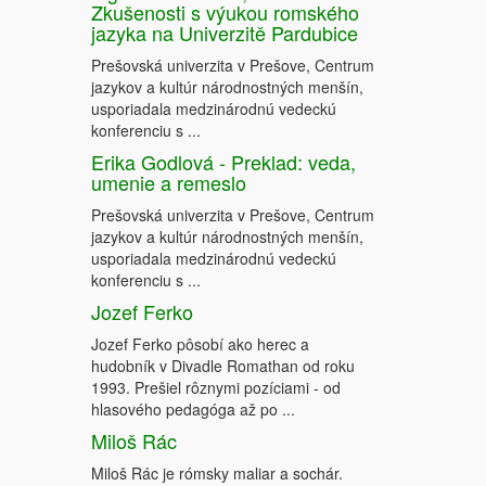
Zkušenosti s výukou romského
jazyka na Univerzitě Pardubice
Prešovská univerzita v Prešove, Centrum
jazykov a kultúr národnostných menšín,
usporiadala medzinárodnú vedeckú
konferenciu s ...
Erika Godlová - Preklad: veda,
umenie a remeslo
Prešovská univerzita v Prešove, Centrum
jazykov a kultúr národnostných menšín,
usporiadala medzinárodnú vedeckú
konferenciu s ...
Jozef Ferko
Jozef Ferko pôsobí ako herec a
hudobník v Divadle Romathan od roku
1993. Prešiel rôznymi pozíciami - od
hlasového pedagóga až po ...
Miloš Rác
Miloš Rác je rómsky maliar a sochár.