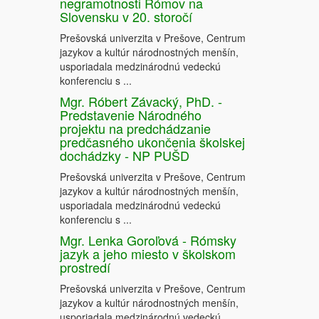
negramotnosti Rómov na
Slovensku v 20. storočí
Prešovská univerzita v Prešove, Centrum
jazykov a kultúr národnostných menšín,
usporiadala medzinárodnú vedeckú
konferenciu s ...
Mgr. Róbert Závacký, PhD. -
Predstavenie Národného
projektu na predchádzanie
predčasného ukončenia školskej
dochádzky - NP PUŠD
Prešovská univerzita v Prešove, Centrum
jazykov a kultúr národnostných menšín,
usporiadala medzinárodnú vedeckú
konferenciu s ...
Mgr. Lenka Goroľová - Rómsky
jazyk a jeho miesto v školskom
prostredí
Prešovská univerzita v Prešove, Centrum
jazykov a kultúr národnostných menšín,
usporiadala medzinárodnú vedeckú