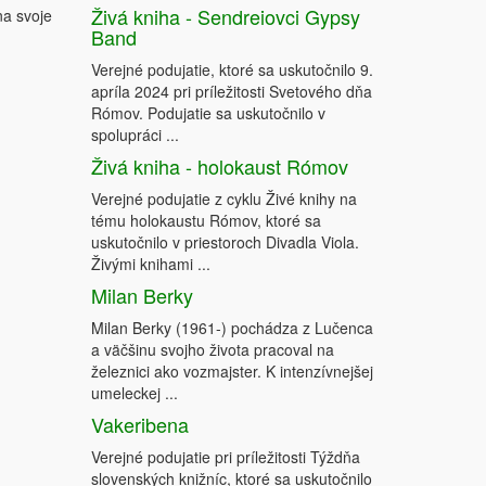
Živá kniha - Sendreiovci Gypsy
na svoje
Band
Verejné podujatie, ktoré sa uskutočnilo 9.
apríla 2024 pri príležitosti Svetového dňa
Rómov. Podujatie sa uskutočnilo v
spolupráci ...
Živá kniha - holokaust Rómov
Verejné podujatie z cyklu Živé knihy na
tému holokaustu Rómov, ktoré sa
uskutočnilo v priestoroch Divadla Viola.
Živými knihami ...
Milan Berky
Milan Berky (1961-) pochádza z Lučenca
a väčšinu svojho života pracoval na
železnici ako vozmajster. K intenzívnejšej
umeleckej ...
Vakeribena
Verejné podujatie pri príležitosti Týždňa
slovenských knižníc, ktoré sa uskutočnilo