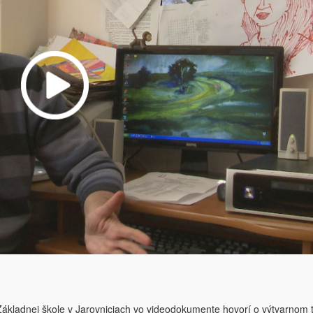
a Základnej škole v Jarovniciach vo videodokumente hovorí o výtvarnom 