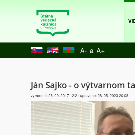
VI
A-
a
A+
Ján Sajko - o výtvarnom ta
vytvorené:
28. 09. 2017 12:21
upravené:
08. 05. 2023 20:08