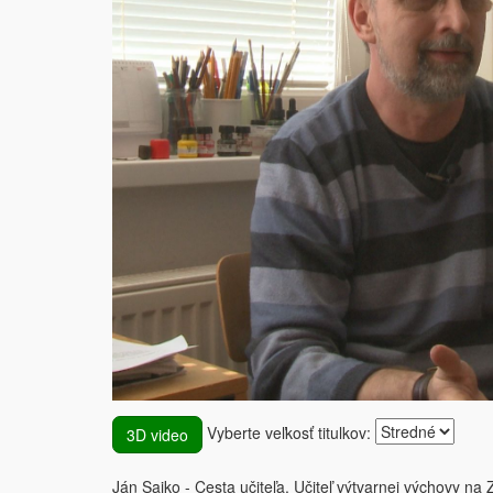
Vyberte veľkosť titulkov:
3D video
Ján Sajko - Cesta učiteľa. Učiteľ výtvarnej výchovy n