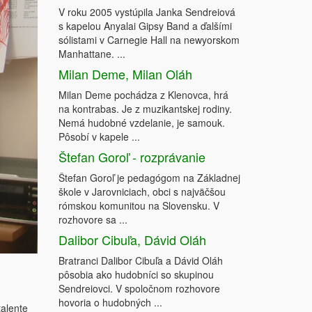
V roku 2005 vystúpila Janka Sendreiová
s kapelou Anyalai Gipsy Band a ďalšími
sólistami v Carnegie Hall na newyorskom
Manhattane. ...
Milan Deme, Milan Oláh
Milan Deme pochádza z Klenovca, hrá
na kontrabas. Je z muzikantskej rodiny.
Nemá hudobné vzdelanie, je samouk.
Pôsobí v kapele ...
Štefan Goroľ - rozprávanie
Štefan Goroľ je pedagógom na Základnej
škole v Jarovniciach, obci s najväčšou
rómskou komunitou na Slovensku. V
rozhovore sa ...
Dalibor Cibuľa, Dávid Oláh
Bratranci Dalibor Cibuľa a Dávid Oláh
pôsobia ako hudobníci so skupinou
Sendreiovci. V spoločnom rozhovore
hovoria o hudobných ...
talente