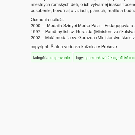
miestnych rómskych detí, o ich výtvarnej inakosti oce
pôsobenie, hovorí aj o víziách, plánoch, realite a budú
Ocenenia učiteľa:
2000 — Medaila Szinyei Merse Pála – Pedagógovia a 
1997 – Pamätný list sv. Gorazda (Ministerstvo školstv
2002 – Malá medaila sv. Gorazda (Ministerstvo školst
copyright: Štátna vedecká knižnica v Prešove
kategória:
rozprávanie
tagy:
spomienkové
faktografické
mo