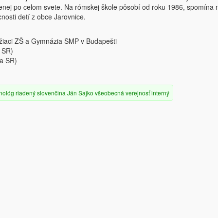
nenej po celom svete. Na rómskej škole pôsobí od roku 1986, spomína 
cnosti detí z obce Jarovnice.
žiaci ZŠ a Gymnázia SMP v Budapešti
a SR)
va SR)
nológ
riadený
slovenčina
Ján Sajko
všeobecná verejnosť
interný