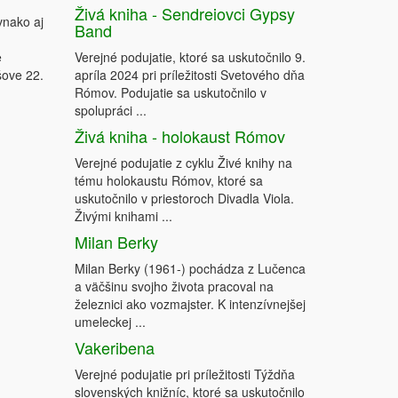
Živá kniha - Sendreiovci Gypsy
vnako aj
Band
e
Verejné podujatie, ktoré sa uskutočnilo 9.
šove 22.
apríla 2024 pri príležitosti Svetového dňa
Rómov. Podujatie sa uskutočnilo v
spolupráci ...
Živá kniha - holokaust Rómov
Verejné podujatie z cyklu Živé knihy na
tému holokaustu Rómov, ktoré sa
uskutočnilo v priestoroch Divadla Viola.
Živými knihami ...
Milan Berky
Milan Berky (1961-) pochádza z Lučenca
a väčšinu svojho života pracoval na
železnici ako vozmajster. K intenzívnejšej
umeleckej ...
Vakeribena
Verejné podujatie pri príležitosti Týždňa
slovenských knižníc, ktoré sa uskutočnilo