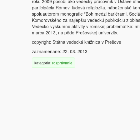
roku 2009 pôsobí ako vedecký pracovník v Ústave etnoló
participácia Rómov, ľudová religiozita, náboženské k
spoluautorom monografie "Boh medzi bariérami. Sociá
Komorovského za najlepšiu vedeckú publikáciu z oblas
Vedecko-výskumné aktivity v rómskej problematike: min
marca 2013, na pôde Prešovskej univerzity.
copyright: Štátna vedecká knižnica v Prešove
zaznamenané: 22. 03. 2013
kategória:
rozprávanie