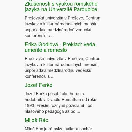
Zkušenosti s výukou romského
jazyka na Univerzitě Pardubice
Prešovská univerzita v Prešove, Centrum
jazykov a kultúr národnostných menšín,
usporiadala medzinárodnú vedeckú
konferenciu s ...
Erika Godlová - Preklad: veda,
umenie a remeslo
Prešovská univerzita v Prešove, Centrum
jazykov a kultúr národnostných menšín,
usporiadala medzinárodnú vedeckú
konferenciu s ...
Jozef Ferko
Jozef Ferko pôsobí ako herec a
hudobník v Divadle Romathan od roku
1993. Prešiel rôznymi pozíciami - od
hlasového pedagóga až po ...
Miloš Rác
Miloš Rác je rómsky maliar a sochár.