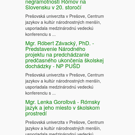
negramotnosti Rómov na
Slovensku v 20. storočí
Prešovská univerzita v Prešove, Centrum
jazykov a kultúr národnostných menšín,
usporiadala medzinárodnú vedeckú
konferenciu s ...
Mgr. Róbert Závacký, PhD. -
Predstavenie Národného
projektu na predchádzanie
predčasného ukončenia školskej
dochádzky - NP PUŠD
Prešovská univerzita v Prešove, Centrum
jazykov a kultúr národnostných menšín,
usporiadala medzinárodnú vedeckú
konferenciu s ...
Mgr. Lenka Goroľová - Rómsky
jazyk a jeho miesto v školskom
prostredí
Prešovská univerzita v Prešove, Centrum
jazykov a kultúr národnostných menšín,
usporiadala medzinárodnú vedeckú