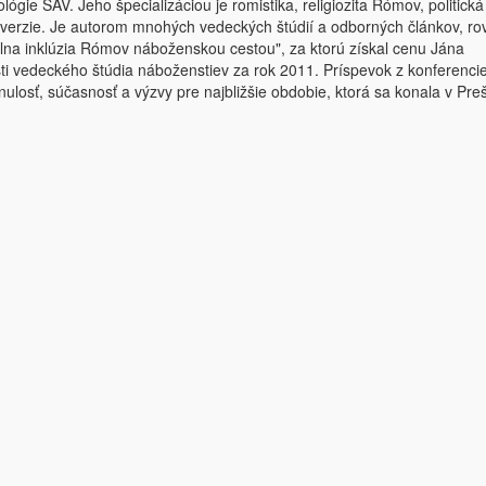
gie SAV. Jeho špecializáciou je romistika, religiozita Rómov, politická
onverzie. Je autorom mnohých vedeckých štúdií a odborných článkov, ro
lna inklúzia Rómov náboženskou cestou", za ktorú získal cenu Jána
ti vedeckého štúdia náboženstiev za rok 2011. Príspevok z konferenci
ulosť, súčasnosť a výzvy pre najbližšie obdobie, ktorá sa konala v Pre