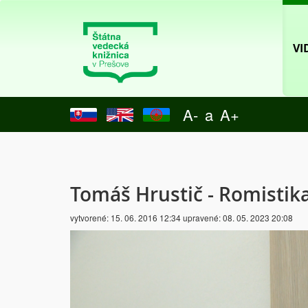
VI
A-
a
A+
Tomáš Hrustič - Romistika
vytvorené:
15. 06. 2016 12:34
upravené:
08. 05. 2023 20:08