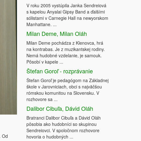
V roku 2005 vystúpila Janka Sendreiová
s kapelou Anyalai Gipsy Band a ďalšími
sólistami v Carnegie Hall na newyorskom
Manhattane. ...
Milan Deme, Milan Oláh
Milan Deme pochádza z Klenovca, hrá
na kontrabas. Je z muzikantskej rodiny.
Nemá hudobné vzdelanie, je samouk.
Pôsobí v kapele ...
Štefan Goroľ - rozprávanie
Štefan Goroľ je pedagógom na Základnej
škole v Jarovniciach, obci s najväčšou
rómskou komunitou na Slovensku. V
rozhovore sa ...
Dalibor Cibuľa, Dávid Oláh
Bratranci Dalibor Cibuľa a Dávid Oláh
pôsobia ako hudobníci so skupinou
Sendreiovci. V spoločnom rozhovore
. Od
hovoria o hudobných ...