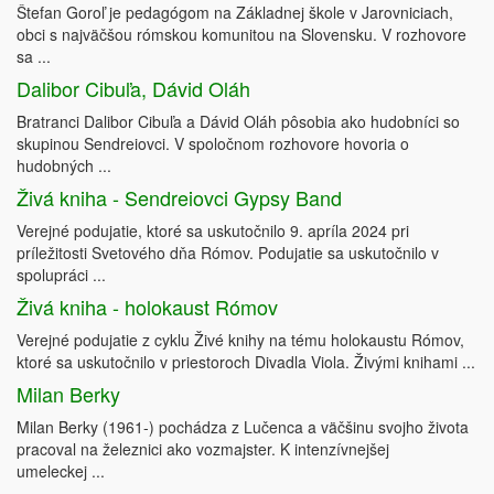
Štefan Goroľ je pedagógom na Základnej škole v Jarovniciach,
obci s najväčšou rómskou komunitou na Slovensku. V rozhovore
sa ...
Dalibor Cibuľa, Dávid Oláh
Bratranci Dalibor Cibuľa a Dávid Oláh pôsobia ako hudobníci so
skupinou Sendreiovci. V spoločnom rozhovore hovoria o
hudobných ...
Živá kniha - Sendreiovci Gypsy Band
Verejné podujatie, ktoré sa uskutočnilo 9. apríla 2024 pri
príležitosti Svetového dňa Rómov. Podujatie sa uskutočnilo v
spolupráci ...
Živá kniha - holokaust Rómov
Verejné podujatie z cyklu Živé knihy na tému holokaustu Rómov,
ktoré sa uskutočnilo v priestoroch Divadla Viola. Živými knihami ...
Milan Berky
Milan Berky (1961-) pochádza z Lučenca a väčšinu svojho života
pracoval na železnici ako vozmajster. K intenzívnejšej
umeleckej ...