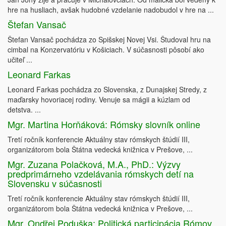
hre na husliach, avšak hudobné vzdelanie nadobudol v hre na ...
Štefan Vansač
Štefan Vansač pochádza zo Spišskej Novej Vsi. Študoval hru na
cimbal na Konzervatóriu v Košiciach. V súčasnosti pôsobí ako
učiteľ ...
Leonard Farkas
Leonard Farkas pochádza zo Slovenska, z Dunajskej Stredy, z
maďarsky hovoriacej rodiny. Venuje sa mágii a kúzlam od
detstva. ...
Mgr. Martina Horňáková: Rómsky slovník online
Tretí ročník konferencie Aktuálny stav rómskych štúdií III,
organizátorom bola Štátna vedecká knižnica v Prešove, ...
Mgr. Zuzana Polačková, M.A., PhD.: Výzvy
predprimárneho vzdelávania rómskych detí na
Slovensku v súčasnosti
Tretí ročník konferencie Aktuálny stav rómskych štúdií III,
organizátorom bola Štátna vedecká knižnica v Prešove, ...
Mgr. Ondřej Poduška: Politická participácia Rómov