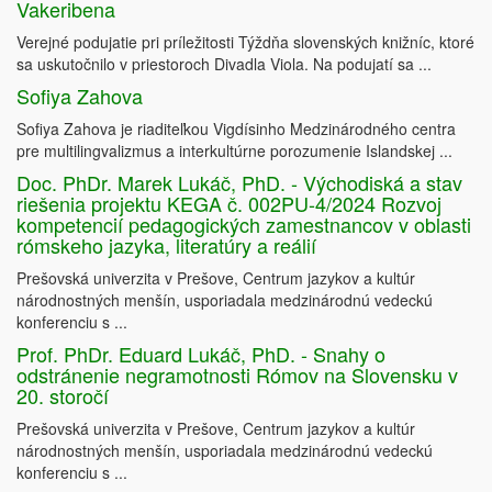
Vakeribena
Verejné podujatie pri príležitosti Týždňa slovenských knižníc, ktoré
sa uskutočnilo v priestoroch Divadla Viola. Na podujatí sa ...
Sofiya Zahova
Sofiya Zahova je riaditeľkou Vigdísinho Medzinárodného centra
pre multilingvalizmus a interkultúrne porozumenie Islandskej ...
Doc. PhDr. Marek Lukáč, PhD. - Východiská a stav
riešenia projektu KEGA č. 002PU-4/2024 Rozvoj
kompetencií pedagogických zamestnancov v oblasti
rómskeho jazyka, literatúry a reálií
Prešovská univerzita v Prešove, Centrum jazykov a kultúr
národnostných menšín, usporiadala medzinárodnú vedeckú
konferenciu s ...
Prof. PhDr. Eduard Lukáč, PhD. - Snahy o
odstránenie negramotnosti Rómov na Slovensku v
20. storočí
Prešovská univerzita v Prešove, Centrum jazykov a kultúr
národnostných menšín, usporiadala medzinárodnú vedeckú
konferenciu s ...