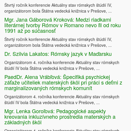
Štvrtý ročník konferencie Aktuálny stav rómskych štúdií IV,
organizátorom bola Štátna vedecká knižnica v Prešove, ...
Mgr. Jana Gáborová Kroková: Medzi riadkami
literárnej tvorby Rómov v Romano nevo ľil od roku
1991 až po súčasnosť
Štvrtý ročník konferencie Aktuálny stav rómskych štúdií IV,
organizátorom bola Štátna vedecká knižnica v Prešove, ...
Dr. Szilvia Lakatos: Rómsky jazyk v Maďarsku
Organizátorom 4. ročníka konferencie Aktuálny stav rómskych
štúdií IV bola Štátna vedecká knižnica v Prešove, ...
PaedDr. Alena Vrábľová: Špecifiká psychickej
záťaže učiteliek materských škôl pri práci s deťmi z
marginalizovaných rómskych komunít
Organizátorom 4. ročníka konferencie Aktuálny stav rómskych
štúdií IV bola Štátna vedecká knižnica v Prešove, ...
Mgr. Lenka Goroľová: Pedagogické aspekty
kreovania inkluzívneho prostredia materských a
základných škôl
Organizátorom 4. ročníka konferencie Aktuálny stav rómskych