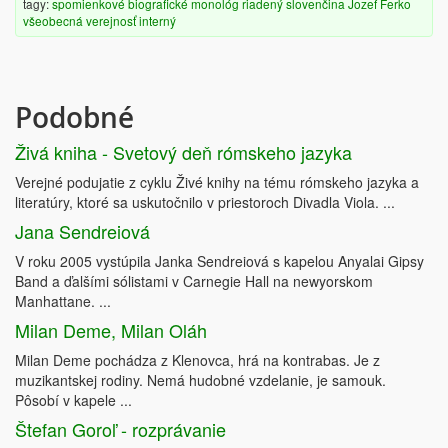
tagy:
spomienkové
biografické
monológ
riadený
slovenčina
Jozef Ferko
všeobecná verejnosť
interný
Podobné
Živá kniha - Svetový deň rómskeho jazyka
Verejné podujatie z cyklu Živé knihy na tému rómskeho jazyka a
literatúry, ktoré sa uskutočnilo v priestoroch Divadla Viola. ...
Jana Sendreiová
V roku 2005 vystúpila Janka Sendreiová s kapelou Anyalai Gipsy
Band a ďalšími sólistami v Carnegie Hall na newyorskom
Manhattane. ...
Milan Deme, Milan Oláh
Milan Deme pochádza z Klenovca, hrá na kontrabas. Je z
muzikantskej rodiny. Nemá hudobné vzdelanie, je samouk.
Pôsobí v kapele ...
Štefan Goroľ - rozprávanie