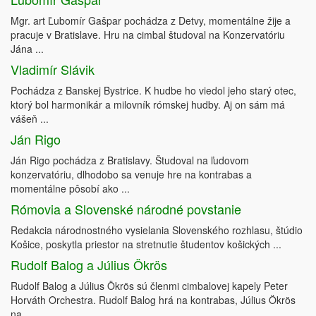
Mgr. art Ľubomír Gašpar pochádza z Detvy, momentálne žije a
pracuje v Bratislave. Hru na cimbal študoval na Konzervatóriu
Jána ...
Vladimír Slávik
Pochádza z Banskej Bystrice. K hudbe ho viedol jeho starý otec,
ktorý bol harmonikár a milovník rómskej hudby. Aj on sám má
vášeň ...
Ján Rigo
Ján Rigo pochádza z Bratislavy. Študoval na ľudovom
konzervatóriu, dlhodobo sa venuje hre na kontrabas a
momentálne pôsobí ako ...
Rómovia a Slovenské národné povstanie
Redakcia národnostného vysielania Slovenského rozhlasu, štúdio
Košice, poskytla priestor na stretnutie študentov košických ...
Rudolf Balog a Július Ökrös
Rudolf Balog a Július Ökrös sú členmi cimbalovej kapely Peter
Horváth Orchestra. Rudolf Balog hrá na kontrabas, Július Ökrös
na ...