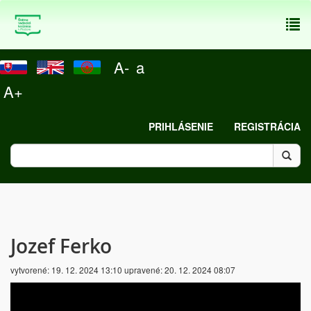
To
nav
A-
a
A+
PRIHLÁSENIE
REGISTRÁCIA
Jozef Ferko
vytvorené:
19. 12. 2024 13:10
upravené:
20. 12. 2024 08:07