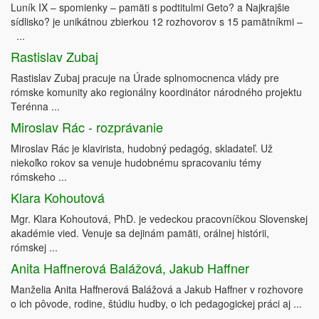
Luník IX – spomienky – pamäti s podtitulmi Geto? a Najkrajšie
sídlisko? je unikátnou zbierkou 12 rozhovorov s 15 pamätníkmi –
...
Rastislav Zubaj
Rastislav Zubaj pracuje na Úrade splnomocnenca vlády pre
rómske komunity ako regionálny koordinátor národného projektu
Terénna ...
Miroslav Rác - rozprávanie
Miroslav Rác je klavirista, hudobný pedagóg, skladateľ. Už
niekoľko rokov sa venuje hudobnému spracovaniu témy
rómskeho ...
Klara Kohoutová
Mgr. Klara Kohoutová, PhD. je vedeckou pracovníčkou Slovenskej
akadémie vied. Venuje sa dejinám pamäti, orálnej histórii,
rómskej ...
Anita Haffnerová Balážová, Jakub Haffner
Manželia Anita Haffnerová Balážová a Jakub Haffner v rozhovore
o ich pôvode, rodine, štúdiu hudby, o ich pedagogickej práci aj ...