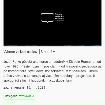
Vyberte veľkosť titulkov:
Jozef Ferko pôsobí ako herec a hudobník v Divadle Romathan od
roku 1993. Prešiel rôznymi pozíciami - od hlasového pedagóga až
po korepetítora. Vyštudoval konzervatórium v Košiciach. Okrem
práce v divadle sa venuje aj vlastným hudobným projektom, či
spolupráci s inými hudobníkmi a zoskupeniami.
zaznamenané: 15. 11. 2023
kategória:
rozprávanie