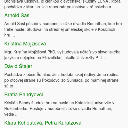
Bronislava Cicková, je členkou dievčenskej skupiny LUNA , ktorá
pochádza z Martina. Ich repertoár pozostáva z rómskeho a ...
Arnold Sási
Arnold Sási pôsobí v hudobnej zložke divadla Romathan, kde hrá
tretie husle. Študoval na strednej umeleckej škole v Košiciach
hru ...
Kristína Mojžišová
Mgr. Kristína Mojžišová,PhD. vyštudovala učiteľstvo slovenského
jazyka a dejepisu na Filozofickej fakulte Univerzity P. J. ...
Dávid Štajer
Pochádza z obce Šumiac. Je z hudobníckej rodiny. Jeho rodina
po otcovej strane sú Pokošovci zo Šumiaca, po maminej strane
sú to ...
Bratia Bandyovci
Kristián Bandy študuje hru na husle na Katolíckej univerzite v
Ružomberku. Hosťuje v hudobnej zložke divadla Romathan,
vedie ...
Klara Kohoutová, Petra Kurutzová