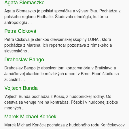
Agata Siemaszko
Agata Siemaszko je poľská speváčka a výtvarníčka. Pochádza z
poľského regiónu Podhalie. Študovala etnológiu, kultúrnu
antropológiu ...
Petra Cicková
Petra Cicková je členkou dievčenskej skupiny LUNA , ktorá
pochádza z Martina. Ich repertoár pozostáva z rómskeho a
slovenského ...
Drahoslav Bango
Drahoslav Bango je absolventom konzervatória v Bratislave a
Janáčkovej akadémie múzických umení v Brne. Popri štúdiu sa
zúčastnil ...
Vojtech Bunda
Vojtech Bunda pochádza z Košíc, z hudobníckej rodiny. Od
detstva sa venuje hre na kontrabas. Pôsobil v hudobnej zložke
mnohých ...
Marek Michael Konček
Marek Michael Konček pochádza z hudobného rodu Končekovcov