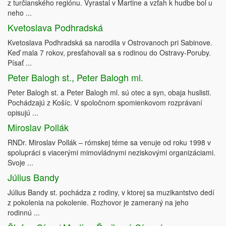
z turčianského regiónu. Vyrastal v Martine a vzťah k hudbe bol u
neho ...
Kvetoslava Podhradská
Kvetoslava Podhradská sa narodila v Ostrovanoch pri Sabinove.
Keď mala 7 rokov, presťahovali sa s rodinou do Ostravy-Poruby.
Písať ...
Peter Balogh st., Peter Balogh ml.
Peter Balogh st. a Peter Balogh ml. sú otec a syn, obaja huslisti.
Pochádzajú z Košíc. V spoločnom spomienkovom rozprávaní
opisujú ...
Miroslav Pollák
RNDr. Miroslav Pollák – rómskej téme sa venuje od roku 1998 v
spolupráci s viacerými mimovládnymi neziskovými organizáciami.
Svoje ...
Július Bandy
Július Bandy st. pochádza z rodiny, v ktorej sa muzikantstvo dedí
z pokolenia na pokolenie. Rozhovor je zameraný na jeho
rodinnú ...