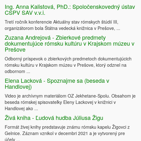
Ing. Anna Kalistová, PhD.: Spoločenskovedný ústav
CSPV SAV v.v.i.
Tretí ročník konferencie Aktuálny stav rómskych štúdií III,
organizátorom bola Štátna vedecká knižnica v Prešove, ...
Zuzana Andrejová - Zbierkové predmety
dokumentujúce rómsku kultúru v Krajskom múzeu v
Prešove
Odborný príspevok o zbierkových predmetoch dokumentujúcich
rómsku kultúru v Krajskom múzeu v Prešove, ktorý odznel na
odbornom ...
Elena Lacková - Spoznajme sa (beseda v
Handlovej)
Video je archívnym materiálom OZ Jekhetane-Spolu. Obsahom je
beseda rómskej spisovateľky Eleny Lackovej v knižnici v
Handlovej ako ...
Živá kniha - Ľudová hudba Júliusa Žigu
Formát živej knihy predstavuje známu rómsku kapelu Žigovci z
Gelnice. Záznam vznikol v decembri 2021 a je vytvorený pre
účely ...