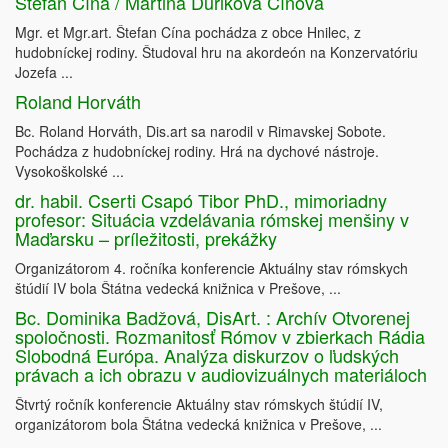
Štefan Cína / Martina Ďuriková Cínová
Mgr. et Mgr.art. Štefan Cína pochádza z obce Hnilec, z
hudobníckej rodiny. Študoval hru na akordeón na Konzervatóriu
Jozefa ...
Roland Horváth
Bc. Roland Horváth, Dis.art sa narodil v Rimavskej Sobote.
Pochádza z hudobníckej rodiny. Hrá na dychové nástroje.
Vysokoškolské ...
dr. habil. Cserti Csapó Tibor PhD., mimoriadny
profesor: Situácia vzdelávania rómskej menšiny v
Maďarsku – príležitosti, prekážky
Organizátorom 4. ročníka konferencie Aktuálny stav rómskych
štúdií IV bola Štátna vedecká knižnica v Prešove, ...
Bc. Dominika Badžová, DisArt. : Archív Otvorenej
spoločnosti. Rozmanitosť Rómov v zbierkach Rádia
Slobodná Európa. Analýza diskurzov o ľudských
právach a ich obrazu v audiovizuálnych materiáloch
Štvrtý ročník konferencie Aktuálny stav rómskych štúdií IV,
organizátorom bola Štátna vedecká knižnica v Prešove, ...