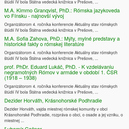
štúdií IV bola Štátna vedecká knižnica v Prešove, ...
M.A. Kimmo Granqvist, PhD.: Rómska jazykoveda
vo Fínsku - najnovší vývoj
Organizátorom 4. ročníka konferencie Aktuálny stav rómskych
štúdií IV bola Štátna vedecká knižnica v Prešove, ...
M.A. Sofia Zahova, PhD.: Mýty, mylné predstavy a
historické fakty o rómskej literatúre
Organizátorom 4. ročníka konferencie Aktuálny stav rómskych
štúdií IV bola Štátna vedecká knižnica v Prešove, ...
prof. PhDr. Eduard Lukáč, PhD. - K vzdelávaniu
negramotných Rómov v armáde v období 1. ČSR
(1918 – 1938)
Organizátorom 4. ročníka konferencie Aktuálny stav rómskych
štúdií IV bola Štátna vedecká knižnica v Prešove, ...
Dezider Horváth, Krásnohorské Podhradie
Dezider Horváth, vajda miestnej rómskej komunity v obci
Krásnohorské Podhradie, rozpráva o obci, o osade a jej vzniku, o
miestnej ...
Ľubomír Gašpar