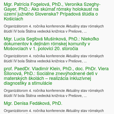
Mgr. Patrícia Fogelová, PhD., Veronika Szeghy-
Gayer, PhD.: Ako skúmať rómsky holokaust na
území južného Slovenska? Prípadová štúdia o
Košiciach
Organizátorom 4. ročníka konferencie Aktuálny stav rómskych
štúdií IV bola Štátna vedecká knižnica v Prešove, ...
Mgr. Lucia Segľová Mušinková, PhD.: Niekoľko
dokumentov k dejinám rómskej komunity v
Mošovciach v 1. polovici 20. storočia
Organizátorom 4. ročníka konferencie Aktuálny stav rómskych
štúdií IV bola Štátna vedecká knižnica v Prešove, ...
prof. PaedDr. Vladimír Klein, PhD., doc. PhDr. Viera
Šilonová, PhD.: Sociálne znevýhodnené deti v
materských školách – realizácia inkluzívnej
diagnostiky a stimulácie
Organizátorom 4. ročníka konferencie Aktuálny stav rómskych
štúdií IV bola Štátna vedecká knižnica v Prešove, ...
Mgr. Denisa Fedáková, PhD.
Organizátorom 4. ročníka konferencie Aktuálny stav rómskych