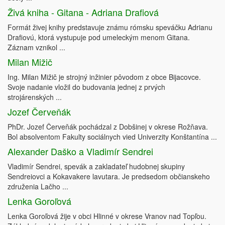
Živá kniha - Gitana - Adriana Drafiová
Formát živej knihy predstavuje známu rómsku speváčku Adrianu
Drafiovú, ktorá vystupuje pod umeleckým menom Gitana.
Záznam vznikol ...
Milan Mižič
Ing. Milan Mižič je strojný inžinier pôvodom z obce Bijacovce.
Svoje nadanie vložil do budovania jednej z prvých
strojárenských ...
Jozef Červeňák
PhDr. Jozef Červeňák pochádzal z Dobšinej v okrese Rožňava.
Bol absolventom Fakulty sociálnych vied Univerzity Konštantína ...
Alexander Daško a Vladimír Sendrei
Vladimír Sendrei, spevák a zakladateľ hudobnej skupiny
Sendreiovci a Kokavakere lavutara. Je predsedom občianskeho
združenia Lačho ...
Lenka Goroľová
Lenka Goroľová žije v obci Hlinné v okrese Vranov nad Topľou.