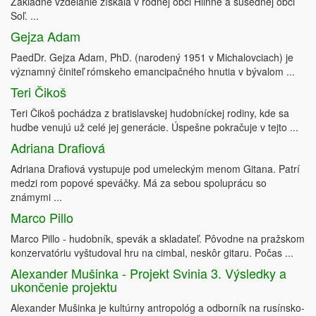
Základné vzdelanie získala v rodnej obci Hlinné a susednej obci
Soľ. ...
Gejza Adam
PaedDr. Gejza Adam, PhD. (narodený 1951 v Michalovciach) je
významný činiteľ rómskeho emancipačného hnutia v bývalom ...
Teri Čikoš
Teri Čikoš pochádza z bratislavskej hudobníckej rodiny, kde sa
hudbe venujú už celé jej generácie. Úspešne pokračuje v tejto ...
Adriana Drafiová
Adriana Drafiová vystupuje pod umeleckým menom Gitana. Patrí
medzi rom popové speváčky. Má za sebou spoluprácu so
známymi ...
Marco Pillo
Marco Pillo - hudobník, spevák a skladateľ. Pôvodne na pražskom
konzervatóriu vyštudoval hru na cimbal, neskôr gitaru. Počas ...
Alexander Mušinka - Projekt Svinia 3. Výsledky a
ukončenie projektu
Alexander Mušinka je kultúrny antropológ a odborník na rusínsko-