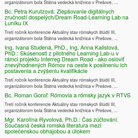
organizátorom bola Štátna vedecká knižnica v Prešove, ...
Bc. Petra Kurutzová: Zlepšovanie digitálnych
zručností dospelých/Dream Road-Learning Lab na
Luníku IX
Tretí ročník konferencie Aktuálny stav rómskych štúdií III,
organizátorom bola Štátna vedecká knižnica v Prešove, ...
Ing. Ivana Studená, PhD., Ing. Anna Kalistová,
PhD.: Skúsenosti z pilotného Learning Lab-u v
rámci projektu Interreg Dream Road - ako osloviť
znevýhodnených Rómov na ceste k posilneniu ich
postavenia a zvýšeniu kvalifikácie
Tretí ročník konferencie Aktuálny stav rómskych štúdií III,
organizátorom bola Štátna vedecká knižnica v Prešove, ...
Bc. Roman Goroľ: Rómovia a rómsky jazyk v RTVS
Tretí ročník konferencie Aktuálny stav rómskych štúdií III,
organizátorom bola Štátna vedecká knižnica v Prešove, ...
Mgr. Karolína Ryvolová, Ph.D.: Čas zúčtování.
Současná česká romská literatura mezi
společenskou obhajobou a útokem