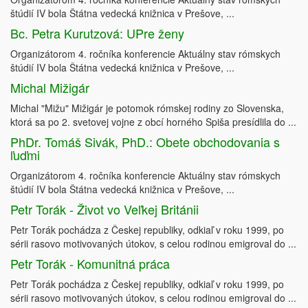
štúdií IV bola Štátna vedecká knižnica v Prešove, ...
Bc. Petra Kurutzová: UPre ženy
Organizátorom 4. ročníka konferencie Aktuálny stav rómskych
štúdií IV bola Štátna vedecká knižnica v Prešove, ...
Michal Mižigár
Michal "Mižu" Mižigár je potomok rómskej rodiny zo Slovenska,
ktorá sa po 2. svetovej vojne z obcí horného Spiša presídlila do ...
PhDr. Tomáš Sivák, PhD.: Obete obchodovania s
ľuďmi
Organizátorom 4. ročníka konferencie Aktuálny stav rómskych
štúdií IV bola Štátna vedecká knižnica v Prešove, ...
Petr Torák - Život vo Veľkej Británii
Petr Torák pochádza z Českej republiky, odkiaľ v roku 1999, po
sérii rasovo motivovaných útokov, s celou rodinou emigroval do ...
Petr Torák - Komunitná práca
Petr Torák pochádza z Českej republiky, odkiaľ v roku 1999, po
sérii rasovo motivovaných útokov, s celou rodinou emigroval do ...