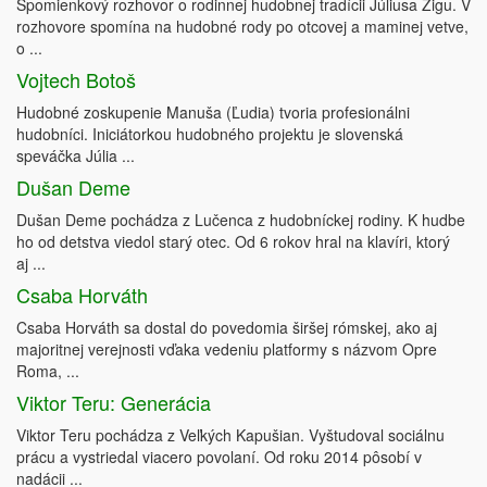
Spomienkový rozhovor o rodinnej hudobnej tradícii Júliusa Žigu. V
rozhovore spomína na hudobné rody po otcovej a maminej vetve,
o ...
Vojtech Botoš
Hudobné zoskupenie Manuša (Ľudia) tvoria profesionálni
hudobníci. Iniciátorkou hudobného projektu je slovenská
speváčka Júlia ...
Dušan Deme
Dušan Deme pochádza z Lučenca z hudobníckej rodiny. K hudbe
ho od detstva viedol starý otec. Od 6 rokov hral na klavíri, ktorý
aj ...
Csaba Horváth
Csaba Horváth sa dostal do povedomia širšej rómskej, ako aj
majoritnej verejnosti vďaka vedeniu platformy s názvom Opre
Roma, ...
Viktor Teru: Generácia
Viktor Teru pochádza z Veľkých Kapušian. Vyštudoval sociálnu
prácu a vystriedal viacero povolaní. Od roku 2014 pôsobí v
nadácii ...