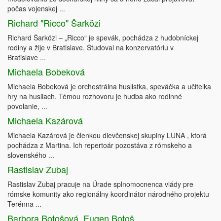
počas vojenskej ...
Richard "Ricco" Šarközi
Richard Šarközi – „Ricco“ je spevák, pochádza z hudobníckej
rodiny a žije v Bratislave. Študoval na konzervatóriu v
Bratislave ...
Michaela Bobeková
Michaela Bobeková je orchestrálna huslistka, speváčka a učiteľka
hry na husliach. Témou rozhovoru je hudba ako rodinné
povolanie, ...
Michaela Kazárová
Michaela Kazárová je členkou dievčenskej skupiny LUNA , ktorá
pochádza z Martina. Ich repertoár pozostáva z rómskeho a
slovenského ...
Rastislav Zubaj
Rastislav Zubaj pracuje na Úrade splnomocnenca vlády pre
rómske komunity ako regionálny koordinátor národného projektu
Terénna ...
Barbora Botošová, Eugen Botoš