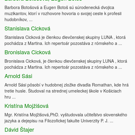
Barbora Botošová a Eugen Botoš sú súrodenecká dvojica
muzikantov, ktorí v rozhovore hovoria o svojej ceste k profesii
hudobníkov, ...
Stanislava Cicková
Stanislava Cicková je členkou dievčenskej skupiny LUNA , ktorá
pochádza z Martina. Ich repertoár pozostáva z rómskeho a ...
Bronislava Cicková
Bronislava Cicková, je členkou dievčenskej skupiny LUNA , ktorá
pochádza z Martina. Ich repertoár pozostáva z rómskeho a ...
Arnold Sási
Arnold Sási pôsobí v hudobnej zložke divadla Romathan, kde hrá
tretie husle. Študoval na strednej umeleckej škole v Košiciach
hru ...
Kristína Mojžišová
Mgr. Kristína Mojžišová,PhD. vyštudovala učiteľstvo slovenského
jazyka a dejepisu na Filozofickej fakulte Univerzity P. J. ...
Dávid Štajer