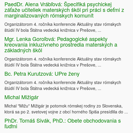
PaedDr. Alena Vrábľová: Špecifiká psychickej
záťaže učiteliek materských škôl pri práci s deťmi z
marginalizovaných rómskych komunít
Organizátorom 4. ročníka konferencie Aktuálny stav rómskych
štúdií IV bola Štátna vedecká knižnica v Prešove, ...
Mgr. Lenka Goroľová: Pedagogické aspekty
kreovania inkluzívneho prostredia materských a
základných škôl
Organizátorom 4. ročníka konferencie Aktuálny stav rómskych
štúdií IV bola Štátna vedecká knižnica v Prešove, ...
Bc. Petra Kurutzová: UPre ženy
Organizátorom 4. ročníka konferencie Aktuálny stav rómskych
štúdií IV bola Štátna vedecká knižnica v Prešove, ...
Michal Mižigár
Michal "Mižu" Mižigár je potomok rómskej rodiny zo Slovenska,
ktorá sa po 2. svetovej vojne z obcí horného Spiša presídlila do ...
PhDr. Tomáš Sivák, PhD.: Obete obchodovania s
ľuďmi