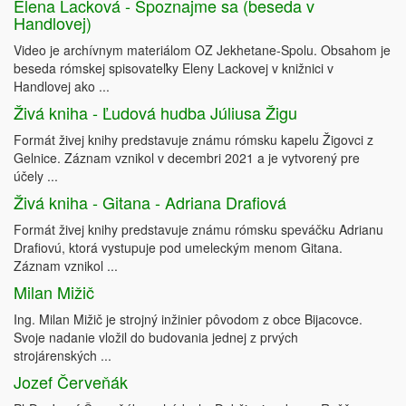
Elena Lacková - Spoznajme sa (beseda v
Handlovej)
Video je archívnym materiálom OZ Jekhetane-Spolu. Obsahom je
beseda rómskej spisovateľky Eleny Lackovej v knižnici v
Handlovej ako ...
Živá kniha - Ľudová hudba Júliusa Žigu
Formát živej knihy predstavuje známu rómsku kapelu Žigovci z
Gelnice. Záznam vznikol v decembri 2021 a je vytvorený pre
účely ...
Živá kniha - Gitana - Adriana Drafiová
Formát živej knihy predstavuje známu rómsku speváčku Adrianu
Drafiovú, ktorá vystupuje pod umeleckým menom Gitana.
Záznam vznikol ...
Milan Mižič
Ing. Milan Mižič je strojný inžinier pôvodom z obce Bijacovce.
Svoje nadanie vložil do budovania jednej z prvých
strojárenských ...
Jozef Červeňák