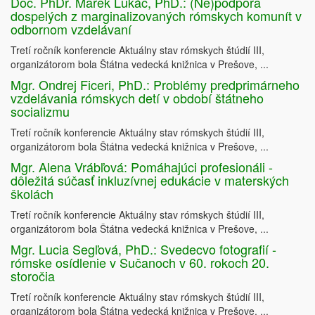
Doc. PhDr. Marek Lukáč, PhD.: (Ne)podpora
dospelých z marginalizovaných rómskych komunít v
odbornom vzdelávaní
Tretí ročník konferencie Aktuálny stav rómskych štúdií III,
organizátorom bola Štátna vedecká knižnica v Prešove, ...
Mgr. Ondrej Ficeri, PhD.: Problémy predprimárneho
vzdelávania rómskych detí v období štátneho
socializmu
Tretí ročník konferencie Aktuálny stav rómskych štúdií III,
organizátorom bola Štátna vedecká knižnica v Prešove, ...
Mgr. Alena Vrábľová: Pomáhajúci profesionáli -
dôležitá súčasť inkluzívnej edukácie v materských
školách
Tretí ročník konferencie Aktuálny stav rómskych štúdií III,
organizátorom bola Štátna vedecká knižnica v Prešove, ...
Mgr. Lucia Segľová, PhD.: Svedecvo fotografií -
rómske osídlenie v Sučanoch v 60. rokoch 20.
storočia
Tretí ročník konferencie Aktuálny stav rómskych štúdií III,
organizátorom bola Štátna vedecká knižnica v Prešove, ...