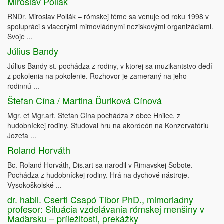
Miroslav Pollák
RNDr. Miroslav Pollák – rómskej téme sa venuje od roku 1998 v
spolupráci s viacerými mimovládnymi neziskovými organizáciami.
Svoje ...
Július Bandy
Július Bandy st. pochádza z rodiny, v ktorej sa muzikantstvo dedí
z pokolenia na pokolenie. Rozhovor je zameraný na jeho
rodinnú ...
Štefan Cína / Martina Ďuriková Cínová
Mgr. et Mgr.art. Štefan Cína pochádza z obce Hnilec, z
hudobníckej rodiny. Študoval hru na akordeón na Konzervatóriu
Jozefa ...
Roland Horváth
Bc. Roland Horváth, Dis.art sa narodil v Rimavskej Sobote.
Pochádza z hudobníckej rodiny. Hrá na dychové nástroje.
Vysokoškolské ...
dr. habil. Cserti Csapó Tibor PhD., mimoriadny
profesor: Situácia vzdelávania rómskej menšiny v
Maďarsku – príležitosti, prekážky