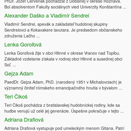
PhDr. Jozef Červeňák pochádzal z Dobšinej v okrese Rožňava.
Bol absolventom Fakulty sociálnych vied Univerzity Konštantína ...
Alexander Daško a Vladimír Sendrei
Vladimír Sendrei, spevák a zakladateľ hudobnej skupiny
Sendreiovci a Kokavakere lavutara. Je predsedom občianskeho
združenia Lačho ...
Lenka Goroľová
Lenka Goroľová žije v obci Hlinné v okrese Vranov nad Topľou.
Základné vzdelanie získala v rodnej obci Hlinné a susednej obci
Soľ. ...
Gejza Adam
PaedDr. Gejza Adam, PhD. (narodený 1951 v Michalovciach) je
významný činiteľ rómskeho emancipačného hnutia v bývalom ...
Teri Čikoš
Teri Čikoš pochádza z bratislavskej hudobníckej rodiny, kde sa
hudbe venujú už celé jej generácie. Úspešne pokračuje v tejto ...
Adriana Drafiová
Adriana Drafiová vystupuje pod umeleckým menom Gitana. Patrí