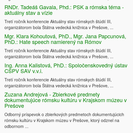
RNDr. Tadeáš Gavala, Phd.: PSK a rómska téma -
aktuálny stav a vízie
Tretí ročník konferencie Aktuálny stav rómskych štúdií III,
organizátorom bola Štátna vedecká knižnica v Prešove, ...
Mgr. Klara Kohoutová, PhD., Mgr. Jana Papcunová,
PhD.: Hate speech namierený na Rómov
Tretí ročník konferencie Aktuálny stav rómskych štúdií III,
organizátorom bola Štátna vedecká knižnica v Prešove, ...
Ing. Anna Kalistová, PhD.: Spoločenskovedný ústav
CSPV SAV v.v.i.
Tretí ročník konferencie Aktuálny stav rómskych štúdií III,
organizátorom bola Štátna vedecká knižnica v Prešove, ...
Zuzana Andrejová - Zbierkové predmety
dokumentujúce rómsku kultúru v Krajskom múzeu v
Prešove
Odborný príspevok o zbierkových predmetoch dokumentujúcich
rómsku kultúru v Krajskom múzeu v Prešove, ktorý odznel na
odbornom ...