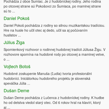
Pochádza z obce Šumiac. Je z hudobníckej rodiny. Jeho rodina
po otcovej strane sú Pokošovci zo Šumiaca, po maminej strane
sú to ...
Daniel Pokoš
Daniel Pokoš pochádza z rodiny so silnou muzikantskou tradíciou.
Hre na husle ho učil otec aj dedo, učil sa aj počúvaním
huslistov ...
Július Žiga
Spomienkový rozhovor o rodinnej hudobnej tradícii Júliusa Žigu. V
rozhovore spomína na hudobné rody po otcovej a maminej vetve,
o ...
Vojtech Botoš
Hudobné zoskupenie Manuša (Ľudia) tvoria profesionálni
hudobníci. Iniciátorkou hudobného projektu je slovenská
speváčka Júlia ...
Dušan Deme
Dušan Deme pochádza z Lučenca z hudobníckej rodiny. K hudbe
ho od detstva viedol starý otec. Od 6 rokov hral na klavíri, ktorý
aj ...