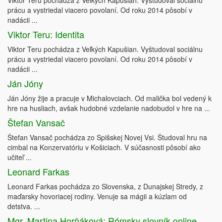
Viktor Teru pochádza z Veľkých Kapušian. Vyštudoval sociálnu
prácu a vystriedal viacero povolaní. Od roku 2014 pôsobí v
nadácii ...
Viktor Teru: Identita
Viktor Teru pochádza z Veľkých Kapušian. Vyštudoval sociálnu
prácu a vystriedal viacero povolaní. Od roku 2014 pôsobí v
nadácii ...
Ján Jóny
Ján Jóny žije a pracuje v Michalovciach. Od malička bol vedený k
hre na husliach, avšak hudobné vzdelanie nadobudol v hre na ...
Štefan Vansač
Štefan Vansač pochádza zo Spišskej Novej Vsi. Študoval hru na
cimbal na Konzervatóriu v Košiciach. V súčasnosti pôsobí ako
učiteľ ...
Leonard Farkas
Leonard Farkas pochádza zo Slovenska, z Dunajskej Stredy, z
maďarsky hovoriacej rodiny. Venuje sa mágii a kúzlam od
detstva. ...
Mgr. Martina Horňáková: Rómsky slovník online