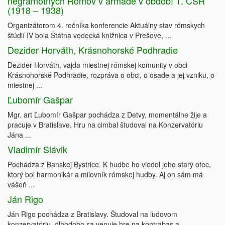
negramotných Rómov v armáde v období 1. ČSR
(1918 – 1938)
Organizátorom 4. ročníka konferencie Aktuálny stav rómskych
štúdií IV bola Štátna vedecká knižnica v Prešove, ...
Dezider Horváth, Krásnohorské Podhradie
Dezider Horváth, vajda miestnej rómskej komunity v obci
Krásnohorské Podhradie, rozpráva o obci, o osade a jej vzniku, o
miestnej ...
Ľubomír Gašpar
Mgr. art Ľubomír Gašpar pochádza z Detvy, momentálne žije a
pracuje v Bratislave. Hru na cimbal študoval na Konzervatóriu
Jána ...
Vladimír Slávik
Pochádza z Banskej Bystrice. K hudbe ho viedol jeho starý otec,
ktorý bol harmonikár a milovník rómskej hudby. Aj on sám má
vášeň ...
Ján Rigo
Ján Rigo pochádza z Bratislavy. Študoval na ľudovom
konzervatóriu, dlhodobo sa venuje hre na kontrabas a