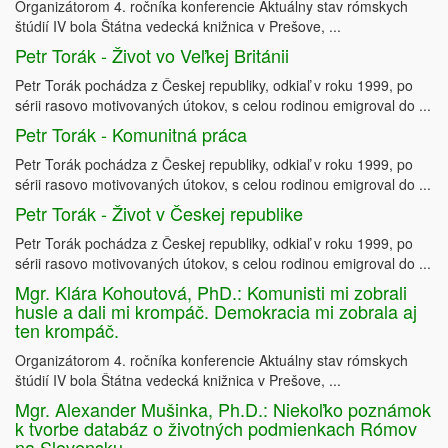
Organizátorom 4. ročníka konferencie Aktuálny stav rómskych
štúdií IV bola Štátna vedecká knižnica v Prešove, ...
Petr Torák - Život vo Veľkej Británii
Petr Torák pochádza z Českej republiky, odkiaľ v roku 1999, po
sérii rasovo motivovaných útokov, s celou rodinou emigroval do ...
Petr Torák - Komunitná práca
Petr Torák pochádza z Českej republiky, odkiaľ v roku 1999, po
sérii rasovo motivovaných útokov, s celou rodinou emigroval do ...
Petr Torák - Život v Českej republike
Petr Torák pochádza z Českej republiky, odkiaľ v roku 1999, po
sérii rasovo motivovaných útokov, s celou rodinou emigroval do ...
Mgr. Klára Kohoutová, PhD.: Komunisti mi zobrali
husle a dali mi krompáč. Demokracia mi zobrala aj
ten krompáč.
Organizátorom 4. ročníka konferencie Aktuálny stav rómskych
štúdií IV bola Štátna vedecká knižnica v Prešove, ...
Mgr. Alexander Mušinka, Ph.D.: Niekoľko poznámok
k tvorbe databáz o životných podmienkach Rómov
na Slovensku