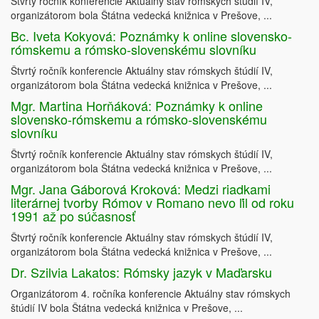
Štvrtý ročník konferencie Aktuálny stav rómskych štúdií IV,
organizátorom bola Štátna vedecká knižnica v Prešove, ...
Bc. Iveta Kokyová: Poznámky k online slovensko-
rómskemu a rómsko-slovenskému slovníku
Štvrtý ročník konferencie Aktuálny stav rómskych štúdií IV,
organizátorom bola Štátna vedecká knižnica v Prešove, ...
Mgr. Martina Horňáková: Poznámky k online
slovensko-rómskemu a rómsko-slovenskému
slovníku
Štvrtý ročník konferencie Aktuálny stav rómskych štúdií IV,
organizátorom bola Štátna vedecká knižnica v Prešove, ...
Mgr. Jana Gáborová Kroková: Medzi riadkami
literárnej tvorby Rómov v Romano nevo ľil od roku
1991 až po súčasnosť
Štvrtý ročník konferencie Aktuálny stav rómskych štúdií IV,
organizátorom bola Štátna vedecká knižnica v Prešove, ...
Dr. Szilvia Lakatos: Rómsky jazyk v Maďarsku
Organizátorom 4. ročníka konferencie Aktuálny stav rómskych
štúdií IV bola Štátna vedecká knižnica v Prešove, ...