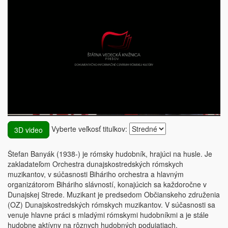
Vyberte veľkosť titulkov:
3D video
Štefan Banyák (1938-) je rómsky hudobník, hrajúci na husle. Je
zakladateľom Orchestra dunajskostredských rómskych
muzikantov, v súčasnosti Biháriho orchestra a hlavným
organizátorom Biháriho slávností, konajúcich sa každoročne v
Dunajskej Strede. Muzikant je predsedom Občianskeho združenia
(OZ) Dunajskostredských rómskych muzikantov. V súčasnosti sa
venuje hlavne práci s mladými rómskymi hudobníkmi a je stále
hudobne aktívny na rôznych hudobných podujatiach.