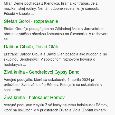
Milan Deme pochádza z Klenovca, hrá na kontrabas. Je z
muzikantskej rodiny. Nemá hudobné vzdelanie, je samouk.
Pôsobí v kapele ...
Štefan Goroľ - rozprávanie
Štefan Goroľ je pedagógom na Základnej škole v Jarovniciach,
obci s najväčšou rómskou komunitou na Slovensku. V rozhovore
sa ...
Dalibor Cibuľa, Dávid Oláh
Bratranci Dalibor Cibuľa a Dávid Oláh pôsobia ako hudobníci so
skupinou Sendreiovci. V spoločnom rozhovore hovoria o
hudobných ...
Živá kniha - Sendreiovci Gypsy Band
Verejné podujatie, ktoré sa uskutočnilo 9. apríla 2024 pri
príležitosti Svetového dňa Rómov. Podujatie sa uskutočnilo v
spolupráci ...
Živá kniha - holokaust Rómov
Verejné podujatie z cyklu Živé knihy na tému holokaustu Rómov,
ktoré sa uskutočnilo v priestoroch Divadla Viola. Živými knihami ...