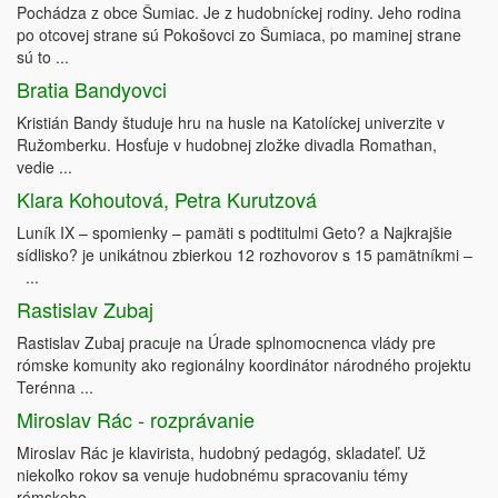
Pochádza z obce Šumiac. Je z hudobníckej rodiny. Jeho rodina
po otcovej strane sú Pokošovci zo Šumiaca, po maminej strane
sú to ...
Bratia Bandyovci
Kristián Bandy študuje hru na husle na Katolíckej univerzite v
Ružomberku. Hosťuje v hudobnej zložke divadla Romathan,
vedie ...
Klara Kohoutová, Petra Kurutzová
Luník IX – spomienky – pamäti s podtitulmi Geto? a Najkrajšie
sídlisko? je unikátnou zbierkou 12 rozhovorov s 15 pamätníkmi –
...
Rastislav Zubaj
Rastislav Zubaj pracuje na Úrade splnomocnenca vlády pre
rómske komunity ako regionálny koordinátor národného projektu
Terénna ...
Miroslav Rác - rozprávanie
Miroslav Rác je klavirista, hudobný pedagóg, skladateľ. Už
niekoľko rokov sa venuje hudobnému spracovaniu témy
rómskeho ...