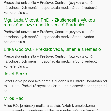
Prešovská univerzita v Prešove, Centrum jazykov a kultúr
národnostných menšín, usporiadala medzinárodnú vedeckú
konferenciu s ...
Mgr. Lada Viková, PhD. - Zkušenosti s výukou
romského jazyka na Univerzitě Pardubice
Prešovská univerzita v Prešove, Centrum jazykov a kultúr
národnostných menšín, usporiadala medzinárodnú vedeckú
konferenciu s ...
Erika Godlová - Preklad: veda, umenie a remeslo
Prešovská univerzita v Prešove, Centrum jazykov a kultúr
národnostných menšín, usporiadala medzinárodnú vedeckú
konferenciu s ...
Jozef Ferko
Jozef Ferko pôsobí ako herec a hudobník v Divadle Romathan od
roku 1993. Prešiel rôznymi pozíciami - od hlasového pedagóga až
po ...
Miloš Rác
Miloš Rác je rómsky maliar a sochár. Vzťah k umeleckému
modelovaniu zo sochárskej hliny sa u neho začal prejavovať