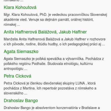
Klara Kohoutová
Mgr. Klara Kohoutová, PhD. je vedeckou pracovníčkou Slovenskej
akadémie vied. Venuje sa dejinám pamäti, orálnej histórii,
rómskej ...
Anita Haffnerová Balážová, Jakub Haffner
Manželia Anita Haffnerová Balážová a Jakub Haffner v rozhovore
o ich pôvode, rodine, štúdiu hudby, o ich pedagogickej práci aj ...
Agata Siemaszko
Agata Siemaszko je poľská speváčka a výtvarníčka. Pochádza z
poľského regiónu Podhalie. Študovala etnológiu, kultúrnu
antropológiu ...
Petra Cicková
Petra Cicková je členkou dievčenskej skupiny LUNA , ktorá
pochádza z Martina. Ich repertoár pozostáva z rómskeho a
slovenského ...
Drahoslav Bango
Drahoslav Bango je absolventom konzervatória v Bratislave a