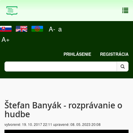
To
nav
A-
a
A+
PRIHLÁSENIE
REGISTRÁCIA
Štefan Banyák - rozprávanie o
hudbe
vytvorené:
19. 10. 2017 22:11
upravené:
08. 05. 2023 20:08