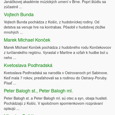
Janáčkovej akadémie múzických umení v Brne. Popri štúdiu sa
zúčastnil ...
Vojtech Bunda
Vojtech Bunda pochádza z Košíc, z hudobníckej rodiny. Od
detstva sa venuje hre na kontrabas. Pôsobil v hudobnej zložke
mnohých ...
Marek Michael Konček
Marek Michael Konček pochádza z hudobného rodu Končekovcov
z turčianského regiónu. Vyrastal v Martine a vzťah k hudbe bol u
neho ...
Kvetoslava Podhradská
Kvetoslava Podhradská sa narodila v Ostrovanoch pri Sabinove.
Keď mala 7 rokov, presťahovali sa s rodinou do Ostravy-Poruby.
Písať ...
Peter Balogh st., Peter Balogh ml.
Peter Balogh st. a Peter Balogh ml. sú otec a syn, obaja huslisti.
Pochádzajú z Košíc. V spoločnom spomienkovom rozprávaní
opisujú ...