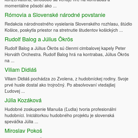
momentálne pôsobí ako ...
Rómovia a Slovenské národné povstanie
Redakcia národnostného vysielania Slovenského rozhlasu, štúdio
Košice, poskytla priestor na stretnutie študentov košických ...
Rudolf Balog a Július Ökrös
Rudolf Balog a Július Ökrös sú členmi cimbalovej kapely Peter
Horváth Orchestra. Rudolf Balog hrá na kontrabas, Július Ökrös
na ...
Viliam Didiáš
Viliam Didiáš pochádza zo Zvolena, z hudobníckej rodiny. Svoje
prvé husle dostal ako trojročný. Po absolvovaní vtedajšej
Ľudovej ...
Júlia Kozáková
Hudobné zoskupenie Manuša (Ľudia) tvoria profesionálni
hudobníci. Iniciátorkou hudobného projektu je slovenská
speváčka Júlia ...
Miroslav Pokoš