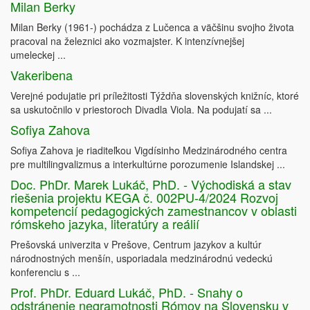
Milan Berky
Milan Berky (1961-) pochádza z Lučenca a väčšinu svojho života
pracoval na železnici ako vozmajster. K intenzívnejšej
umeleckej ...
Vakeribena
Verejné podujatie pri príležitosti Týždňa slovenských knižníc, ktoré
sa uskutočnilo v priestoroch Divadla Viola. Na podujatí sa ...
Sofiya Zahova
Sofiya Zahova je riaditeľkou Vigdísinho Medzinárodného centra
pre multilingvalizmus a interkultúrne porozumenie Islandskej ...
Doc. PhDr. Marek Lukáč, PhD. - Východiská a stav
riešenia projektu KEGA č. 002PU-4/2024 Rozvoj
kompetencií pedagogických zamestnancov v oblasti
rómskeho jazyka, literatúry a reálií
Prešovská univerzita v Prešove, Centrum jazykov a kultúr
národnostných menšín, usporiadala medzinárodnú vedeckú
konferenciu s ...
Prof. PhDr. Eduard Lukáč, PhD. - Snahy o
odstránenie negramotnosti Rómov na Slovensku v