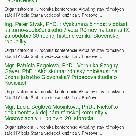
Organizátorom 4. ročníka konferencie Aktuálny stav rómskych
štúdií IV bola Štátna vedecká knižnica v Prešove, ...
Ing. Peter Sivák, PhD. : Výskumná činnosť v oblasti
kultúrno-spoločenského života Rómov na Luníku IX.
za obdobie 30-ročnej histórie vzniku Slovenskej
republiky
Organizátorom 4. ročníka konferencie Aktuálny stav rómskych
štúdií IV bola Štátna vedecká knižnica v Prešove, ...
Mgr. Patrícia Fogelová, PhD., Veronika Szeghy-
Gayer, PhD.: Ako skúmať rómsky holokaust na
území južného Slovenska? Prípadová štúdia o
Košiciach
Organizátorom 4. ročníka konferencie Aktuálny stav rómskych
štúdií IV bola Štátna vedecká knižnica v Prešove, ...
Mgr. Lucia Segľová Mušinková, PhD.: Niekoľko
dokumentov k dejinám rómskej komunity v
Mošovciach v 1. polovici 20. storočia
Organizátorom 4. ročníka konferencie Aktuálny stav rómskych
štúdií IV bola Štátna vedecká knižnica v Prešove, ...